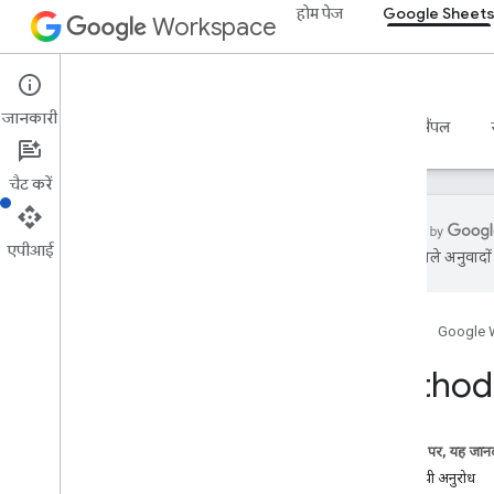
होम पेज
Google Sheet
Workspace
Google Sheets
जानकारी
खास जानकारी
गाइड
रेफ़रंस
एमसीपी सर्वर
सैंपल
चैट करें
एपीआई
एआई से मिले अनुवादों म
Sheets API
v4
होम पेज
Google 
खास जानकारी
Method:
REST के संसाधन
स्प्रेडशीट
खास जानकारी
इस पेज पर, यह जानक
batch
Update
एचटीटीपी अनुरोध
खास जानकारी