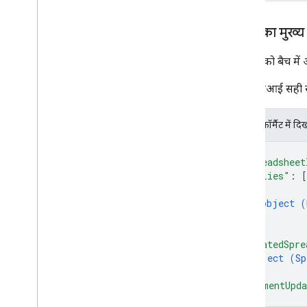
जवाब का मुख्य
स्प्रेडशीट को बैच म
अगर एपीआई सही से जु
JSON फ़ॉर्मैट में दि
{
"spreadsheet
"replies"
: 
[
{
object (
}
]
,
"updatedSpre
object (
Sp
}
,
"commentUpda
}