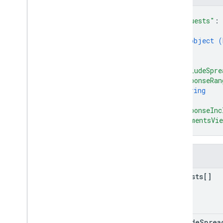
{
"requests"
: 
{
object (
}
]
,
"includeSpre
"responseRan
string
]
,
"responseInc
"commentsVie
}
फ़ील्ड
requests[]
include
Sprea