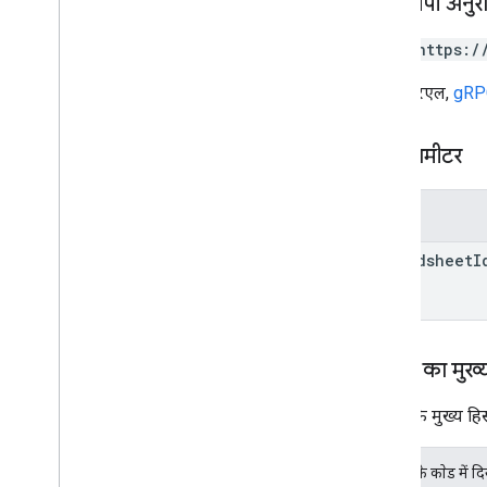
एचटीटीपी अनुर
क्लाइंट लाइब्रेरी
क्वेरी पैरामीटर
POST https:/
इस्तेमाल करने की सीमा
यह यूआरएल,
gRPC
पाथ पैरामीटर
पैरामीटर
spreadsheet
I
अनुरोध का मुख्
अनुरोध के मुख्य हिस्
JSON के काेड में द