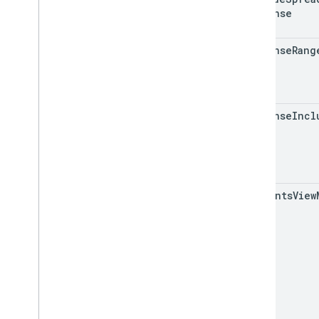
Response
response
Rang
response
Incl
comments
View