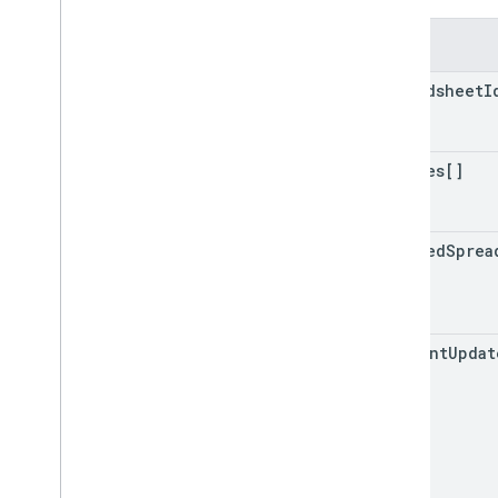
फ़ील्ड
spreadsheet
I
replies[]
updated
Sprea
comment
Updat