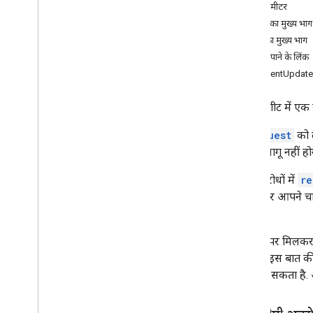
पाथ पैरामीटर
अनुरोध
अनुरोध का मुख्य भाग
उत्तर
जवाब का मुख्य भाग
बनाएं
अनुमति पाने के लिंक
पाएं
CommentUpdate
get
By
Data
Filter
स्प्रेडशीट
.
डेवलपर मेटाडेटा
यह स्प्रेडशीट में ए
स्प्रेडशीट
स्प्रेडशीट का मान
हर
request
को ल
बदलाव लागू नहीं हो
प्रकार
डेटा फ़िल्टर
कुछ अनुरोधों में
re
तारीख समय रेंडर विकल्प
लिए, अगर आपने चा
आयाम
होगा.
डाइमेंशन रेंज
Error
Code
स्प्रेडशीट पर मिलक
गड़बड़ी की जानकारी
हालांकि, इस बात की
अपडेट वैल्यू का जवाब
किया जा सकता है. अ
वैल्यू इनपुट विकल्प
वैल्यू को रेंडर करने का विकल्प