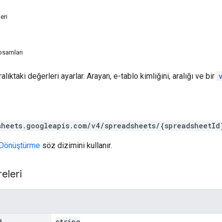
eri
psamları
alıktaki değerleri ayarlar. Arayan, e-tablo kimliğini, aralığı ve bir
sheets.googleapis.com/v4/spreadsheets/{spreadsheetId
Dönüştürme
söz dizimini kullanır.
eleri
d
string