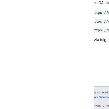
Aşağıdaki OAuth 
https://
https://
https://
Daha fazla bilgi 
Aksi belirtilmediği sürece 
Google Developers Site Poli
Son güncelleme tarihi: 202