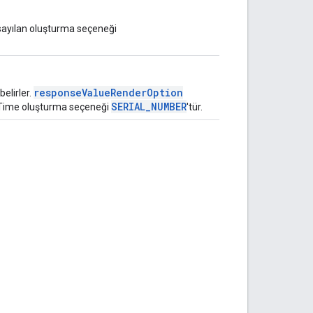
arsayılan oluşturma seçeneği
responseValueRenderOption
belirler.
SERIAL_NUMBER
teTime oluşturma seçeneği
'tür.