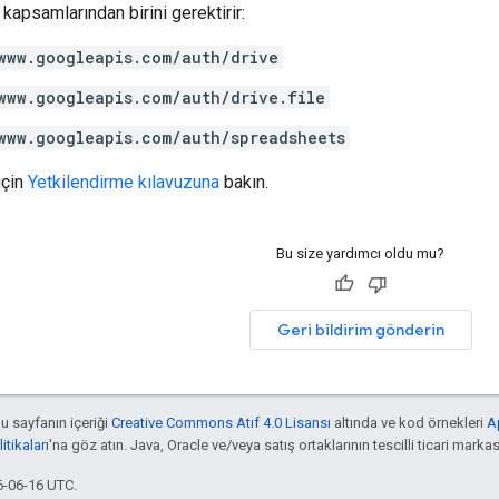
kapsamlarından birini gerektirir:
www.googleapis.com/auth/drive
www.googleapis.com/auth/drive.file
www.googleapis.com/auth/spreadsheets
için
Yetkilendirme kılavuzuna
bakın.
Bu size yardımcı oldu mu?
Geri bildirim gönderin
bu sayfanın içeriği
Creative Commons Atıf 4.0 Lisansı
altında ve kod örnekleri
A
tikaları
'na göz atın. Java, Oracle ve/veya satış ortaklarının tescilli ticari markas
6-06-16 UTC.