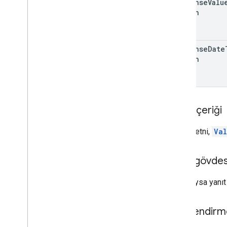
response
Valu
Option
response
Date
Option
İstek içeriği
İstek metni,
Va
Yanıt gövdes
Başarılıysa yanı
Yetkilendirm