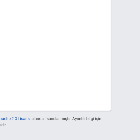
pache 2.0 Lisansı
altında lisanslanmıştır. Ayrıntılı bilgi için
ıdır.