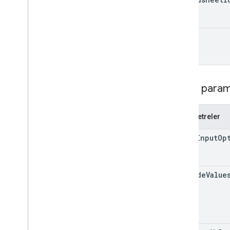
Güncelleme Değeri
Value
Input
Option
Değer
Render
Seçeneği
range
İstemci Kitaplıkları
Sorgu parametreleri
Kullanım sınırları
Sorgu param
Parametreler
value
Input
Op
include
Value