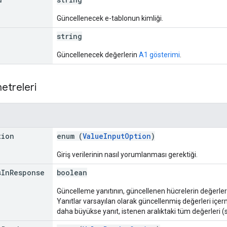
Güncellenecek e-tablonun kimliği.
string
Güncellenecek değerlerin
A1 gösterimi
.
etreleri
tion
enum (
ValueInputOption
)
Giriş verilerinin nasıl yorumlanması gerektiği.
s
In
Response
boolean
Güncelleme yanıtının, güncellenen hücrelerin değerleri
Yanıtlar varsayılan olarak güncellenmiş değerleri içer
daha büyükse yanıt, istenen aralıktaki tüm değerleri (so