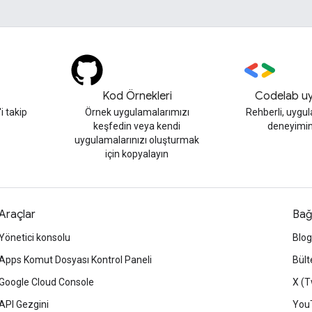
Kod Örnekleri
Codelab uy
 takip
Örnek uygulamalarımızı
Rehberli, uygu
keşfedin veya kendi
deneyimin
uygulamalarınızı oluşturmak
için kopyalayın
Araçlar
Bağ
Yönetici konsolu
Blog
Apps Komut Dosyası Kontrol Paneli
Bült
Google Cloud Console
X (T
API Gezgini
You