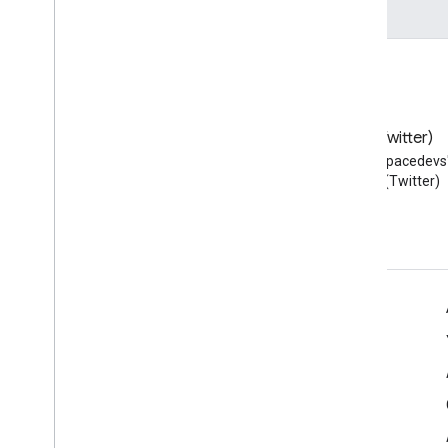
Blog
X (Twitter)
Google Workspace Developers
X'te @workspacedevs'i
blogunu okuyun
edin (Twitter)
Geliştiriciler için Google Workspace
Platforma genel bakış
Geliştirici ürünleri
Sürüm notları
Geliştirici desteği