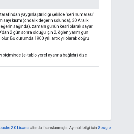
 tarafından yaygınlaştırıldığı şekilde "seri numarası"
am sayı kısmı (ondalık değerin solunda), 30 Aralık
 değerin sağında), zamanı günün kesri olarak sayar.
9'dan 2 gün sonra olduğu için 2, öğlen yarım gün
 olur. Bu durumda 1900 yılı, artık yıl olarak doğru
sayı biçiminde (e-tablo yerel ayarına bağlıdır) dize
pache 2.0 Lisansı
altında lisanslanmıştır. Ayrıntılı bilgi için
Google