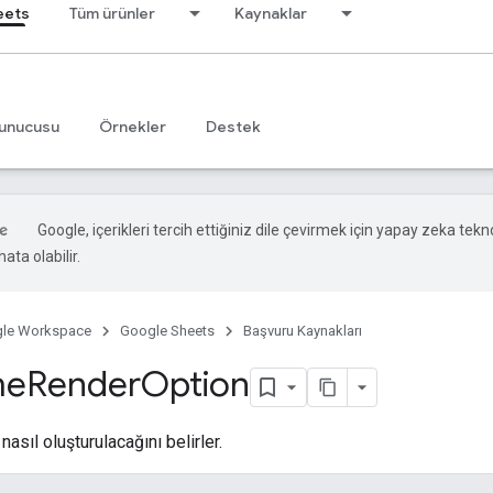
eets
Tüm ürünler
Kaynaklar
unucusu
Örnekler
Destek
Google, içerikleri tercih ettiğiniz dile çevirmek için yapay zeka tekno
ata olabilir.
le Workspace
Google Sheets
Başvuru Kaynakları
me
Render
Option
 nasıl oluşturulacağını belirler.