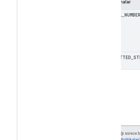
Sıralamalar
Types
SERIAL
_
NUMBE
Veri Filtresi
Date
Time
Render
Option
Boyut
Boyut Aralığı
Error
Code
Hata Ayrıntıları
FORMATTED
_
ST
Güncelleme Değeri
Value
Input
Option
Değer
Render
Seçeneği
İstemci Kitaplıkları
Sorgu parametreleri
Kullanım sınırları
Aksi belirtilmediği sürece 
Developers Site Politikaları