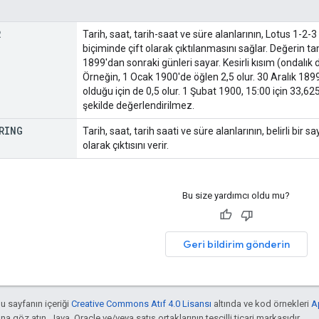
R
Tarih, saat, tarih-saat ve süre alanlarının, Lotus 1-2-3
biçiminde çift olarak çıktılanmasını sağlar. Değerin t
1899'dan sonraki günleri sayar. Kesirli kısım (ondalık
Örneğin, 1 Ocak 1900'de öğlen 2,5 olur. 30 Aralık 189
olduğu için de 0,5 olur. 1 Şubat 1900, 15:00 için 33,625
şekilde değerlendirilmez.
RING
Tarih, saat, tarih saati ve süre alanlarının, belirli bir 
olarak çıktısını verir.
Bu size yardımcı oldu mu?
Geri bildirim gönderin
bu sayfanın içeriği
Creative Commons Atıf 4.0 Lisansı
altında ve kod örnekleri
A
'na göz atın. Java, Oracle ve/veya satış ortaklarının tescilli ticari markasıdır.