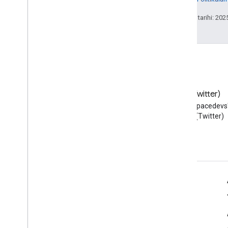
Son güncelleme tarihi: 202
Blog
X (Twitter)
Google Workspace Developers
X'te @workspacedevs'i
blogunu okuyun
edin (Twitter)
Geliştiriciler için Google Workspace
Platforma genel bakış
Geliştirici ürünleri