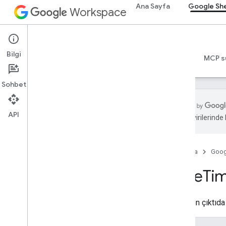
Ana Sayfa
Google Sh
Workspace
Google Sheets
Bilgi
Genel bakış
Rehberler
Başvuru Kaynakları
MCP s
Sohbet
API
zeka çevirilerinde h
Sheets API
v4
Ana Sayfa
Goog
Genel bakış
Date
Ti
REST Kaynakları
e-tablolar
e-tablolar
.
developer
Meta Veri
Tarihlerin çıktıda
e-tablolar
.
sayfalar
e-tablolar
.
değerler