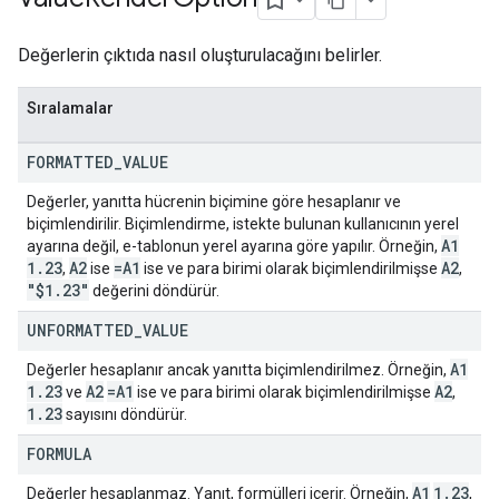
Değerlerin çıktıda nasıl oluşturulacağını belirler.
Sıralamalar
FORMATTED
_
VALUE
Değerler, yanıtta hücrenin biçimine göre hesaplanır ve
biçimlendirilir. Biçimlendirme, istekte bulunan kullanıcının yerel
A1
ayarına değil, e-tablonun yerel ayarına göre yapılır. Örneğin,
1
.
23
A2
=A1
A2
,
ise
ise ve para birimi olarak biçimlendirilmişse
,
"$1
.
23"
değerini döndürür.
UNFORMATTED
_
VALUE
A1
Değerler hesaplanır ancak yanıtta biçimlendirilmez. Örneğin,
1
.
23
A2
=A1
A2
ve
ise ve para birimi olarak biçimlendirilmişse
,
1
.
23
sayısını döndürür.
FORMULA
A1
1.23
Değerler hesaplanmaz. Yanıt, formülleri içerir. Örneğin,
,