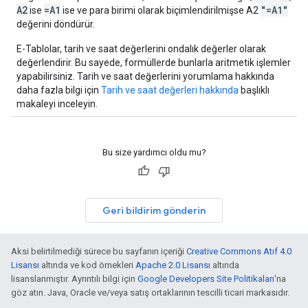
A2
=A1
"=A1"
ise
ise ve para birimi olarak biçimlendirilmişse A2
değerini döndürür.
E-Tablolar, tarih ve saat değerlerini ondalık değerler olarak
değerlendirir. Bu sayede, formüllerde bunlarla aritmetik işlemler
yapabilirsiniz. Tarih ve saat değerlerini yorumlama hakkında
daha fazla bilgi için
Tarih ve saat değerleri hakkında
başlıklı
makaleyi inceleyin.
Bu size yardımcı oldu mu?
Geri bildirim gönderin
Aksi belirtilmediği sürece bu sayfanın içeriği
Creative Commons Atıf 4.0
Lisansı
altında ve kod örnekleri
Apache 2.0 Lisansı
altında
lisanslanmıştır. Ayrıntılı bilgi için
Google Developers Site Politikaları
'na
göz atın. Java, Oracle ve/veya satış ortaklarının tescilli ticari markasıdır.