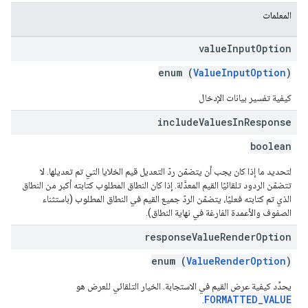
المعلمات
value
Input
Option
enum (
ValueInputOption
)
كيفية تفسير بيانات الإدخال
include
Values
In
Response
boolean
لتحديد ما إذا كان يجب أن يتضمّن ردّ التعديل قيم الخلايا التي تم تعديلها. لا
تتضمّن الردود تلقائيًا القيم المعدَّلة. إذا كان النطاق المطلوب كتابته أكبر من النطاق
الذي تم كتابته فعليًا، يتضمّن الردّ جميع القيم في النطاق المطلوب (باستثناء
الصفوف والأعمدة الفارغة في نهاية النطاق).
response
Value
Render
Option
enum (
ValueRenderOption
)
يحدِّد كيفية عرض القيم في الاستجابة. الخيار التلقائي للعرض هو
FORMATTED_VALUE
.