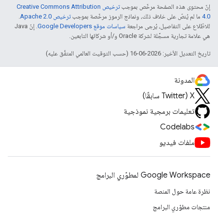
إنّ محتوى هذه الصفحة مرخّص بموجب
ترخيص Creative Commons Attribution
4.0‏
ما لم يُنصّ على خلاف ذلك، ونماذج الرموز مرخّصة بموجب
ترخيص Apache 2.0‏
.
للاطّلاع على التفاصيل، يُرجى مراجعة
سياسات موقع Google Developers‏
. إنّ Java
هي علامة تجارية مسجَّلة لشركة Oracle و/أو شركائها التابعين.
تاريخ التعديل الأخير: 2026-06-16 (حسب التوقيت العالمي المتفَّق عليه)
المدونة
‫X ‏(Twitter سابقًا)
تعليمات برمجية نموذجية
Codelabs
ملفات فيديو
Google Workspace لمطوّري البرامج
نظرة عامة حول المنصة
منتجات مطوّري البرامج