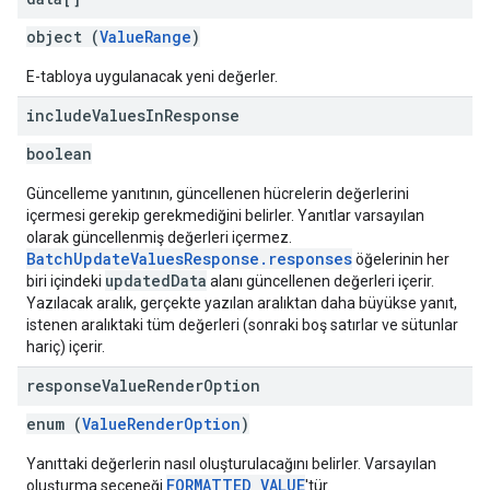
object (
ValueRange
)
E-tabloya uygulanacak yeni değerler.
include
Values
In
Response
boolean
Güncelleme yanıtının, güncellenen hücrelerin değerlerini
içermesi gerekip gerekmediğini belirler. Yanıtlar varsayılan
olarak güncellenmiş değerleri içermez.
BatchUpdateValuesResponse.responses
öğelerinin her
updatedData
biri içindeki
alanı güncellenen değerleri içerir.
Yazılacak aralık, gerçekte yazılan aralıktan daha büyükse yanıt,
istenen aralıktaki tüm değerleri (sonraki boş satırlar ve sütunlar
hariç) içerir.
response
Value
Render
Option
enum (
ValueRenderOption
)
Yanıttaki değerlerin nasıl oluşturulacağını belirler. Varsayılan
FORMATTED_VALUE
oluşturma seçeneği
'tür.