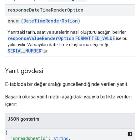
response
Date
Time
Render
Option
enum (
DateTimeRenderOption
)
Yanıttaki tarih, saat ve sürelerin nasıl oluşturulacağını belirler.
responseValueRenderOption
FORMATTED_VALUE
ise bu
yoksayılır. Varsayılan dateTime oluşturma seçeneği
SERIAL_NUMBER
'tür.
Yanıt gövdesi
E-tabloda bir değer aralığı güncellendiğinde verilen yanıt.
Başarılı olursa yanıt metni aşağıdaki yapıyla birlikte verileri
içerir:
JSON gösterimi
{
"spreadsheetId"
: 
string
,