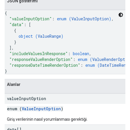
JSON gösterimi
{
"valueInputOption"
: 
enum (
ValueInputOption
)
,
"data"
: 
[
{
object (
ValueRange
)
}
]
,
"includeValuesInResponse"
: 
boolean
,
"responseValueRenderOption"
: 
enum (
ValueRenderOptio
"responseDateTimeRenderOption"
: 
enum (
DateTimeRend
}
Alanlar
value
Input
Option
enum (
ValueInputOption
)
Giriş verilerinin nasıl yorumlanması gerektiği.
data[]