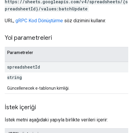
https://sheets.googleapis.com/v4/spreadsheets/{s
preadsheetId}/values:batchUpdate
URL,
gRPC Kod Dönüştürme
söz dizimini kullanır.
Yol parametreleri
Parametreler
spreadsheet
Id
string
Güncellenecek e-tablonun kimliği.
İstek içeriği
İstek metni aşağıdaki yapıyla birlikte verileri içerir: