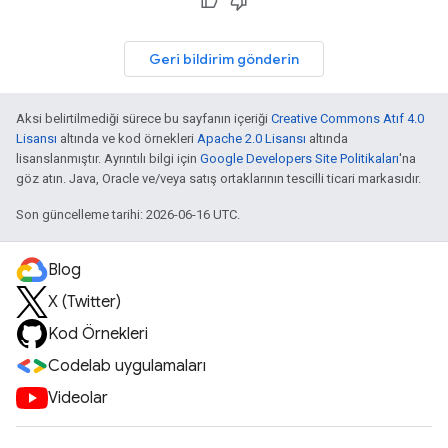
Geri bildirim gönderin
Aksi belirtilmediği sürece bu sayfanın içeriği
Creative Commons Atıf 4.0
Lisansı
altında ve kod örnekleri
Apache 2.0 Lisansı
altında
lisanslanmıştır. Ayrıntılı bilgi için
Google Developers Site Politikaları
'na
göz atın. Java, Oracle ve/veya satış ortaklarının tescilli ticari markasıdır.
Son güncelleme tarihi: 2026-06-16 UTC.
Blog
X (Twitter)
Kod Örnekleri
Codelab uygulamaları
Videolar