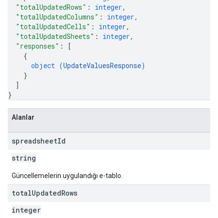
"totalUpdatedRows"
: 
integer
,
"totalUpdatedColumns"
: 
integer
,
"totalUpdatedCells"
: 
integer
,
"totalUpdatedSheets"
: 
integer
,
"responses"
: 
[
{
object (
UpdateValuesResponse
)
}
]
}
Alanlar
spreadsheet
Id
string
Güncellemelerin uygulandığı e-tablo.
total
Updated
Rows
integer