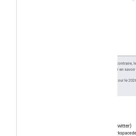
Sauf indication contraire, 
Apache 2.0
. Pour en savoir
Dernière mise à jour le 202
Blog
X (Twitter)
Lire le blog des développeurs
Suivez @workspacede