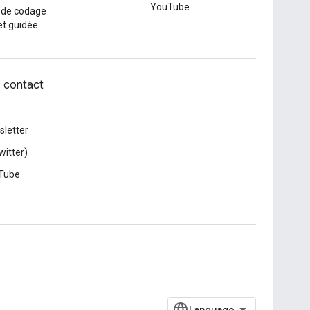
YouTube
 de codage
et guidée
z contact
letter
witter)
Tube