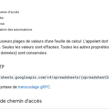
hemin d'accès
ête
nse
tion des autorisations
sieurs plages de valeurs d'une feuille de calcul. L'appelant doit s
. Seules les valeurs sont effacées. Toutes les autres propriétés 
s données) sont conservées.
TP
/sheets.googleapis.com/v4/spreadsheets/{spreadsheetI
 syntaxe de
transcodage gRPC
.
de chemin d'accès