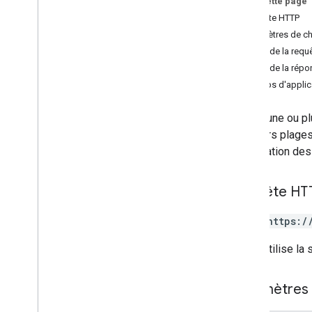
Sur cette page
Aperçu
Requête HTTP
append
Paramètres de c
effacer en lot
Corps de la requ
batch
Clear
By
Data
Filter
Corps de la répo
batch
Get
Champs d'applica
batch
Get
By
Data
Filter
batch
Update
Efface une ou plu
batch
Update
By
Data
Filter
plusieurs plages
effacer
la validation de
get
update
Requête HT
Types
Data
Filter
POST https:/
Option Date
Render
L'URL utilise la
Dimension
Plage de dimensions
Error
Code
Paramètres 
Error
Details