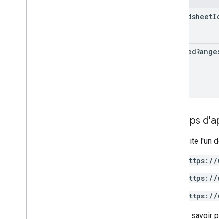
spreadsheet
I
cleared
Range
Champs d'app
Nécessite l'un d
https://
https://
https://
Pour en savoir p