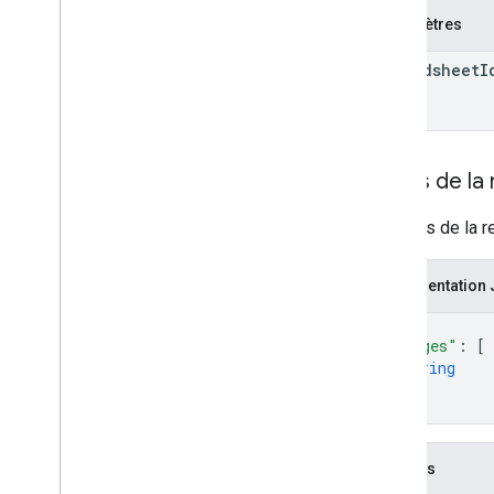
Réponse
Value
Values
Paramètres
Option Value
Input
Option Value
Render
spreadsheet
I
Bibliothèques clientes
Paramètres de requête
Limites d'utilisation
Corps de la
Le corps de la r
Représentation
{
"ranges"
: 
[
string
]
}
Champs