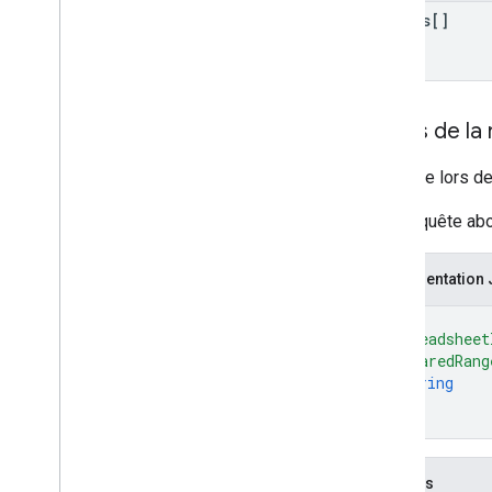
ranges[]
Corps de la
Réponse lors de 
Si la requête ab
Représentation
{
"spreadsheet
"clearedRang
string
]
}
Champs