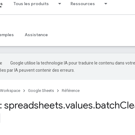
ts
Tous les produits
Ressources
emples
Assistance
Google utilise la technologie IA pour traduire le contenu dans votr
es par IA peuvent contenir des erreurs.
 Workspace
Google Sheets
Référence
 spreadsheets
.
values
.
batch
Cle