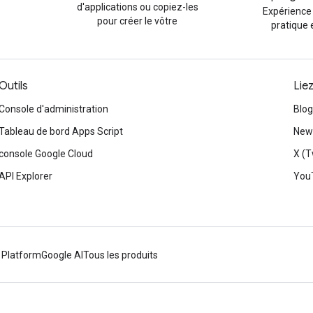
d'applications ou copiez-les
Expérience
pour créer le vôtre
pratique 
Outils
Lie
Console d'administration
Blog
Tableau de bord Apps Script
News
console Google Cloud
X (T
API Explorer
You
 Platform
Google AI
Tous les produits