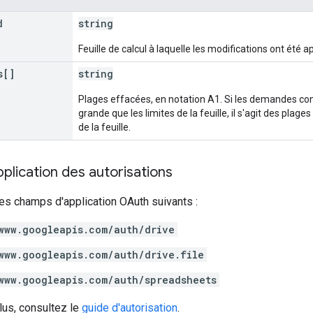
d
string
Feuille de calcul à laquelle les modifications ont été a
s[]
string
Plages effacées, en notation A1. Si les demandes con
grande que les limites de la feuille, il s'agit des plage
de la feuille.
lication des autorisations
es champs d'application OAuth suivants :
www.googleapis.com/auth/drive
www.googleapis.com/auth/drive.file
www.googleapis.com/auth/spreadsheets
lus, consultez le
guide d'autorisation
.