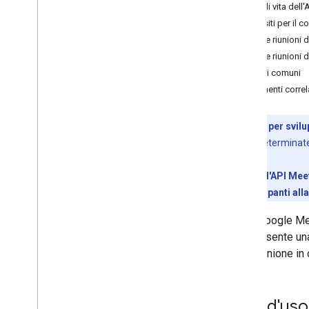
Ciclo di vita del
Risoluzione dei problemi
Requisiti per il 
Per le riunion
API REST di Meet
Per le riunioni
Panoramica
Termini comuni
Guida rapida
Argomenti correl
Autenticazione con Meet
Lavorare con gli spazi per le riunioni
Anteprima per svilu
Organizza conferenze
anteprima a determinate
Collabora con i partecipanti
Utilizza gli artefatti
Per utilizzare l'API Me
Rispondere agli eventi da Meet
e tutti i partecipanti 
Tutorial
L'API Google Mee
API Meet Media
Ciò consente una
Panoramica dell'API Meet Media
sulla riunione i
Per iniziare
Guide rapide
Sviluppo
Casi d'uso