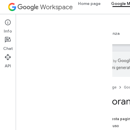
Home page
Google 
Workspace
Google Meet
Info
Panoramica
Guide
Riferimento
Assistenza
Chat
API
traduzioni generat
Panoramica
Per iniziare
Home page
Go
Configura il consenso OAuth
Panoram
SDK dei componenti aggiuntivi di
Meet per il web
Panoramica
Su questa pagi
Sviluppo
Casi d'uso
Tecniche e best practice