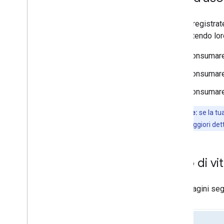
Risolvere i problemi e correggere gli
errori
Le app registrat
API Meet e
CDN on-premise
consentendo loro
Utilizzare l'API Meet e
CDN on-premise
Consumare
Hardware Meet
Consumare
Specifica dell'API UVC XU
Consumare 
Importante:
se la tu
invece. Per maggiori dett
Ciclo di v
Le immagini segu