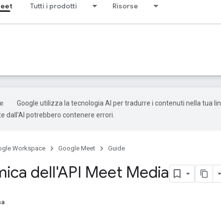
Meet
Tutti i prodotti
Risorse
Google utilizza la tecnologia AI per tradurre i contenuti nella tua li
e dall'AI potrebbero contenere errori.
ogle Workspace
Google Meet
Guide
ica dell'API Meet Media
na