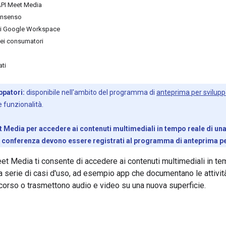
l'API Meet Media
consenso
i di Google Workspace
 dei consumatori
ati
ppatori:
disponibile nell'ambito del programma di
anteprima per svilupp
 funzionalità.
et Media per accedere ai contenuti multimediali in tempo reale di una
alla conferenza devono essere registrati al programma di anteprima pe
t Media ti consente di accedere ai contenuti multimediali in t
 serie di casi d'uso, ad esempio app che documentano le attivit
n corso o trasmettono audio e video su una nuova superficie.