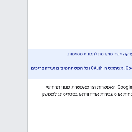
ניקה גישה מוקדמת לתכונות מסוימות.
כדי להשתמש ב-Meet Media API כדי לגשת למדיה בזמן אמת מתוך ועידה, הפרויקט ב-Google Cloud, משתמש ה-OAuth וכל המשתתפים בוועידה צריכים
‫Google Meet Media API מאפשר לכם לגשת למדיה בזמן אמת משיחות ועידה ב-Google Meet. האפשרות הזו מאפשרת מגוון תרחישי
ת או מעבירות אודיו ווידאו בסטרימינג לממשק