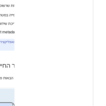
אפליקציות שרשומות ב-Google Cloud Console יכולות להשתמש ב-Meet Media API כדי להת
Meet e
CDN On-Premises API
Work with the Meet e
CDN On-Premises
צפייה בסטרי
API
צריכת שידורי
Meet hardware
t metadata.
UVC XU API specification
חשוב:
אם האפליקציה 
גישה מתאימה
.
מחזור החיים של  API
בתמונות הבאות מוצג מחזו