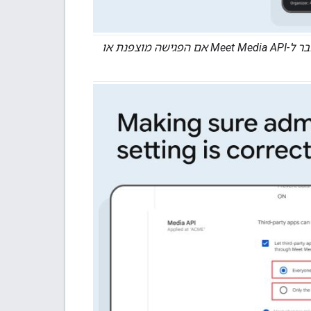
אפשר לסמן פגישות כמוצפנות ולהוסיף להן סימן מים. אי אפשר להתחבר ל-Meet Media API אם הפגישה מוצפנת או