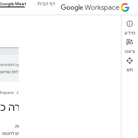
דף הבית
Google Meet
Workspace
Google Meet
מידע
סקירה כללית
מדריכים
הפניות
תמיכה
צ'אט
API
עשויות להיות שגיאות
Overview
Get started
דף הבית
rkspace
Configure OAuth consent
סקירה כללית על 
Meet add-ons SDK for Web
Overview
Develop
בדף הזה
Techniques and best practices
תרחישים לדוגמה