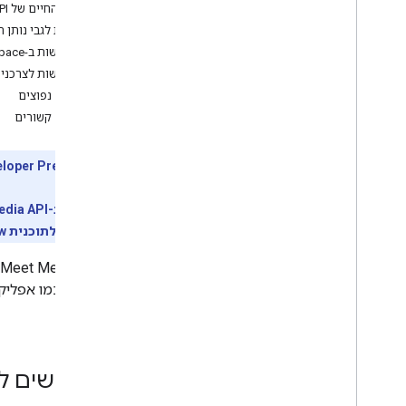
Troubleshoot
מחזור החיים של Meet Media API
דרישות לגבי נותן
Meet REST API
לפגישות ב-Google Workspace
Overview
לפגישות לצרכני
Quickstart
מונחים נפוצים
Authenticate with Meet
נושאים קשורים
Work with meeting spaces
Work with conferences
גרסת Developer Preview:
Work with participants
Work with artifacts
Respond to events from Meet
להיות רשומים לתוכנית Developer Preview.
Tutorials
Meet Media API
שימוש, כמו אפליק
Meet Media API overview
חדש.
Get started
Quickstarts
Develop
תרחישים ל
Troubleshoot and fix errors