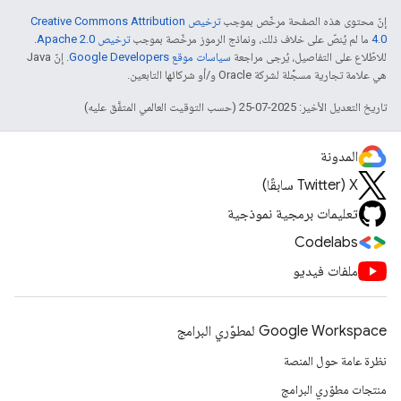
إنّ محتوى هذه الصفحة مرخّص بموجب
ترخيص Creative Commons Attribution
4.0‏
ما لم يُنصّ على خلاف ذلك، ونماذج الرموز مرخّصة بموجب
ترخيص Apache 2.0‏
.
للاطّلاع على التفاصيل، يُرجى مراجعة
سياسات موقع Google Developers‏
. إنّ Java
هي علامة تجارية مسجَّلة لشركة Oracle و/أو شركائها التابعين.
تاريخ التعديل الأخير: 2025-07-25 (حسب التوقيت العالمي المتفَّق عليه)
المدونة
‫X ‏(Twitter سابقًا)
تعليمات برمجية نموذجية
Codelabs
ملفات فيديو
Google Workspace لمطوّري البرامج
نظرة عامة حول المنصة
منتجات مطوّري البرامج