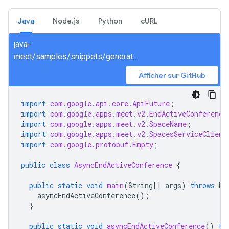
Java
Node.js
Python
cURL
java-
meet/samples/snippets/generated/com/google/apps/meet/v2/spacesservice/endactiveconference/AsyncEndActiveConference.java
Afficher sur GitHub
import
com.google.api.core.ApiFuture
;
import
com.google.apps.meet.v2.EndActiveConference
import
com.google.apps.meet.v2.SpaceName
;
import
com.google.apps.meet.v2.SpacesServiceClient
import
com.google.protobuf.Empty
;
public
class
AsyncEndActiveConference
{
public
static
void
main
(
String
[]
args
)
throws
Ex
asyncEndActiveConference
();
}
public
static
void
asyncEndActiveConference
()
th