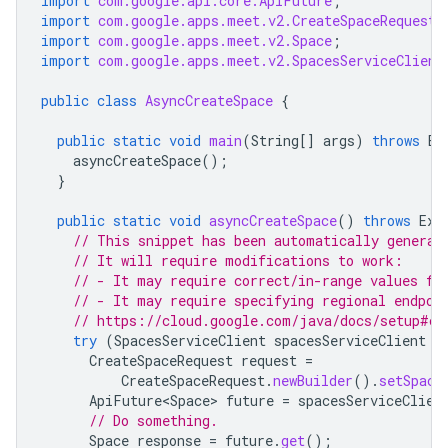
import
com.google.api.core.ApiFuture
;
import
com.google.apps.meet.v2.CreateSpaceRequest
;
import
com.google.apps.meet.v2.Space
;
import
com.google.apps.meet.v2.SpacesServiceClient
public
class
AsyncCreateSpace
{
public
static
void
main
(
String
[]
args
)
throws
Ex
asyncCreateSpace
();
}
public
static
void
asyncCreateSpace
()
throws
Exc
// This snippet has been automatically generat
// It will require modifications to work:
// - It may require correct/in-range values fo
// - It may require specifying regional endpoi
// https://cloud.google.com/java/docs/setup#co
try
(
SpacesServiceClient
spacesServiceClient
=
CreateSpaceRequest
request
=
CreateSpaceRequest
.
newBuilder
().
setSpace
ApiFuture<Space>
future
=
spacesServiceClien
// Do something.
Space
response
=
future
.
get
();