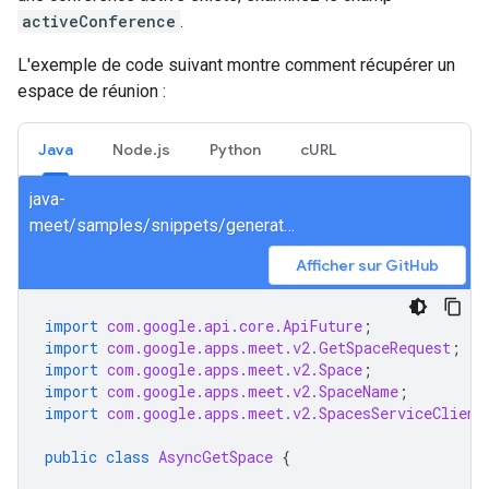
activeConference
.
L'exemple de code suivant montre comment récupérer un
espace de réunion :
Java
Node.js
Python
cURL
java-
meet/samples/snippets/generated/com/google/apps/meet/v2/spacesservice/getspace/AsyncGetSpace.java
Afficher sur GitHub
import
com.google.api.core.ApiFuture
;
import
com.google.apps.meet.v2.GetSpaceRequest
;
import
com.google.apps.meet.v2.Space
;
import
com.google.apps.meet.v2.SpaceName
;
import
com.google.apps.meet.v2.SpacesServiceClient
public
class
AsyncGetSpace
{