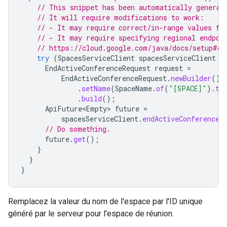
// This snippet has been automatically generat
// It will require modifications to work:
// - It may require correct/in-range values fo
// - It may require specifying regional endpoi
// https://cloud.google.com/java/docs/setup#co
try
(
SpacesServiceClient
spacesServiceClient
=
EndActiveConferenceRequest
request
=
EndActiveConferenceRequest
.
newBuilder
()
.
setName
(
SpaceName
.
of
(
"[SPACE]"
).
to
.
build
();
ApiFuture<Empty>
future
=
spacesServiceClient
.
endActiveConferenceC
// Do something.
future
.
get
();
}
}
}
Remplacez la valeur du nom de l'espace par l'ID unique
généré par le serveur pour l'espace de réunion.