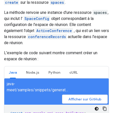
create
sur la ressource
spaces
.
La méthode renvoie une instance d'une ressource
spaces
,
qui inclut l'
SpaceConfig
objet correspondant à la
configuration de l'espace de réunion. Elle contient
également l'objet
ActiveConference
, qui est un lien vers
la ressource
conferenceRecords
actuelle dans l'espace
de réunion.
L'exemple de code suivant montre comment créer un
espace de réunion :
Java
Node.js
Python
cURL
java-
meet/samples/snippets/generated/com/google/apps/meet/v2/spacesservice/createspace/AsyncCreateSpace.java
Afficher sur GitHub