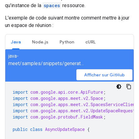
qu'instance de la
spaces
ressource.
L'exemple de code suivant montre comment mettre à jour
un espace de réunion :
Java
Node.js
Python
cURL
java-
meet/samples/snippets/generated/com/google/apps/meet/v2/spacesservice/updatespace/AsyncUpdateSpace.java
Afficher sur GitHub
import
com.google.api.core.ApiFuture
;
import
com.google.apps.meet.v2.Space
;
import
com.google.apps.meet.v2.SpacesServiceClient
import
com.google.apps.meet.v2.UpdateSpaceRequest
;
import
com.google.protobuf.FieldMask
;
public
class
AsyncUpdateSpace
{