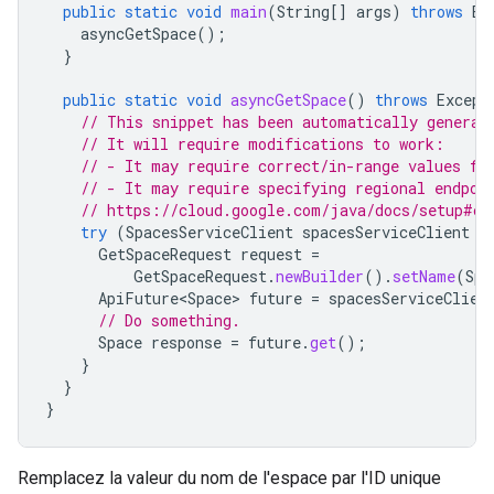
public
static
void
main
(
String
[]
args
)
throws
Ex
asyncGetSpace
();
}
public
static
void
asyncGetSpace
()
throws
Except
// This snippet has been automatically generat
// It will require modifications to work:
// - It may require correct/in-range values fo
// - It may require specifying regional endpoi
// https://cloud.google.com/java/docs/setup#co
try
(
SpacesServiceClient
spacesServiceClient
=
GetSpaceRequest
request
=
GetSpaceRequest
.
newBuilder
().
setName
(
Spa
ApiFuture<Space>
future
=
spacesServiceClien
// Do something.
Space
response
=
future
.
get
();
}
}
}
Remplacez la valeur du nom de l'espace par l'ID unique