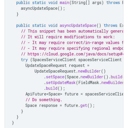
public
static
void
main
(
String
[]
args
)
throws
Ex
asyncUpdateSpace
();
}
public
static
void
asyncUpdateSpace
()
throws
Exc
// This snippet has been automatically generat
// It will require modifications to work:
// - It may require correct/in-range values fo
// - It may require specifying regional endpoi
// https://cloud.google.com/java/docs/setup#co
try
(
SpacesServiceClient
spacesServiceClient
=
UpdateSpaceRequest
request
=
UpdateSpaceRequest
.
newBuilder
()
.
setSpace
(
Space
.
newBuilder
().
build
()
.
setUpdateMask
(
FieldMask
.
newBuilder
(
.
build
();
ApiFuture<Space>
future
=
spacesServiceClien
// Do something.
Space
response
=
future
.
get
();
}
}
}