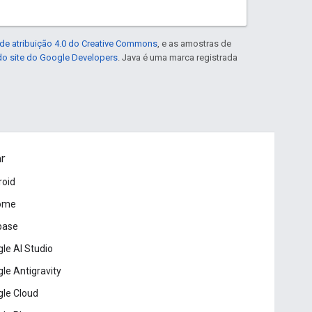
de atribuição 4.0 do Creative Commons
, e as amostras de
 do site do Google Developers
. Java é uma marca registrada
ar
roid
ome
base
le AI Studio
le Antigravity
le Cloud