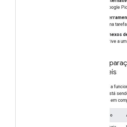
Alternati
Migrar da v1
Google Pic
Guias de início rápido
Ferramen
Resolver problemas
uma tarefa
API Drive Labels
Anexos d
Visão geral
Drive a um
Ciclo de vida do rótulo
Configurar escopos e acesso de
administrador
Comparaçã
Comparar v2beta e v2
móveis
Guias de início rápido
Criar e publicar um marcador
Atualizar um rótulo
Embora a funcio
Desativar
,
ativar e excluir marcadores
o app está send
Pesquisar marcadores
da Web em comp
Resolver problemas
Recurso
API Google Picker
Visão geral
Tecnologia