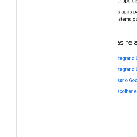
por tipo d
Os apps pa
sistema pa
Temas rel
Integrar o
Integrar o
Usar o Goo
Escolher 