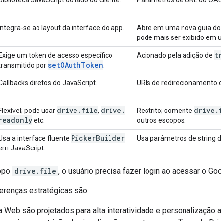
Integra-se ao layout da interface do app.
Abre em uma nova guia do 
pode mais ser exibido em
t
Exige um token de acesso específico
Acionado pela adição de
setOAuthToken
transmitido por
.
Callbacks diretos do JavaScript.
URIs de redirecionamento 
drive
.
file
drive
.
drive
.
Flexível; pode usar
,
Restrito; somente
readonly
etc.
outros escopos.
Picker
Builder
Usa a interface fluente
Usa parâmetros de string d
em JavaScript.
copo
drive.file
, o usuário precisa fazer login ao acessar o Goo
ferenças estratégicas são:
 Web são projetados para alta interatividade e personalização