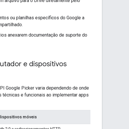
m arquivo para o Drive diretamente pelo
ntos ou planilhas específicos do Google a
partilhado.
ários anexarem documentação de suporte do
ador e dispositivos
API Google Picker varia dependendo de onde
s técnicas e funcionais ao implementar apps
ispositivos móveis
h 2.0 e redirecionamentos HTTP.