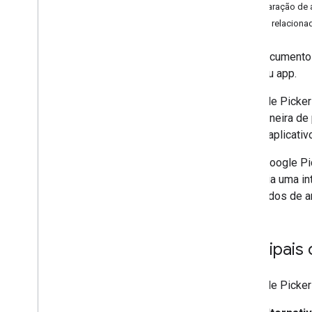
Comparação de a
Gerenciar arquivos e pastas
Temas relaciona
Coletar informações do usuário
Processar mudanças
Este documento 
Trabalhar com eventos do Drive
para seu app.
Integrar com a interface do Drive
Integrar widgets do Drive ao seu app
O Google Picker
da Web
uma maneira de 
Integração com drives compartilhados
sair do aplicativ
Gerenciar marcadores
Técnicas e práticas recomendadas
A API Google Pic
Resolver problemas
você cria uma in
Publicar o app Drive
metadados de ar
Migrar para a API Drive v3
Drive Activity API
Principais
Visão geral
Modelo de dados
O Google Picker 
Fazer solicitações
Instalar uma biblioteca de cliente