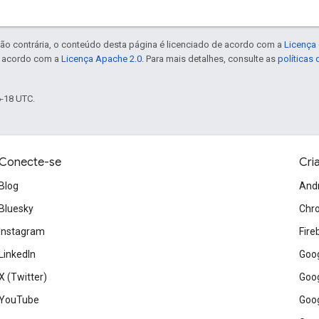
ão contrária, o conteúdo desta página é licenciado de acordo com a
Licença 
e acordo com a
Licença Apache 2.0
. Para mais detalhes, consulte as
políticas
6-18 UTC.
Conecte-se
Cri
Blog
And
Bluesky
Chr
Instagram
Fire
LinkedIn
Goog
X (Twitter)
Goog
YouTube
Goog