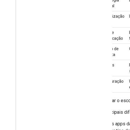
Integrar o Google Picker a web apps
principal
Integrar o Google Picker a apps para
Renderização
computador e dispositivos móveis
Exemplo de código
Fluxo de
Estender e automatizar
autenticação
Complementos
Método de
Apps Script
resposta
Escopos
Configuração
Para usar o es
As principais di
Os apps da