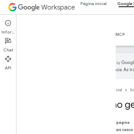
Página inicial
Google 
Workspace
Google Drive
Informações
Visão geral
Guias
Referência
Servidor MCP
Chat
API
preferência. As t
Começar
Visão geral da API Drive
Página inicial
G
Comece a usar o Google
Workspace
Visão g
Configurar a permissão do OAuth
API Drive
Nesta página
Escolher escopos
Principais casos
Guias de início rápido