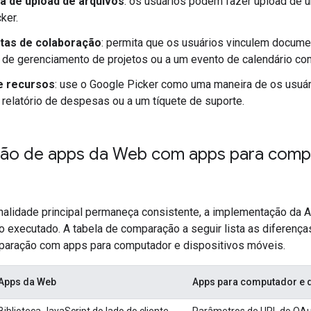
va de upload de arquivos
: os usuários podem fazer upload de u
ker.
tas de colaboração
: permita que os usuários vinculem docume
 de gerenciamento de projetos ou a um evento de calendário com
e recursos
: use o Google Picker como uma maneira de os usu
 relatório de despesas ou a um tíquete de suporte.
o de apps da Web com apps para comput
nalidade principal permaneça consistente, a implementação da 
o executado. A tabela de comparação a seguir lista as diferença
aração com apps para computador e dispositivos móveis.
Apps da Web
Apps para computador e d
Biblioteca JavaScript do lado do cliente.
Parâmetros de URL do OAut