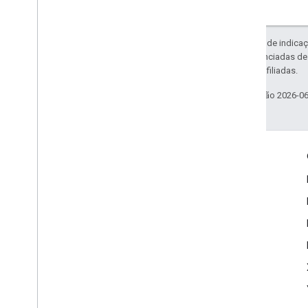
Exceto em caso de indicaç
código são licenciadas d
da Oracle e/ou afiliadas.
Última atualização 2026-0
Envolver
Google Developer Program
Google Developer Groups
Google Developer Experts
Accelerators
Google Cloud & NVIDIA