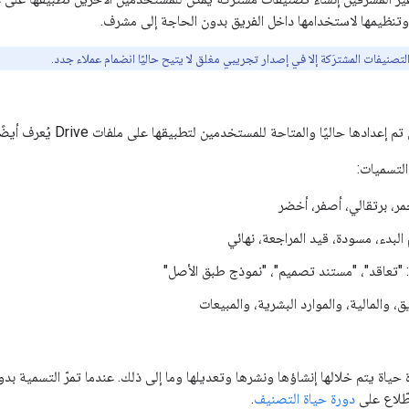
تنظيمها لاستخدامها داخل الفريق بدون الحاجة إلى مشرف.
التصنيفات المشترَكة إلا في إصدار تجريبي مغلق لا يتيح حاليًا انضمام عملاء جدد.
 حاليًا والمتاحة للمستخدمين لتطبيقها على ملفات Drive يُعرف أيضًا باسم مخطط التصنيف.
لتسميات:
ر، برتقالي، أصفر، أخضر
 البدء، مسودة، قيد المراجعة، نهائي
 "تعاقد"، "مستند تصميم"، "نموذج طبق الأصل"
، والمالية، والموارد البشرية، والمبيعات
حياة يتم خلالها إنشاؤها ونشرها وتعديلها وما إلى ذلك. عندما تمرّ التسمية بدور
طّلاع على
دورة حياة التصنيف
.