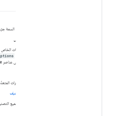
الحقل
تمثّل هذه السمة جزء
نوع الحقل
نوع البيانات الخاص 
باستخدام
Options
تنطبق على عناصر Drive وخيارات طلب البحث المتاحة.
الخيار
أحد الخيارات المتعد
نوع التصنيف
تتضمّن جميع التصن
المشرف