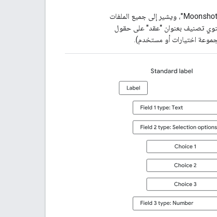
قد يتضمّن التصنيف العادي عنوانًا، مثل "مشروع Moonshot"، ويشير إلى جميع الملفات
يحتوي تصنيف بعنوان "عقد" على حقول
مجموعة اختيارات أو مستخدم).