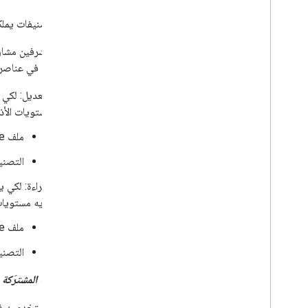
لإنشاء تصنيفات يمل
أو قراءتها في عناصر Drive الأذونات التالي
مستويات الأذو
ملف Drive:
التصن
لديه مستويات 
ملف Drive:
التصن
المجلدات المشترَكة