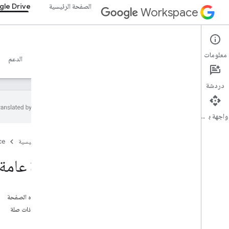
الصفحة الرئيسية
le Drive
Workspace
Google Drive
معلومات
نظرة عامة
الأدلة
المرجع
خادم MCP
نماذج
الدعم
دردشة
واجهة برمجة التطبيقات
البدء
الصفحة الرئيسية
ce
نظرة عامة على Drive API
بدء استخدام Google Workspace
نظرة عامة على ls API
إعداد موافقة OAuth
واجهة برمجة تطبيقات Drive
على هذه الصفحة
اختيار النطاقات
مواضيع ذات صلة
البدء السريع