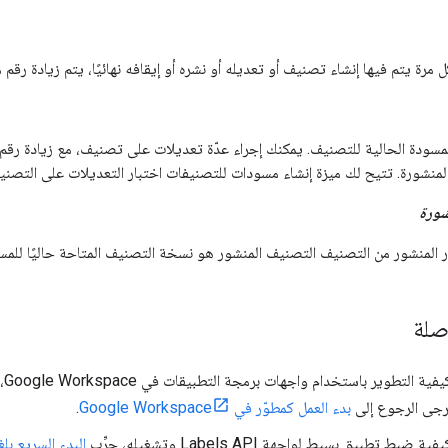
رة يتم فيها إنشاء تصنيف أو تعديله أو نشره أو إيقافه نهائيًا، يتم زيادة رقم
سودة الحالية للتصنيف. يمكنك إجراء عدّة تعديلات على تصنيف، مع زيادة رقم
 المنشورة. تتيح لك ميزة إنشاء مسودات للتصنيفات اختبار التعديلات على التصني
شورة
ر المنشور من التصنيف التصنيف المنشور هو نسخة التصنيف المتاحة حاليًا للم
صلة
لل
رجى الرجوع إلى
بدء العمل كمطوّر في Google Workspace
.
بط تطبيق بسيط لواجهة Labels API وتشغيله، جرِّب
البدء السريع بلغة hon