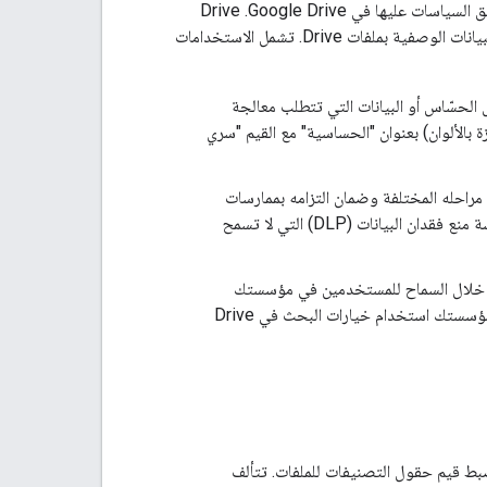
هي بيانات وصفية تحدِّدها لمساعدة المستخدمين في تنظيم الملفات والبحث عنها وتطبيق السياسات عليها في Google Drive. ‫Drive
Labels API هي واجهة برمجة تطبيقات RESTful تتوافق مع العمليات التجارية من خلال إرفاق البيانات الوصفية بملفات Drive. تشمل الاستخدامات
الحسّاس أو البيانات التي تتطلب معالجة
بالألوان) بعنوان "الحساسية" مع القيم "سري
اء تصنيفات لإدارة محتوى Drive خلال مراحله المختلفة وضمان التزامه بممارسات
الاحتفاظ بالسجلات في مؤسستك. على سبيل المثال، يمكنك استخدام التصنيفات لإدارة سياسة منع فقدان البيانات (DLP) التي لا تسمح
 خلال السماح للمستخدمين في مؤسستك
بالعثور على الملفات استنادًا إلى التصنيفات والحقول. على سبيل المثال، يمكن لأحد موظفي مؤسستك استخدام خيارات البحث في Drive
Drive يمكن لمستخدمي Drive تعيين التصنيفات وضبط قيم حقول التصنيفات للملفات. تتألف