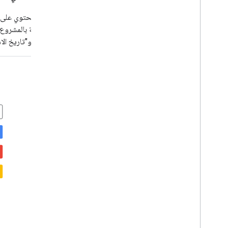
دمج Google Picker في تطبيقات أجهزة
الكمبيوتر والأجهزة الجوّالة
تصنيف يحتوي على ص
نموذج الرمز
ذات الصلة بالمشروع
"الشركة" و"تاريخ ال
التمديد والتشغيل التلقائي
الشبكات الإضافية
Apps Script