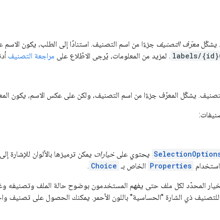
 يشكّل
معرّف التصنيف
جزءًا من اسم التصنيف. استنادًا إلى الطلب، يكون الاسم ع
labels/{id}
. لمزيد من المعلومات، يُرجى الاطّلاع على
مراجعة التصنيف
أدنا
لتصنيف. يشكّل المعرّف جزءًا من اسم التصنيف، ولكن على عكس الاسم، يكون المعر
صنيفات:
SelectionOption
يحتوي على
خيارات
يمكن ترميزها بالألوان للإشارة إل
ستخدام
Properties
الخاص بـ
Choice
.
Dri لون الخيار المحدّد لكل ملف حتى يفهم المستخدمون بوضوح حالة الملف وتصنيفه 
" للتصنيف ذي الشارة "الحساسية" باللون الأحمر. يمكنك الحصول على تصنيف وا