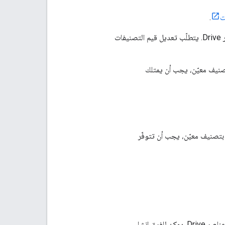
ت
.
يمكن للمشرفين مشاركة تصنيفات المشرفين مع أي مستخدم لمنحه إذن عرضها وتطبيقها على عناصر Drive. يتطلّب تعديل قيم التصنيفات
يل بيانات وصفية خاصة بعنصر في Drive ومرتبطة بتصنيف معيّن، يجب أن يمتلك
لعنصر Drive أو البحث عنها ذات صلة بتصنيف معيّن، يجب أن تتوفّر
يمكن للمستخدمين غير المشرفين إنشاء تصنيفات مشترَكة يمكن للمستخدمين الآخرين تطبيقها على عناصر Drive. يمكن للفرق إنشاء