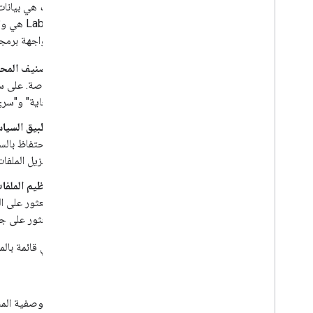
إدارة الملفات والمجلدات
التصنيفات
جمع معلومات عن المستخدمين
معالجة التغييرات
الشائعة لواجهة برمج
العمل باستخدام الأحداث من Drive
تصنيف المحتو
الدمج مع واجهة مستخدم Drive
خاصة. على سبي
دمج أدوات Drive في تطبيق الويب
للغاية" و"سري
الدمج مع مساحات Drive المشتركة
إدارة التصنيفات
تطبيق السياسة 
الأساليب وأفضل الممارسات
تحديد المشاكل وحلّها
بتنزيل الملفا
نشر تطبيق Drive
تنظيم الملفات
نقل البيانات إلى الإصدار الثالث من واجهة برمجة
تطبيقات Drive
للعثور على جم
Drive Activity API
في ما يلي قائمة بالمصطلحا
نظرة عامة
نموذج البيانات
التصنيف
تقديم الطلبات
تثبيت مكتبة برامج