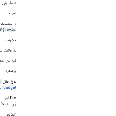
الترحيل من الإصدار 1
التصنيفات ممّا يلي:
البدء السريع
اسم التصنيف
تحديد المشاكل وحلّها
اسم مصدر التصنيف.
Drive Labels API
@{revisionId}
نظرة عامة
دورة حياة التصنيف
معرّف التصنيف
إعداد النطاقات وإذن الوصول الإداري
معرّف فريد عالميًا ل
المقارنة بين الإصدارين التجريبي والتجريبي
البدء السريع
يتوفّر نمطان من الت
إنشاء تصنيف ونشره
تعديل تصنيف
تصنيف ذو شارة
تعطيل التصنيفات وتمكينها وحذفها
تصنيف بنوع حقل
s
بحث في التصنيفات
badgeConfig
با
تحديد المشاكل وحلّها
يعرض ve
واجهة برمجة تطبيقات Google Picker
الخيار "سرّي للغاية
نظرة عامة
دمج Google Picker في تطبيقات الويب
التصنيف العادي