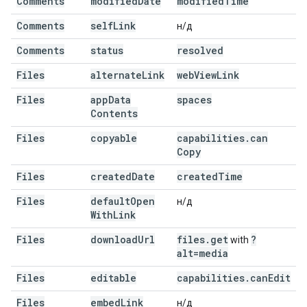
Comments
modified
Date
modified
Time
Comments
self
Link
н/д
Comments
status
resolved
Files
alternate
Link
web
View
Link
Files
app
Data
spaces
Contents
Files
copyable
capabilities
.
can
Copy
Files
created
Date
created
Time
Files
default
Open
н/д
With
Link
Files
download
Url
files
.
get
?
with
alt=media
Files
editable
capabilities
.
can
Edit
Files
embed
Link
н/д