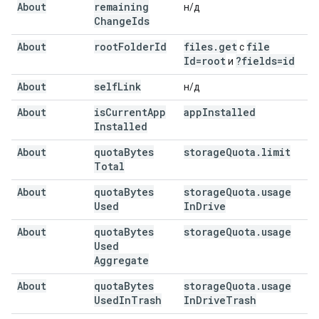
About
remaining
н/д
Change
Ids
About
root
Folder
Id
files
.
get
file
с
Id=root
?fields=id
и
About
self
Link
н/д
About
is
Current
App
app
Installed
Installed
About
quota
Bytes
storage
Quota
.
limit
Total
About
quota
Bytes
storage
Quota
.
usage
Used
In
Drive
About
quota
Bytes
storage
Quota
.
usage
Used
Aggregate
About
quota
Bytes
storage
Quota
.
usage
Used
In
Trash
In
Drive
Trash