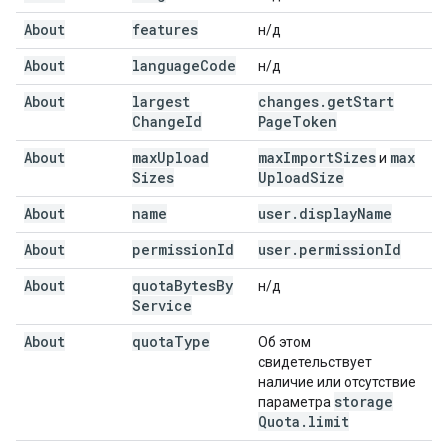
About
features
н/д
About
language
Code
н/д
About
largest
changes
.
get
Start
Change
Id
Page
Token
About
max
Upload
max
Import
Sizes
max
и
Sizes
Upload
Size
About
name
user
.
display
Name
About
permission
Id
user
.
permission
Id
About
quota
Bytes
By
н/д
Service
About
quota
Type
Об этом
свидетельствует
наличие или отсутствие
storage
параметра
Quota
.
limit