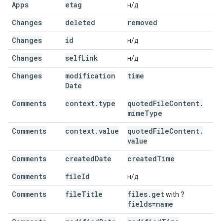
Apps
etag
н/д
Changes
deleted
removed
Changes
id
н/д
Changes
self
Link
н/д
Changes
modification
time
Date
Comments
context
.
type
quoted
File
Content
.
mime
Type
Comments
context
.
value
quoted
File
Content
.
value
Comments
created
Date
created
Time
Comments
file
Id
н/д
Comments
file
Title
files
.
get
?
with
fields=name