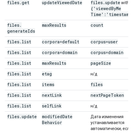
files
.
get
update
Viewed
Date
files
.
update
with
{'viewed
By
Me
Time':'timestamp
files
.
max
Results
count
generate
Ids
files
.
list
corpora=default
corpus=user
files
.
list
corpora=domain
corpus=domain
files
.
list
max
Results
page
Size
files
.
list
etag
н/д
files
.
list
items
files
files
.
list
next
Link
next
Page
Token
files
.
list
self
Link
н/д
files
.
update
modified
Date
Дата изменения
Behavior
устанавливается
автоматически, если