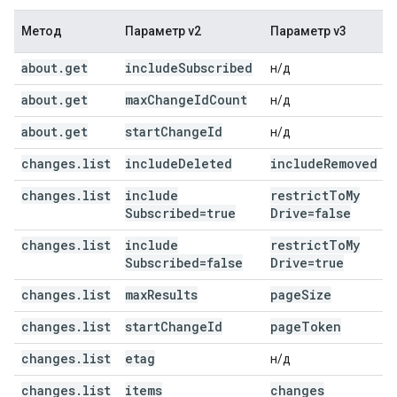
Метод
Параметр v2
Параметр v3
about
.
get
include
Subscribed
н/д
about
.
get
max
Change
Id
Count
н/д
about
.
get
start
Change
Id
н/д
changes
.
list
include
Deleted
include
Removed
changes
.
list
include
restrict
To
My
Subscribed=true
Drive=false
changes
.
list
include
restrict
To
My
Subscribed=false
Drive=true
changes
.
list
max
Results
page
Size
changes
.
list
start
Change
Id
page
Token
changes
.
list
etag
н/д
changes
.
list
items
changes