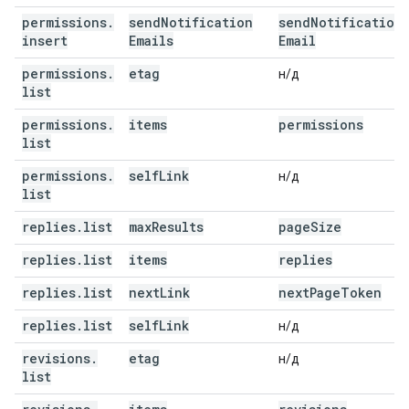
permissions
.
send
Notification
send
Notification
insert
Emails
Email
permissions
.
etag
н/д
list
permissions
.
items
permissions
list
permissions
.
self
Link
н/д
list
replies
.
list
max
Results
page
Size
replies
.
list
items
replies
replies
.
list
next
Link
next
Page
Token
replies
.
list
self
Link
н/д
revisions
.
etag
н/д
list