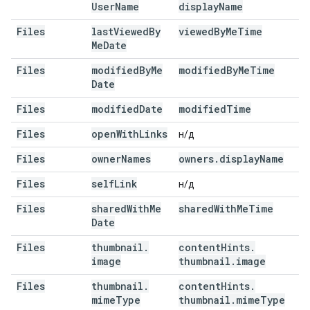
User
Name
display
Name
Files
last
Viewed
By
viewed
By
Me
Time
Me
Date
Files
modified
By
Me
modified
By
Me
Time
Date
Files
modified
Date
modified
Time
Files
open
With
Links
н/д
Files
owner
Names
owners
.
display
Name
Files
self
Link
н/д
Files
shared
With
Me
shared
With
Me
Time
Date
Files
thumbnail
.
content
Hints
.
image
thumbnail
.
image
Files
thumbnail
.
content
Hints
.
mime
Type
thumbnail
.
mime
Type