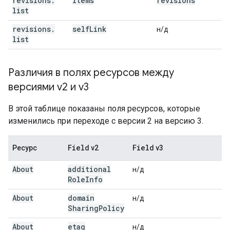
revisions
.
items
revisions
list
revisions
.
self
Link
н/д
list
Различия в полях ресурсов между
версиями v2 и v3
В этой таблице показаны поля ресурсов, которые
изменились при переходе с версии 2 на версию 3.
Field
Field
Ресурс
v2
v3
About
additional
н/д
Role
Info
About
domain
н/д
Sharing
Policy
About
etag
н/д