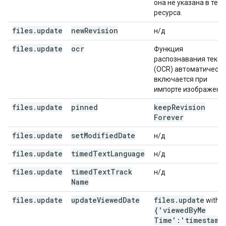
она не указана в текс
ресурса.
files
.
update
new
Revision
н/д
files
.
update
ocr
Функция
распознавания текст
(OCR) автоматически
включается при
импорте изображени
files
.
update
pinned
keep
Revision
Forever
files
.
update
set
Modified
Date
н/д
files
.
update
timed
Text
Language
н/д
files
.
update
timed
Text
Track
н/д
Name
files
.
update
update
Viewed
Date
files
.
update
with
{'viewed
By
Me
Time':'timestamp