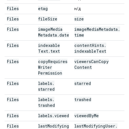
Files
etag
н/д
Files
file
Size
size
Files
image
Media
image
Media
Metadata
.
Metadata
.
date
time
Files
indexable
content
Hints
.
Text
.
text
indexable
Text
Files
copy
Requires
viewers
Can
Copy
Writer
Content
Permission
Files
labels
.
starred
starred
Files
labels
.
trashed
trashed
Files
labels
.
viewed
viewed
By
Me
Files
last
Modifying
last
Modifying
User
.