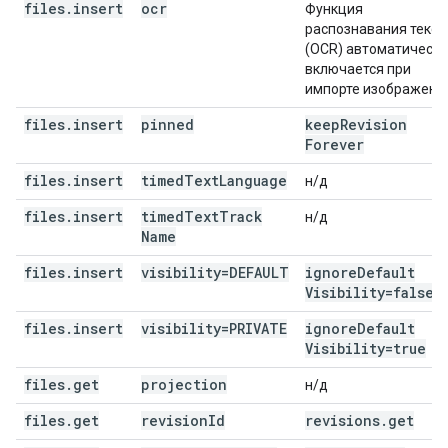
files
.
insert
ocr
Функция
распознавания текст
(OCR) автоматически
включается при
импорте изображени
files
.
insert
pinned
keep
Revision
Forever
files
.
insert
timed
Text
Language
н/д
files
.
insert
timed
Text
Track
н/д
Name
files
.
insert
visibility=DEFAULT
ignore
Default
Visibility=false
files
.
insert
visibility=PRIVATE
ignore
Default
Visibility=true
files
.
get
projection
н/д
files
.
get
revision
Id
revisions
.
get