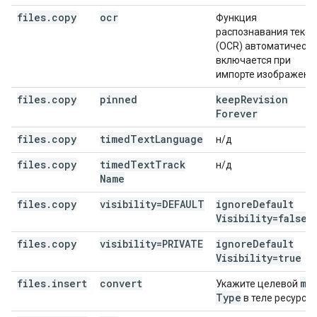
files
.
copy
ocr
Функция
распознавания текст
(OCR) автоматически
включается при
импорте изображени
files
.
copy
pinned
keep
Revision
Forever
files
.
copy
timed
Text
Language
н/д
files
.
copy
timed
Text
Track
н/д
Name
files
.
copy
visibility=DEFAULT
ignore
Default
Visibility=false
files
.
copy
visibility=PRIVATE
ignore
Default
Visibility=true
files
.
insert
convert
mi
Укажите целевой
Type
в теле ресурса.