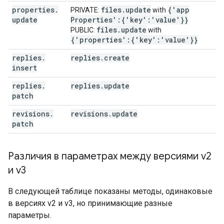
properties
.
files
.
update
{'app
PRIVATE:
with
update
Properties':{'key':'value'}}
files
.
update
PUBLIC:
with
{'properties':{'key':'value'}}
replies
.
replies
.
create
insert
replies
.
replies
.
update
patch
revisions
.
revisions
.
update
patch
Различия в параметрах между версиями v2
и v3
В следующей таблице показаны методы, одинаковые
в версиях v2 и v3, но принимающие разные
параметры.