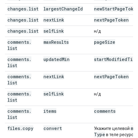
changes
.
list
largest
Change
Id
new
Start
Page
Toke
changes
.
list
next
Link
next
Page
Token
changes
.
list
self
Link
н/д
comments
.
max
Results
page
Size
list
comments
.
updated
Min
start
Modified
Tim
list
comments
.
next
Link
next
Page
Token
list
comments
.
self
Link
н/д
list
comments
.
items
comments
list
files
.
copy
convert
mi
Укажите целевой
Type
в теле ресурса.