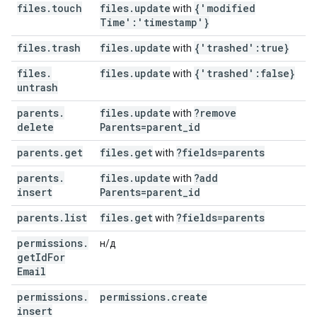
files
.
touch
files
.
update
{'modified
with
Time':'timestamp'}
files
.
trash
files
.
update
{'trashed':true}
with
files
.
files
.
update
{'trashed':false}
with
untrash
parents
.
files
.
update
?remove
with
delete
Parents=parent
_
id
parents
.
get
files
.
get
?fields=parents
with
parents
.
files
.
update
?add
with
insert
Parents=parent
_
id
parents
.
list
files
.
get
?fields=parents
with
permissions
.
н/д
get
Id
For
Email
permissions
.
permissions
.
create
insert