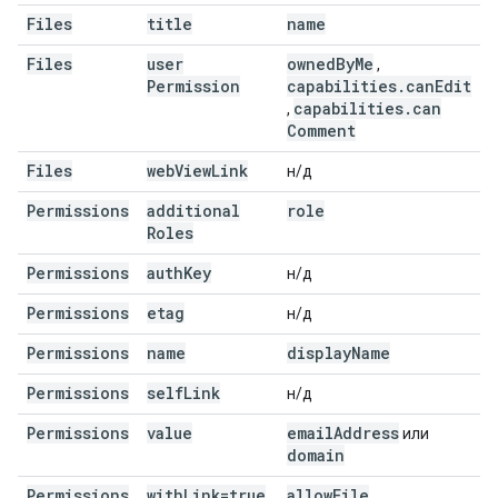
Files
title
name
Files
user
owned
By
Me
,
Permission
capabilities
.
can
Edit
capabilities
.
can
,
Comment
Files
web
View
Link
н/д
Permissions
additional
role
Roles
Permissions
auth
Key
н/д
Permissions
etag
н/д
Permissions
name
display
Name
Permissions
self
Link
н/д
Permissions
value
email
Address
или
domain
Permissions
with
Link=true
allow
File