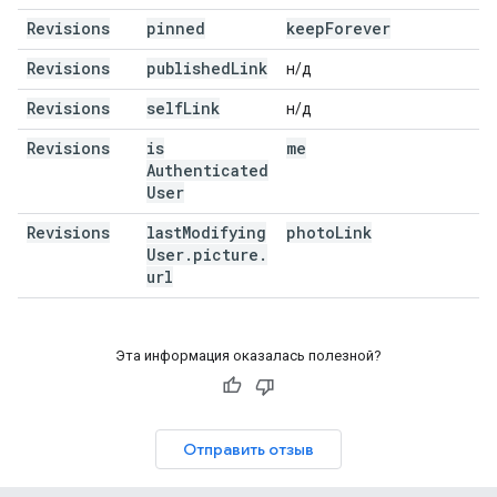
Revisions
pinned
keep
Forever
Revisions
published
Link
н/д
Revisions
self
Link
н/д
Revisions
is
me
Authenticated
User
Revisions
last
Modifying
photo
Link
User
.
picture
.
url
Эта информация оказалась полезной?
Отправить отзыв