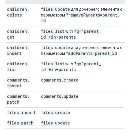
children
.
files
.
update
для дочернего элемента с
delete
?remove
Parents=parent
_
параметром
id
children
.
files
.
list
?q='parent
_
with
get
id'+in+parents
children
.
files
.
update
для дочернего элемента с
insert
?add
Parents=parent
_
id
параметром
children
.
files
.
list
?q='parent
_
with
list
id'+in+parents
comments
.
comments
.
create
insert
comments
.
comments
.
update
patch
files
.
insert
files
.
create
files
.
patch
files
.
update