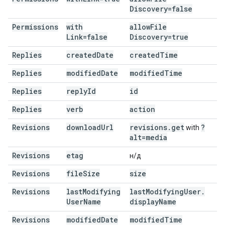
Discovery=false
Permissions
with
allow
File
Link=false
Discovery=true
Replies
created
Date
created
Time
Replies
modified
Date
modified
Time
Replies
reply
Id
id
Replies
verb
action
Revisions
download
Url
revisions
.
get
?
with
alt=media
Revisions
etag
н/д
Revisions
file
Size
size
Revisions
last
Modifying
last
Modifying
User
.
User
Name
display
Name
Revisions
modified
Date
modified
Time