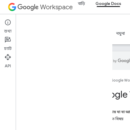
বাড়ি
Google Docs
Workspace
Google Docs
তথ্য
ওভারভিউ
নির্দেশিকা
রেফারেন্স
MCP সার্ভার
নমুনা
চ্যাট
API
ডক্স API
হোম
Google Wo
ওভারভিউ
শুরু করুন
Google 
ধারণা
নথি তৈরি করুন এবং পরিচালনা করুন
এই পৃষ্ঠায় যা যা 
ট্যাব দিয়ে কাজ করুন
সম্পর্কিত বিষয়
টেক্সট ঢোকান
,
মুছুন এবং সরান