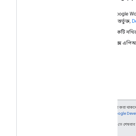
Google Wo
অন্তর্ভুক্ত,
D
একটি নথির
ডক্স এপিআ
অন্য কিছু উল্লেখ না করা থাকলে,
আরও জানতে,
Google Devel
2025-12-16 UTC-তে শেষবা