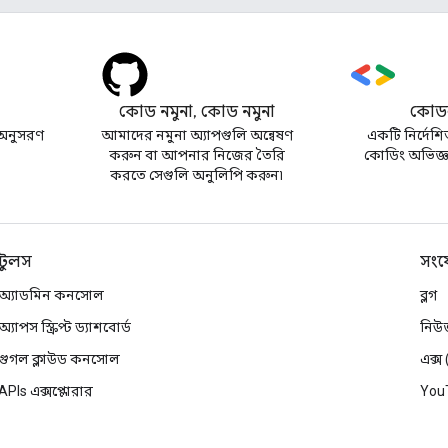
কোড নমুনা, কোড নমুনা
কোডল
অনুসরণ
আমাদের নমুনা অ্যাপগুলি অন্বেষণ
একটি নির্দেশি
করুন বা আপনার নিজের তৈরি
কোডিং অভিজ্ঞত
করতে সেগুলি অনুলিপি করুন৷
টুলস
সংয
অ্যাডমিন কনসোল
ব্লগ
অ্যাপস স্ক্রিপ্ট ড্যাশবোর্ড
নিউ
গুগল ক্লাউড কনসোল
এক্স
APIs এক্সপ্লোরার
You