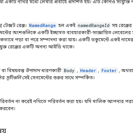
া একটি নথির মধ্যে লেখার প্রবাহে প্রদর্শিত হয়। এটি কোনও সংযুক্তি ন
 টেক্সট রেঞ্জ।
NamedRange
হল একই
namedRangeId
সহ রেঞ্জের
ন্টের অংশগুলিকে একটি ইচ্ছামত ব্যবহারকারী-সংজ্ঞায়িত লেবেলের সাথ
যাটিকভাবে পড়া বা পরে সম্পাদনা করা যায়। একটি ডকুমেন্টে একই নামে
মযুক্ত রেঞ্জের একটি অনন্য আইডি থাকে।
া বিষয়বস্তু
উপাদান
ধারণকারী
Body
,
Header
,
Footer
, অথব
লির
সূচীগুলি
সেই সেগমেন্টের শুরুর সাথে সম্পর্কিত।
পরিবর্তন না করেই নথিতে পরিবর্তন করা হয়। যদি মালিক আপনার পরা
ন করবেন।
ষয়