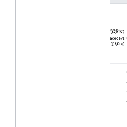
ব্লগ
এক্স (টুইটার)
Google Workspace Developers
X-এ @workspacedevs 
ব্লগ পড়ুন
করুন (টুইটার)
ডেভেলপারদের জন্য Google Workspace
প্ল্যাটফর্ম ওভারভিউ
বিকাশকারী পণ্য
রিলিজ নোট
বিকাশকারী সমর্থন
সেবা পাবার শর্ত