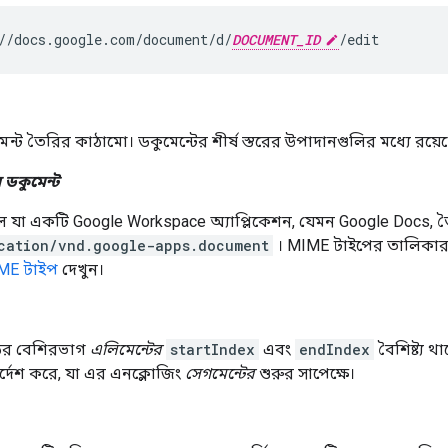
//docs.google.com/document/d/
DOCUMENT_ID
ন্ট তৈরির কাঠামো। ডকুমেন্টের শীর্ষ স্তরের উপাদানগুলির মধ্যে রয়ে
 ডকুমেন্ট
 যা একটি Google Workspace অ্যাপ্লিকেশন, যেমন Google Docs, ত
cation/vnd.google-apps.document
। MIME টাইপের তালিকার
IME টাইপ
দেখুন।
ডির বেশিরভাগ
এলিমেন্টের
startIndex
এবং
endIndex
বৈশিষ্ট্য 
্দেশ করে, যা এর এনক্লোজিং
সেগমেন্টের
শুরুর সাপেক্ষে।