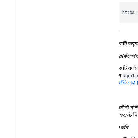
অ্যাড-অন
https:
Apps Script
উপাদান
একটি ডকুমে
গুগল ওয়ার্কস্পেস
একটি ফাইল
হল
appli
সমর্থিত M
সূচক
কন্টেন্ট ব
অফসেট নির
ইনলাইন ছবি