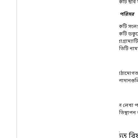
একটি ছবি য
নামযুক্ত পরিসর
একটি সংলগ্ন
একটি ডকুমে
প্রোগ্রাম্
প্রতিটি না
অংশ
কাঠামোগত ব
উপাদানগু
পরামর্শ
মূল লেখা 
প্রতিস্থাপ
সম্পর্কিত বি