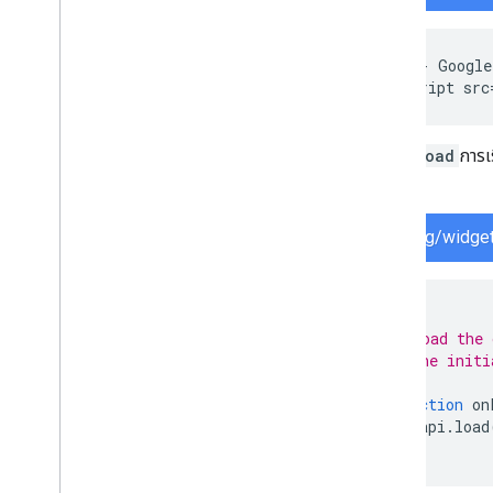
<!-- Google
<script src
ระบุ
onload
การเ
Search
serving/widget
/**
* Load the 
* the initi
*/
function
on
gapi
.
load
}