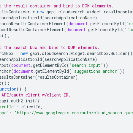
d the result container and bind to DOM elements.
ultsContainer
=
new
gapi
.
cloudsearch
.
widget
.
resultsconta
earchApplicationId
(
searchApplicationName
)
earchResultsContainerElement
(
document
.
getElementById
(
's
acetResultsContainerElement
(
document
.
getElementById
(
'fa
d
();
d the search box and bind to DOM elements.
rchBox
=
new
gapi
.
cloudsearch
.
widget
.
searchbox
.
Builder
()
earchApplicationId
(
searchApplicationName
)
nput
(
document
.
getElementById
(
'search_input'
))
nchor
(
document
.
getElementById
(
'suggestions_anchor'
))
esultsContainer
(
resultsContainer
)
d
();
unction
()
{
 API/oauth client w/client ID.
gapi
.
auth2
.
init
({
ientId'
:
clientId
,
ope'
:
'https://www.googleapis.com/auth/cloud_search.que