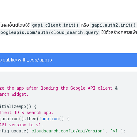
งไคลเอ็นต์โดยใช้
gapi.client.init()
หรือ
gapi.auth2.init()
googleapis.com/auth/cloud_search.query
ใช้ตัวสร้างคลาสเพื
น
/public/with_css/app.js
ze the app after loading the Google API client 
arch widget.
itializeApp
()
{
lient ID & search app.
guration
().
then
(
function
()
{
API version to v1.
nfig
.
update
(
'cloudsearch.config/apiVersion'
,
'v1'
);