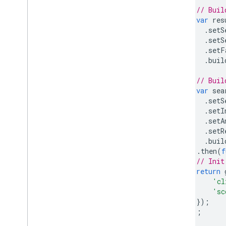
// Buil
var
res
.
setS
.
setS
.
setF
.
buil
// Buil
var
sea
.
setS
.
setI
.
setA
.
setR
.
buil
}).
then
(
f
// Init
return
'cl
'sc
});
});
}