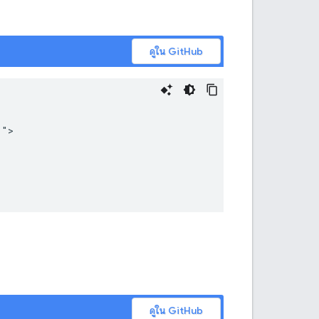
ดูใน GitHub
">

ดูใน GitHub