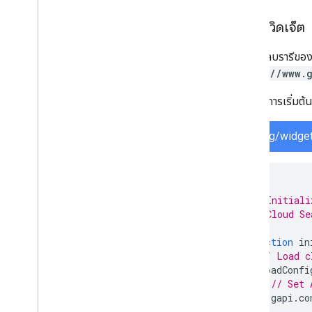
เริ่มต้นวิดเจ็ต
เริ่มต้นไลบรารีขอ
https://www.
ตัวอย่างการเริ่มต้
serving/widget
/**
 * Initiali
 * Cloud Se
 */
function
in
// Load c
loadConfi
// Set 
gapi
.
co