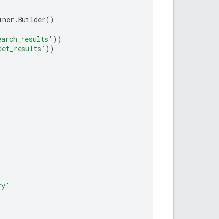
iner
.
Builder
()
earch_results'
))
cet_results'
))
ry'