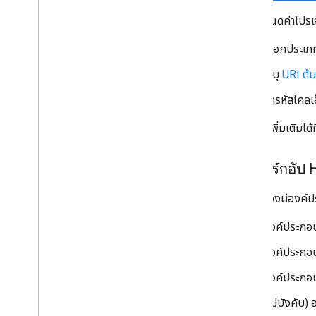
เมื่อกำหนดค่าโปรเจ็
เลือกประเภ
ระบุ
URI ต้
จดรหัสไคลเอ็
ดูข้อมูลเพิ่มเติมได้ท
เพิ่มมาร์กอัป
วิดเจ็ตต้องมีองค์
องค์ประก
องค์ประกอบ
องค์ประกอ
(ไม่บังคับ