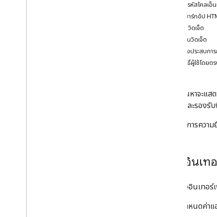
สร้างรหัสไคลเอ็
สร้างอินเทอร์เฟซที่กําหนดเองโดยใช้ API
เพิ่มมาร์กอัป H
การค้นหา
โหลดวิดเจ็ต
สร้างอินเทอร์เฟซการค้นหาด้วยวิดเจ็ตการ
ค้นหา
เริ่มต้นวิดเจ็ต
เพิ่มประสิทธิภาพประสบการณ์การค้นหา
ปรับแต่งประสบการณ์
การตรวจสอบและความปลอดภัย
ให้สิทธิ์ผู้ใช้โดยต
ปัญหาที่ทราบ
ตัวอย่าง
วิดเจ็ตค้นหาจะแส
ใช้งาน และรองรับฟ
หากต้องการความยืด
สร้างอินเท
การสร้างอินเทอร์
กำหนดค่าแ