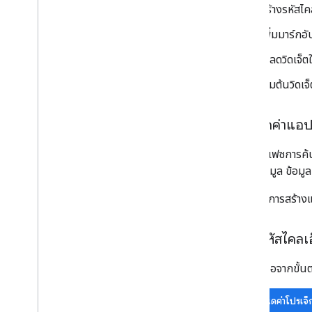
สร้างรหัสไ
เพิ่มมาร์ก
โหลดวิดเจ็ต
เริ่มต้นวิดเจ
กำหนดค่าแอป
อินเทอร์เฟซการค้
แหล่งข้อมูล ข้อม
หากต้องการสร้าง
สร้างรหัสไคลเ
นอกเหนือจากขั้
กำหนดค่าโปรเจ็