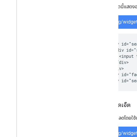
ข้อมูลโค้ดนี้แสดง
serving/widget
<div id="se
  <div id="
    <input 
  </div>

</div>

<div id="fa
<div id="se
โหลดวิดเจ็ต
รวมตัวโหลดโดยใช
serving/widget