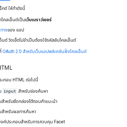
กต์ ให้ทำดังนี้
ทไคลเอ็นต์เป็น
เว็บเบราว์เซอร์
นทาง
ของ แอป
นต์ วิดเจ็ตไม่จำเป็นต้องใช้รหัสลับไคลเอ็นต์
ี่
OAuth 2.0 สำหรับเว็บแอปพลิเคชันฝั่งไคลเอ็นต์
 HTML
ประกอบ HTML ต่อไปนี้
อบ
input
สำหรับช่องค้นหา
สำหรับยึดกล่องโต้ตอบคำแนะนำ
บสำหรับผลการค้นหา
) องค์ประกอบสำหรับการควบคุม Facet