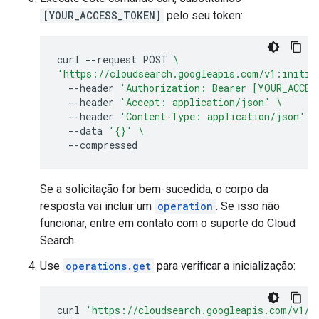
[YOUR_ACCESS_TOKEN]
pelo seu token:
curl
--request
POST
\
'https://cloudsearch.googleapis.com/v1:initia
--header
'Authorization: Bearer [YOUR_ACCES
--header
'Accept: application/json'
\
--header
'Content-Type: application/json'
\
--data
'{}'
\
Se a solicitação for bem-sucedida, o corpo da
resposta vai incluir um
operation
. Se isso não
funcionar, entre em contato com o suporte do Cloud
Search.
Use
operations.get
para verificar a inicialização:
curl
'https://cloudsearch.googleapis.com/v1/o