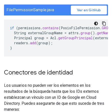
FilePermissionSample.java
Ver en GitHub
if
(
permissions
.
contains
(
PosixFilePermission
.
GROU
String
externalGroupName
=
attrs
.
group
().
getName
Principal
group
=
Acl
.
getGroupPrincipal
(
external
readers
.
add
(
group
);
}
Conectores de identidad
Los usuarios no pueden ver los elementos en los
resultados de la búsqueda hasta que los IDs externos
establezcan un vínculo con un ID de Google en Cloud
Directory. Puedes asegurarte de que esto suceda de tres
maneras: