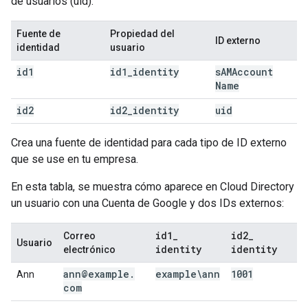
de usuarios (uid).
Fuente de
Propiedad del
ID externo
identidad
usuario
id1
id1
_
identity
s
AMAccount
Name
id2
id2
_
identity
uid
Crea una fuente de identidad para cada tipo de ID externo
que se use en tu empresa.
En esta tabla, se muestra cómo aparece en Cloud Directory
un usuario con una Cuenta de Google y dos IDs externos:
id1
_
id2
_
Correo
Usuario
identity
identity
electrónico
ann@example
.
example\ann
1001
Ann
com