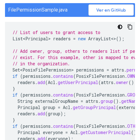
FilePermissionSample.java
Ver en GitHub
// List of users to grant access to
List<Principal>
readers
=
new
ArrayList
<>
();
// Add owner, group, others to readers list if per
// exist. For this example, other is mapped to eve
// in the organization.
Set<PosixFilePermission>
permissions
=
attrs
.
permi
if
(
permissions
.
contains
(
PosixFilePermission
.
OWNER
readers
.
add
(
Acl
.
getUserPrincipal
(
attrs
.
owner
().
g
}
if
(
permissions
.
contains
(
PosixFilePermission
.
GROU
String
externalGroupName
=
attrs
.
group
().
getName
Principal
group
=
Acl
.
getGroupPrincipal
(
external
readers
.
add
(
group
);
}
if
(
permissions
.
contains
(
PosixFilePermission
.
OTHER
Principal
everyone
=
Acl
.
getCustomerPrincipal
();
readers
.
add
(
everyone
);