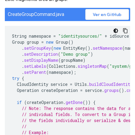
CreateGroupCommand.java
Ver en GitHub
String
namespace
=
"identitysources/"
+
idSource
;
Group
group
=
new
Group
()
.
setGroupKey
(
new
EntityKey
().
setNamespace
(
name
.
setDescription
(
"Demo group"
)
.
setDisplayName
(
groupName
)
.
setLabels
(
Collections
.
singletonMap
(
"system/gr
.
setParent
(
namespace
);
try
{
CloudIdentity
service
=
Utils
.
buildCloudIdentityS
Operation
createOperation
=
service
.
groups
().
cre
if
(
createOperation
.
getDone
())
{
// Note: The response contains the data for a 
// individual fields. To convert to a Group in
// the fields individually or serialize & dese
//
// Example: