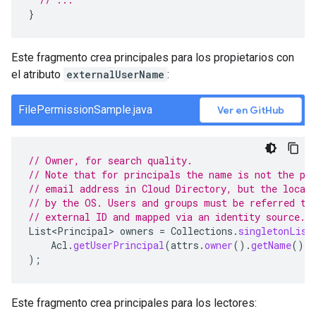
}
Este fragmento crea principales para los propietarios con
el atributo
externalUserName
:
FilePermissionSample.java
Ver en GitHub
// Owner, for search quality.
// Note that for principals the name is not the pr
// email address in Cloud Directory, but the local
// by the OS. Users and groups must be referred to
// external ID and mapped via an identity source.
List<Principal>
owners
=
Collections
.
singletonList
Acl
.
getUserPrincipal
(
attrs
.
owner
().
getName
(),
);
Este fragmento crea principales para los lectores: