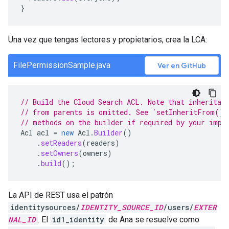
}
Una vez que tengas lectores y propietarios, crea la LCA:
FilePermissionSample.java
Ver en GitHub
// Build the Cloud Search ACL. Note that inheritan
// from parents is omitted. See `setInheritFrom()`
// methods on the builder if required by your impl
Acl
acl
=
new
Acl
.
Builder
()
.
setReaders
(
readers
)
.
setOwners
(
owners
)
.
build
();
La API de REST usa el patrón
identitysources/
IDENTITY_SOURCE_ID
/users/
EXTER
NAL_ID
. El
id1_identity
de Ana se resuelve como