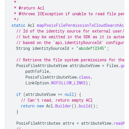
 *
 * @return Acl
 * @throws IOException if unable to read file perm
 */
static
Acl
mapPosixFilePermissionToCloudSearchAcl
(
// Id of the identity source for external user/gr
// but may be omitted in the SDK as it is automa
// based on the `api.identitySourceId` configura
String
identitySourceId
=
"abcdef12345"
;
// Retrieve the file system permissions for the 
PosixFileAttributeView
attributeView
=
Files
.
get
pathToFile
,
PosixFileAttributeView
.
class
,
LinkOption
.
NOFOLLOW_LINKS
);
if
(
attributeView
==
null
)
{
// Can't read, return empty ACl
return
new
Acl
.
Builder
().
build
();
}
PosixFileAttributes
attrs
=
attributeView
.
readAt
// ...