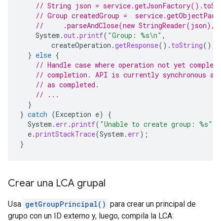
// String json = service.getJsonFactory().toSt
// Group createdGroup =  service.getObjectPars
//     .parseAndClose(new StringReader(json), 
System
.
out
.
printf
(
"Group: %s\n"
,
createOperation
.
getResponse
().
toString
());
}
else
{
// Handle case where operation not yet complet
// completion. API is currently synchronous an
// as completed.
// ...
}
}
catch
(
Exception
e
)
{
System
.
err
.
printf
(
"Unable to create group: %s"
,
e
.
printStackTrace
(
System
.
err
);
}
Crear una LCA grupal
Usa
getGroupPrincipal()
para crear un principal de
grupo con un ID externo y, luego, compila la LCA: