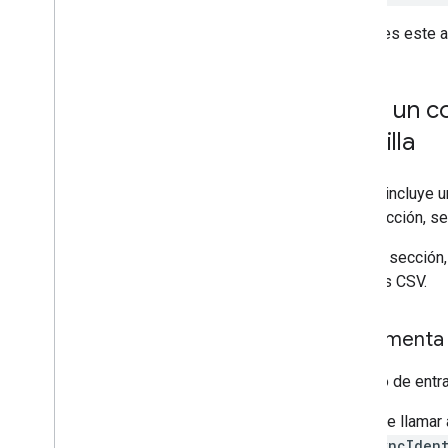
Si omites este a
Crea un co
plantilla
El SDK incluye u
esta sección, se
En esta sección,
archivos CSV.
Implementa 
El punto de ent
Antes de llamar
FullSyncIden