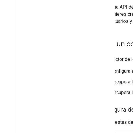
Una API de
quieres cr
usuarios y
Crea un co
Un conector de i
Configura e
Recupera l
Recupera l
Configura d
Incluye estas de