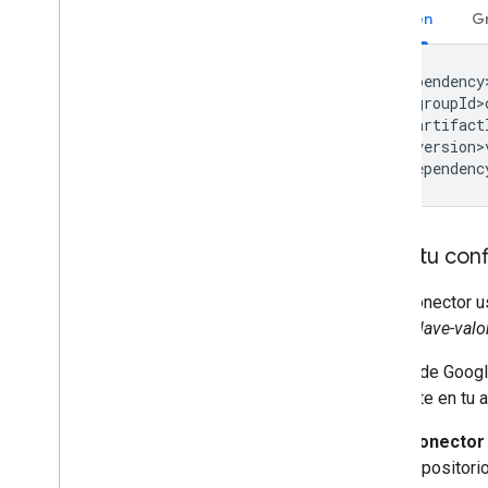
Maven
G
<dependency>
  <groupId>
  <artifact
  <version>
Crea tu conf
Cada conector us
pares
clave-valo
El SDK de Googl
siguiente en tu 
Conector 
repositori