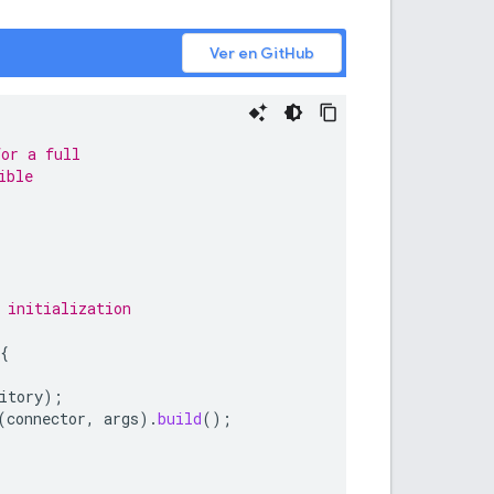
Ver en GitHub
for a full
ible
 initialization
{
itory
);
(
connector
,
args
).
build
();