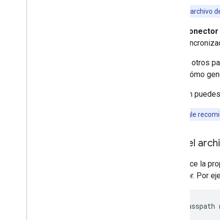
Nota:
Si tu archivo 
Conector 
sincroniza
Declara otros p
sobre cómo gene
También puedes d
Nota:
Google recomi
Pasa el arch
Establece la pr
conector. Por ej
java
-classpath