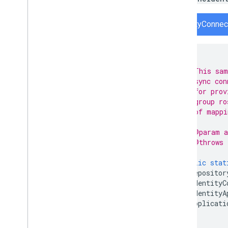
IdentityConnec
/**
 * This sam
 * sync con
 * for prov
 * group ro
 * of mappi
 *
 * @param a
 * @throws 
 */
public
stat
Repositor
IdentityC
IdentityA
applicati
}