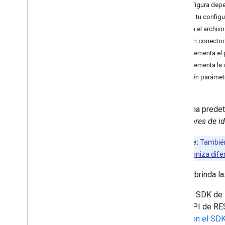
Temas adicionales del conector
Configura dep
Crea interfaces de búsqueda
Crea tu config
Optimizar la experiencia de búsqueda
Pasa el archivo
Supervisión y seguridad
Crea un conector
Errores conocidos
Implementa el 
Ejemplos
Implementa la 
Obtén parámet
De forma predet
conectores de i
Importante:
También 
consulta
Sincroniza dife
Google brinda la
El SDK de 
API de RES
con el SDK