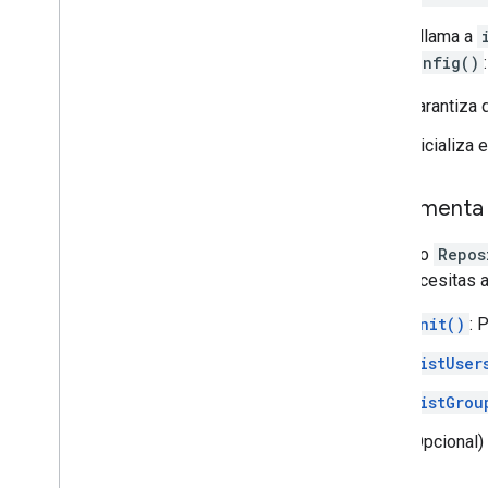
El SDK llama a
initConfig()
:
Garantiza
Inicializa 
Implementa l
El objeto
Repos
solo necesitas 
init()
: 
listUser
listGrou
(Opcional)