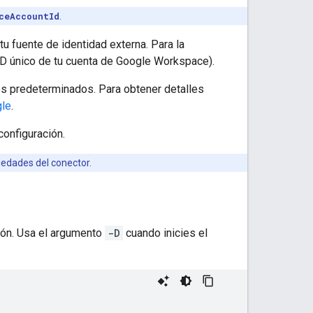
ceAccountId
.
 tu fuente de identidad externa. Para la
ID único de tu cuenta de Google Workspace).
es predeterminados. Para obtener detalles
gle
.
configuración.
iedades del conector.
ión. Usa el argumento
-D
cuando inicies el