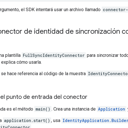
rgumento, el SDK intentará usar un archivo llamado
connector-
nector de identidad de sincronización c
na plantilla
FullSyncIdentityConnector
para sincronizar todo
 explica cómo usarla.
 se hace referencia al código de la muestra
IdentityConnecto
el punto de entrada del conector
rada es el método
main()
. Crea una instancia de
Application
 a
application.start()
, usa
IdentityApplication.Builde
tityConnector
.