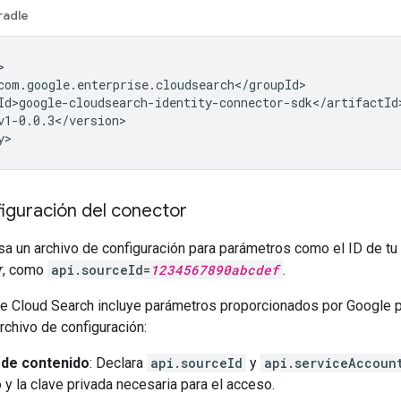
radle


com.google.enterprise.cloudsearch</groupId>

Id>google-cloudsearch-identity-connector-sdk</artifactId>
v1-0.0.3</version>

iguración del conector
a un archivo de configuración para parámetros como el ID de tu
r
, como
api.sourceId=
1234567890abcdef
.
e Cloud Search incluye parámetros proporcionados por Google p
archivo de configuración:
de contenido
: Declara
api.sourceId
y
api.serviceAccoun
o y la clave privada necesaria para el acceso.