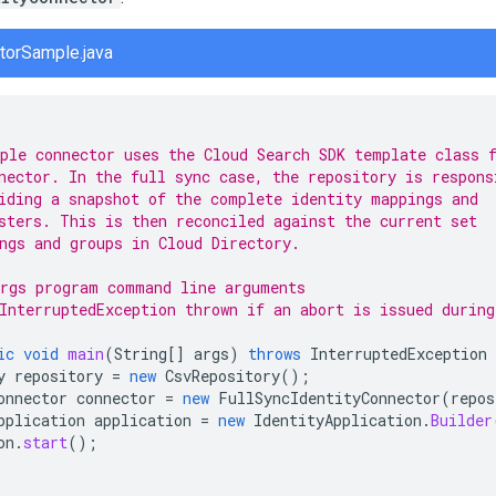
torSample.java
ple connector uses the Cloud Search SDK template class 
nector. In the full sync case, the repository is respons
iding a snapshot of the complete identity mappings and
sters. This is then reconciled against the current set
ngs and groups in Cloud Directory.
rgs program command line arguments
InterruptedException thrown if an abort is issued during
ic
void
main
(
String
[]
args
)
throws
InterruptedException
y
repository
=
new
CsvRepository
();
onnector
connector
=
new
FullSyncIdentityConnector
(
repos
pplication
application
=
new
IdentityApplication
.
Builder
on
.
start
();