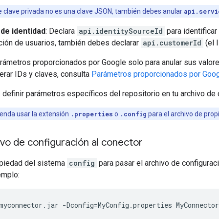
de clave privada no es una clave JSON, también debes anular
api.servi
de identidad
: Declara
api.identitySourceId
para identificar
ción de usuarios, también debes declarar
api.customerId
(el 
arámetros proporcionados por Google solo para anular sus valor
rar IDs y claves, consulta
Parámetros proporcionados por Goo
efinir parámetros específicos del repositorio en tu archivo de 
enda usar la extensión
.properties
o
.config
para el archivo de prop
ivo de configuración al conector
opiedad del sistema
config
para pasar el archivo de configurac
emplo:
myconnector.jar
-Dconfig
=
MyConfig.properties