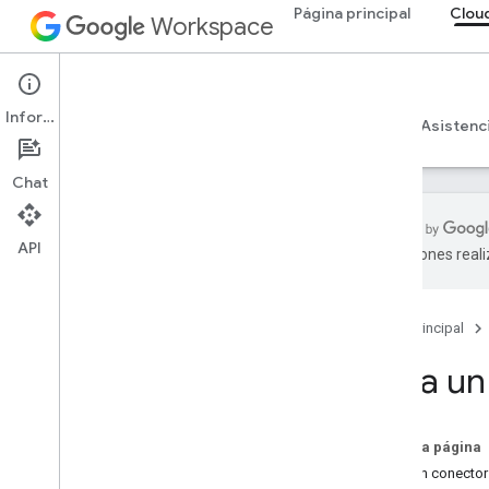
Página principal
Clou
Workspace
Cloud Search
Información
Descripción general
Guías
Referencia
Asistenc
Chat
API
traducciones real
Introducción a Google Cloud Search
Comenzar
Página principal
Crea y registra un esquema
Crear conectores
Crea un
Descripción general
Crea un conector de contenido
Crea un conector de identidad
En esta página
Implementa conectores
Crea un conector