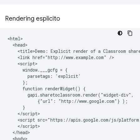
Rendering esplicito
<html>

  <head>

    <title>Demo: Explicit render of a Classroom share
    <link href="http://www.example.com" />

    <script>

      window.___gcfg = {

        parsetags: 'explicit'

      };

      function renderWidget() {

        gapi.sharetoclassroom.render("widget-div",

            {"url": "http://www.google.com"} );

      }

    </script>

    <script src="https://apis.google.com/js/platform.
    </script>

  </head>

  <body>
