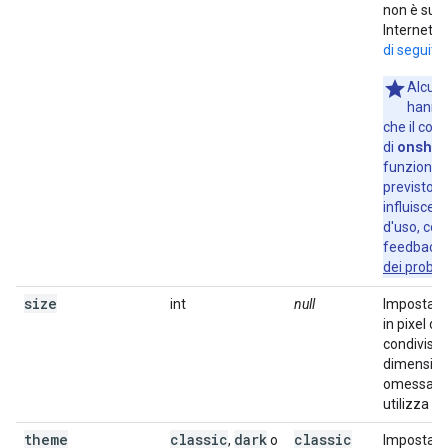
non è sup
Internet E
di seguito
)
Alcuni
hanno
che il co
onshar
di
funziona
previsto. 
influisce s
d'uso, cond
feedback 
dei proble
size
int
null
Imposta l
in pixel de
condivisio
dimension
omessa, il
utilizza 32
theme
classic
dark
classic
,
o
Imposta l'