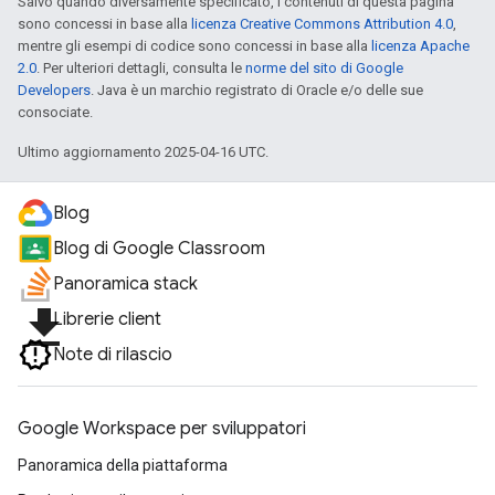
Salvo quando diversamente specificato, i contenuti di questa pagina
sono concessi in base alla
licenza Creative Commons Attribution 4.0
,
mentre gli esempi di codice sono concessi in base alla
licenza Apache
2.0
. Per ulteriori dettagli, consulta le
norme del sito di Google
Developers
. Java è un marchio registrato di Oracle e/o delle sue
consociate.
Ultimo aggiornamento 2025-04-16 UTC.
Blog
Blog di Google Classroom
Panoramica stack
file_download
Librerie client
Note di rilascio
Google Workspace per sviluppatori
Panoramica della piattaforma