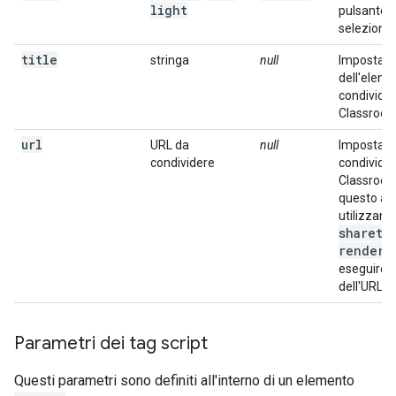
light
pulsante p
selezionat
title
stringa
null
Imposta il 
dell'elem
condivide
Classroom
url
URL da
null
Imposta l
condividere
condivider
Classroom
questo att
utilizzan
shareto
render
, 
eseguire l
dell'URL.
Parametri dei tag script
Questi parametri sono definiti all'interno di un elemento