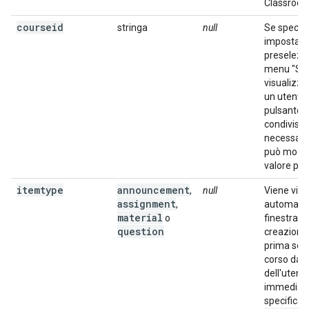
Classroom
courseid
stringa
null
Se specifi
imposta l'
preselezio
menu "Sce
visualizz
un utente f
pulsante d
condivisio
necessario
può modif
valore pre
itemtype
announcement
,
null
Viene visu
assignment
,
automatic
material
o
finestra di
question
creazione
prima sele
corso da p
dell'utent
immediat
specifica