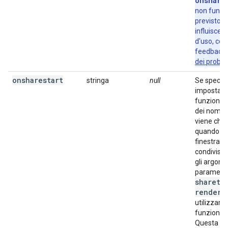
onshare
non funz
previsto. 
influisce s
d'uso, cond
feedback 
dei proble
onsharestart
stringa
null
Se specifi
imposta il
funzione n
dei nomi g
viene chi
quando si 
finestra di
condivisio
gli argome
parametri
shareto
render
, 
utilizzare
funzione 
Questa fu