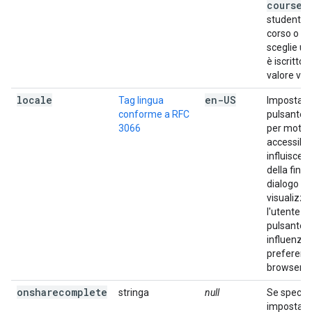
coursei
studente s
corso o u
sceglie un
è iscritto,
valore vie
locale
en-US
Tag lingua
Imposta la
conforme a RFC
pulsante
3066
per motivi
accessibili
influisce s
della fines
dialogo di
visualizz
l'utente fa
pulsante: 
influenzat
preferenz
browser de
onsharecomplete
stringa
null
Se specifi
imposta il