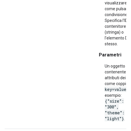
visualizzare
come pulsante
condivisione.
Specifica l'ID d
contenitore
(stringa) o
l'elemento D
stesso.
Parametri
Un oggetto
contenente gli
attributi dei t
come coppie
key=value
. 
esempio:
{"size":
"300",
"theme":
"light"}
.