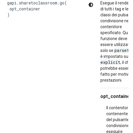
gapi.sharetoclassroom.go(

Esegue il renderi
 opt_container

di tutti i tag e le
)
classi dei pulsanti
condivisione nel
contenitore
specificato. Ques
funzione deve
essere utilizzata
parseta
solo se
è impostato su
explicit
, il che
potrebbe essere
fatto per motivi d
prestazioni.
opt_container
Il contenitore
contenente i 
del pulsante d
condivisione 
eseguire.