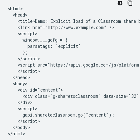
<html>

  <head>

    <title>Demo: Explicit load of a Classroom share b
    <link href="http://www.example.com" />

    <script>

      window.___gcfg = {

        parsetags: 'explicit'

      };

    </script>

    <script src="https://apis.google.com/js/platform.
    </script>

  </head>

  <body>

    <div id="content">

      <div class="g-sharetoclassroom" data-size="32" 
    </div>

    <script>

      gapi.sharetoclassroom.go("content");

    </script>

  </body>
