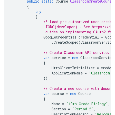
public
static
Course
ClassroomCreateCourse
{
try
{
/* Load pre-authorized user creden
                 TODO(developer) - See https://dev
                 guides on implementing OAuth2 for
GoogleCredential
credential
=
Goog
.
CreateScoped
(
ClassroomService
// Create Classroom API service.
var
service
=
new
ClassroomService
{
HttpClientInitializer
=
creden
ApplicationName
=
"Classroom A
});
// Create a new course with descri
var
course
=
new
Course
{
Name
=
"10th Grade Biology"
,
Section
=
"Period 2"
,
DescriptionHeading
=
"Welcome 