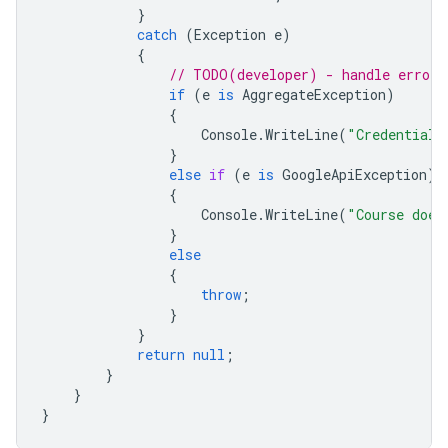
}
catch
(
Exception
e
)
{
// TODO(developer) - handle error 
if
(
e
is
AggregateException
)
{
Console
.
WriteLine
(
"Credential 
}
else
if
(
e
is
GoogleApiException
)
{
Console
.
WriteLine
(
"Course does
}
else
{
throw
;
}
}
return
null
;
}
}
}