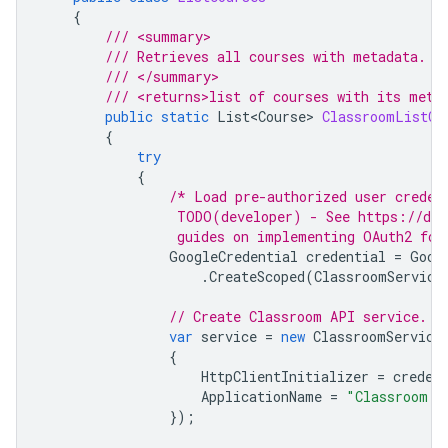
{
/// <summary>
/// Retrieves all courses with metadata.
/// </summary>
/// <returns>list of courses with its meta
public
static
List<Course>
ClassroomListCo
{
try
{
/* Load pre-authorized user creden
                 TODO(developer) - See https://dev
                 guides on implementing OAuth2 for
GoogleCredential
credential
=
Goog
.
CreateScoped
(
ClassroomService
// Create Classroom API service.
var
service
=
new
ClassroomService
{
HttpClientInitializer
=
creden
ApplicationName
=
"Classroom S
});