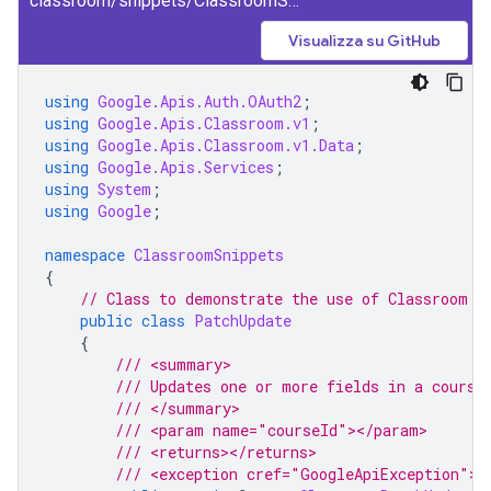
classroom/snippets/ClassroomSnippets/PatchCourse.cs
Visualizza su GitHub
using
Google.Apis.Auth.OAuth2
;
using
Google.Apis.Classroom.v1
;
using
Google.Apis.Classroom.v1.Data
;
using
Google.Apis.Services
;
using
System
;
using
Google
;
namespace
ClassroomSnippets
{
// Class to demonstrate the use of Classroom P
public
class
PatchUpdate
{
/// <summary>
/// Updates one or more fields in a course
/// </summary>
/// <param name="courseId"></param>
/// <returns></returns>
/// <exception cref="GoogleApiException"><