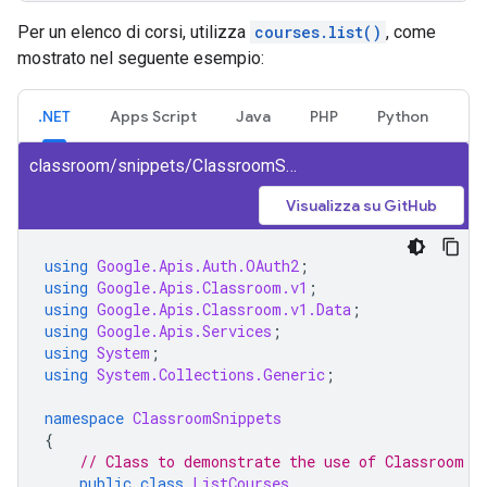
Per un elenco di corsi, utilizza
courses.list()
, come
mostrato nel seguente esempio:
.NET
Apps Script
Java
PHP
Python
classroom/snippets/ClassroomSnippets/ListCourses.cs
Visualizza su GitHub
using
Google.Apis.Auth.OAuth2
;
using
Google.Apis.Classroom.v1
;
using
Google.Apis.Classroom.v1.Data
;
using
Google.Apis.Services
;
using
System
;
using
System.Collections.Generic
;
namespace
ClassroomSnippets
{
// Class to demonstrate the use of Classroom L
public
class
ListCourses