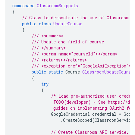
namespace
ClassroomSnippets
{
// Class to demonstrate the use of Classroom U
public
class
UpdateCourse
{
/// <summary>
/// Update one field of course 
/// </summary>
/// <param name="courseId"></param>
/// <returns></returns>
/// <exception cref="GoogleApiException"><
public
static
Course
ClassroomUpdateCourse
{
try
{
/* Load pre-authorized user creden
                 TODO(developer) - See https://dev
                 guides on implementing OAuth2 for
GoogleCredential
credential
=
Goog
.
CreateScoped
(
ClassroomService
// Create Classroom API service.