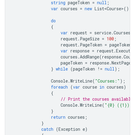
string
pageToken
=
null
;
var
courses
=
new
List<Course>
();
do
{
var
request
=
service
.
Courses
.
request
.
PageSize
=
100
;
request
.
PageToken
=
pageToken
;
var
response
=
request
.
Execute
courses
.
AddRange
(
response
.
Cour
pageToken
=
response
.
NextPageT
}
while
(
pageToken
!=
null
);
Console
.
WriteLine
(
"Courses:"
);
foreach
(
var
course
in
courses
)
{
// Print the courses available
Console
.
WriteLine
(
"{0} ({1})"
,
}
return
courses
;
}
catch
(
Exception
e
)