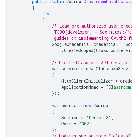
public
static
Course
ClassroomPatchUpdate
(
{
try
{
/* Load pre-authorized user creden
                 TODO(developer) - See https://dev
                 guides on implementing OAuth2 for
GoogleCredential
credential
=
Goog
.
CreateScoped
(
ClassroomService
// Create Classroom API service.
var
service
=
new
ClassroomService
{
HttpClientInitializer
=
creden
ApplicationName
=
"Classroom A
});
var
course
=
new
Course
{
Section
=
"Period 3"
,
Room
=
"302"
};
// Updates one or more fields of c