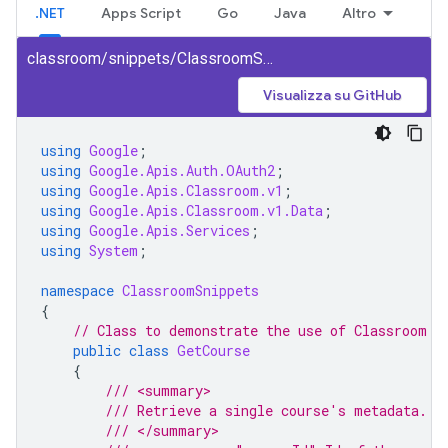
.NET
Apps Script
Go
Java
Altro
classroom/snippets/ClassroomSnippets/GetCourse.cs
Visualizza su GitHub
using
Google
;
using
Google.Apis.Auth.OAuth2
;
using
Google.Apis.Classroom.v1
;
using
Google.Apis.Classroom.v1.Data
;
using
Google.Apis.Services
;
using
System
;
namespace
ClassroomSnippets
{
// Class to demonstrate the use of Classroom G
public
class
GetCourse
{
/// <summary>
/// Retrieve a single course's metadata.
/// </summary>