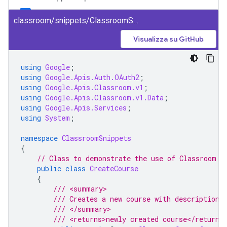
classroom/snippets/ClassroomSnippets/CreateCourse.cs
Visualizza su GitHub
using
Google
;
using
Google.Apis.Auth.OAuth2
;
using
Google.Apis.Classroom.v1
;
using
Google.Apis.Classroom.v1.Data
;
using
Google.Apis.Services
;
using
System
;
namespace
ClassroomSnippets
{
// Class to demonstrate the use of Classroom C
public
class
CreateCourse
{
/// <summary>
/// Creates a new course with description.
/// </summary>
/// <returns>newly created course</returns