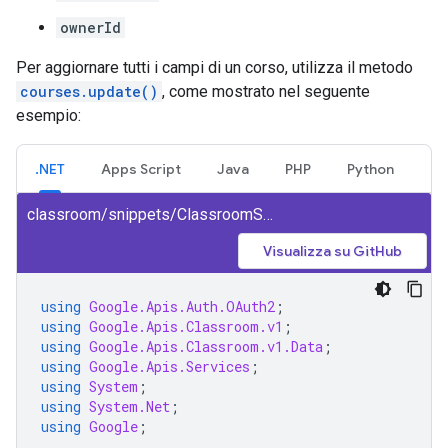
ownerId
Per aggiornare tutti i campi di un corso, utilizza il metodo
courses.update()
, come mostrato nel seguente
esempio:
.NET
Apps Script
Java
PHP
Python
classroom/snippets/ClassroomSnippets/UpdateCourse.cs
Visualizza su GitHub
using
Google.Apis.Auth.OAuth2
;
using
Google.Apis.Classroom.v1
;
using
Google.Apis.Classroom.v1.Data
;
using
Google.Apis.Services
;
using
System
;
using
System.Net
;
using
Google
;