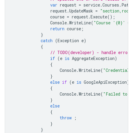
var
request
=
service
.
Courses
.
Patc
request
.
UpdateMask
=
"section,room
course
=
request
.
Execute
();
Console
.
WriteLine
(
"Course '{0}' up
return
course
;
}
catch
(
Exception
e
)
{
// TODO(developer) - handle error 
if
(
e
is
AggregateException
)
{
Console
.
WriteLine
(
"Credential 
}
else
if
(
e
is
GoogleApiException
)
{
Console
.
WriteLine
(
"Failed to u
}
else
{
throw
;
}
}