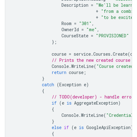
Description
=
"We'll be learni
+
"from a combin
+
"to be excited
Room
=
"301"
,
OwnerId
=
"me"
,
CourseState
=
"PROVISIONED"
};
course
=
service
.
Courses
.
Create
(
co
// Prints the new created course I
Console
.
WriteLine
(
"Course created:
return
course
;
}
catch
(
Exception
e
)
{
// TODO(developer) - handle error 
if
(
e
is
AggregateException
)
{
Console
.
WriteLine
(
"Credential 
}
else
if
(
e
is
GoogleApiException
)
{