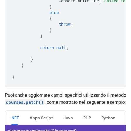
Console
.
WriteLine
(
"Failed to u
}
else
{
throw
;
}
}
return
null
;
}
}
}
Puoi anche aggiornare campi specifici utilizzando il metodo
courses.patch()
, come mostrato nel seguente esempio:
.NET
Apps Script
Java
PHP
Python