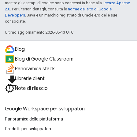
mentre gli esempi di codice sono concessi in base alla
licenza Apache
2.0
. Per ulteriori dettagli, consulta le
norme del sito di Google
Developers
. Java è un marchio registrato di Oracle e/o delle sue
consociate.
Ultimo aggiornamento 2026-05-13 UTC.
Blog
Blog di Google Classroom
Panoramica stack
file_download
Librerie client
Note di rilascio
Google Workspace per sviluppatori
Panoramica della piattaforma
Prodotti per sviluppatori