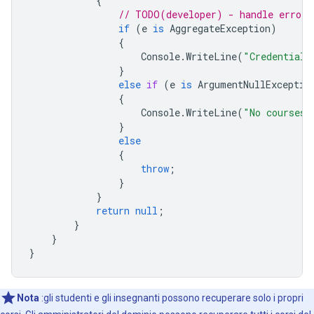
{
// TODO(developer) - handle error 
if
(
e
is
AggregateException
)
{
Console
.
WriteLine
(
"Credential 
}
else
if
(
e
is
ArgumentNullExceptio
{
Console
.
WriteLine
(
"No courses 
}
else
{
throw
;
}
}
return
null
;
}
}
}
Nota
:gli studenti e gli insegnanti possono recuperare solo i propri