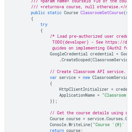
/// <param name="courseId">Id of the cours
/// <returns>a course, null otherwise.</re
public
static
Course
ClassroomGetCourse
(
st
{
try
{
/* Load pre-authorized user creden
                 TODO(developer) - See https://dev
                 guides on implementing OAuth2 for
GoogleCredential
credential
=
Goog
.
CreateScoped
(
ClassroomService
// Create Classroom API service.
var
service
=
new
ClassroomService
{
HttpClientInitializer
=
creden
ApplicationName
=
"Classroom S
});
// Get the course details using co
Course
course
=
service
.
Courses
.
Ge
Console
.
WriteLine
(
"Course '{0}' fo
return
course
;