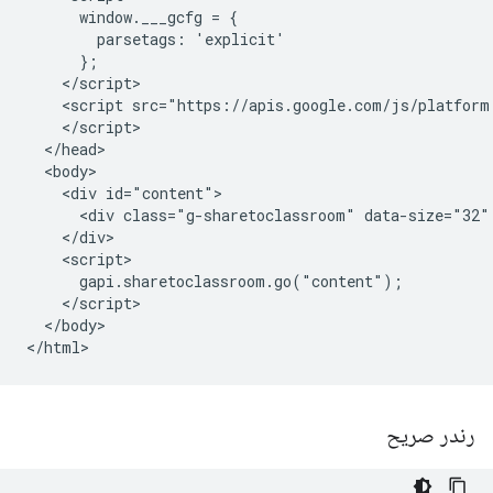
      window.___gcfg = {

        parsetags: 'explicit'

      };

    </script>

    <script src="https://apis.google.com/js/platform.
    </script>

  </head>

  <body>

    <div id="content">

      <div class="g-sharetoclassroom" data-size="32" 
    </div>

    <script>

      gapi.sharetoclassroom.go("content");

    </script>

  </body>

رندر صریح