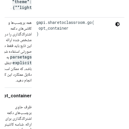
"theme":
"light"}
.
gapi.sharetoclassroom.go(

همه برچسب‌ها و
 opt_container

کلاس‌های دکمه
)
اشتراک‌گذاری را در ظ
مشخص شده ارائه می‌ک
این تابع باید فقط در
صورتی استفاده شود ک
parsetags
به
explicit
تنظیم ش
باشد، که ممکن است به
دلایل عملکرد این کار ر
انجام دهید.
opt_container
ظرف حاوی
برچسب‌های دکمه
اشتراک‌گذاری برای
ارائه. شناسه کانتینر