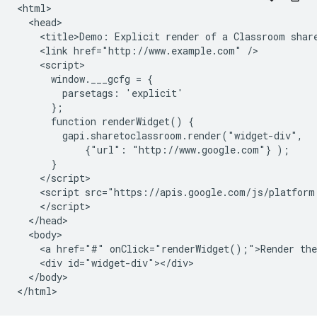
<html>

  <head>

    <title>Demo: Explicit render of a Classroom share
    <link href="http://www.example.com" />

    <script>

      window.___gcfg = {

        parsetags: 'explicit'

      };

      function renderWidget() {

        gapi.sharetoclassroom.render("widget-div",

            {"url": "http://www.google.com"} );

      }

    </script>

    <script src="https://apis.google.com/js/platform.
    </script>

  </head>

  <body>

    <a href="#" onClick="renderWidget();">Render the
    <div id="widget-div"></div>

  </body>
