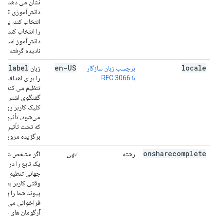
نشان می دهد. اگر
دانش‌آموزی کلاس
انتخاب کند، یا م
را انتخاب کند که 
دانش‌آموز است، ا
نادیده گرفته می‌
ia-label
en-US
locale
برچسب زبان سازگار
زبان
با RFC 3066
را برای اهداف د
تنظیم می کند. ای
گفتگوی اشتراک‌گذ
کلیک کاربر روی 
می‌شود، تأثیری ن
که تحت تأثیر تن
برگزیده مرورگر 
onsharecomplete
رشته
تهی
اگر مشخص شده با
یک تابع را در فضا
جهانی تنظیم می 
وقتی کاربر به اش
پیوند شما را پایا
فراخوانی می شود
آرگومان های خود 