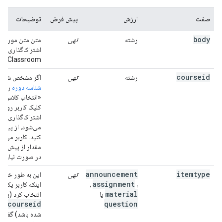
صفت
ارزش
پیش فرض
توضیحات
body
رشته
تهی
متن متن مورد را
اشتراک‌گذاری رو
Classroom تنظیم می‌کند.
courseid
رشته
تهی
اگر مشخص شده ب
شناسه دوره
را در
«انتخاب کلاس» ک
کلیک کاربر روی 
اشتراک‌گذاری نما
می‌شود، از پیش 
کنید. کاربر می تو
مقدار از پیش انت
در صورت نیاز تغی
announcement
itemtype
تهی
این به طور خودک
assignment
،
،
اینکه کاربر یک دو
material
یا
انتخاب کرد (یا بل
courseid
question
نی
شده باشد) گفتگوی