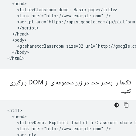
  <head>

    <title>Classroom demo: Basic page</title>

    <link href="http://www.example.com" />

    <script src="https://apis.google.com/js/platform.
    </script>

  </head>

  <body>

    <g:sharetoclassroom size=32 url="http://google.co
  </body>

تگ‌ها را به‌صراحت در زیر مجموعه‌ای از DOM بارگیری
کنید
<html>

  <head>

    <title>Demo: Explicit load of a Classroom share b
    <link href="http://www.example.com" />

    <script>
