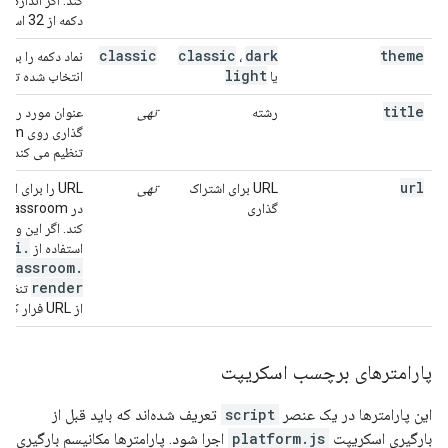
کند. اگر اندازه 
دکمه از 32 استفاده می کند.
classic
classic
dark
theme
،
نماد دکمه را برا
light
یا
انتخاب شده تنظی
title
رشته
تهی
عنوان مورد را بر
گذاری ر
تنظیم می کند.
url
URL برای اشتراک
تهی
URL را برای ا
گذاری
کند. اگر این ویژگی
api
.
استفاده از
classroom
.
render
تنظیم ک
از URL فرار کنید.
پارامترهای برچسب اسکریپت
این پارامترها در یک عنصر
script
تعریف شده‌اند که باید قبل از
بارگیری اسکریپت
platform.js
اجرا شود. پارامترها مکانیسم بارگیری