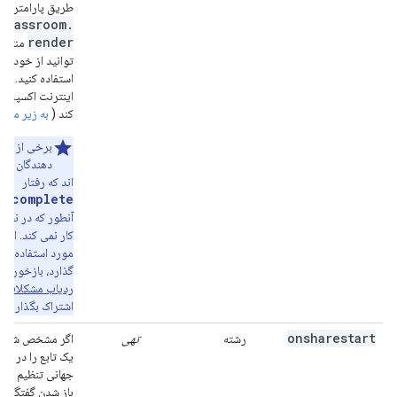
طریق پارامترها ب
classroom
.
render
منتقل 
توانید از خود یک 
استفاده کنید. ای
اینترنت اکسپلورر
کند (
به زیر مراج
برخی از تو
دهندگان گزا
اند که رفتار
recomplete
آنطور که در نظر 
کار نمی کند. اگر 
مورد استفاده شما
گذارد، بازخورد خ
ردیاب مشکلات 
اشتراک بگذارید
onsharestart
رشته
تهی
اگر مشخص شده با
یک تابع را در فضا
جهانی تنظیم می ک
باز شدن گفتگوی 