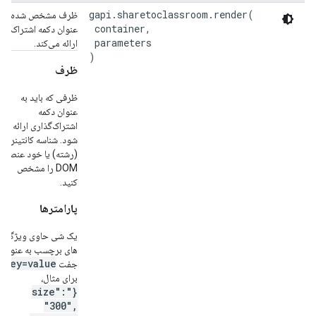
gapi.sharetoclassroom.render(

ظرف مشخص شده را ب
 container,

عنوان دکمه اشتراک‌گذا
 parameters

ارائه می‌کند.
)
ظرف
ظرفی که باید به
عنوان دکمه
اشتراک‌گذاری ارائه
شود. شناسه کانتینر
(رشته) یا خود عنصر
DOM را مشخص
کنید.
پارامترها
یک شی حاوی ویژگی
های برچسب به عنوان
key=value
جفت
.
برای مثال،
{"size":
"300",