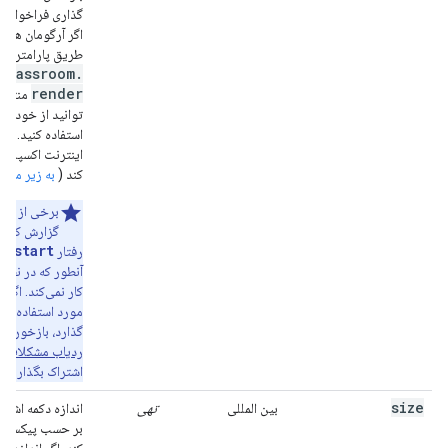
گذاری فراخوانی 
اگر آرگومان های خ
طریق پارامترها ب
classroom
.
render
منتقل 
توانید از خود یک 
استفاده کنید. ای
اینترنت اکسپلورر
کند (
به زیر مراج
برخی از توس
گزارش کرده‌ا
restart
رفتار
آنطور که در نظر 
کار نمی‌کند. اگر 
مورد استفاده شما
گذارد، بازخورد خ
ردیاب مشکلات 
اشتراک بگذارید
size
بین المللی
تهی
اندازه دکمه اشتر
بر حسب پیکسل ت