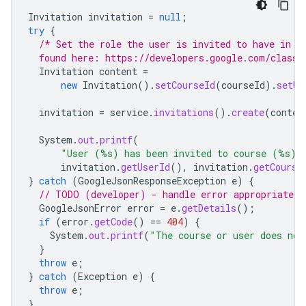
Invitation
invitation
=
null
;
try
{
/* Set the role the user is invited to have in t
  found here: https://developers.google.com/classr
Invitation
content
=
new
Invitation
().
setCourseId
(
courseId
).
setUs
invitation
=
service
.
invitations
().
create
(
conten
System
.
out
.
printf
(
"User (%s) has been invited to course (%s).
invitation
.
getUserId
(),
invitation
.
getCourse
}
catch
(
GoogleJsonResponseException
e
)
{
// TODO (developer) - handle error appropriately
GoogleJsonError
error
=
e
.
getDetails
();
if
(
error
.
getCode
()
==
404
)
{
System
.
out
.
printf
(
"The course or user does not
}
throw
e
;
}
catch
(
Exception
e
)
{
throw
e
;
}