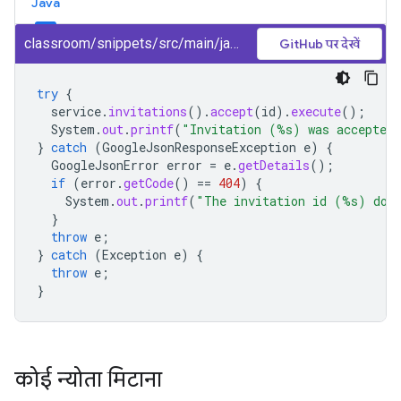
Java
classroom/snippets/src/main/java/AcceptInvitation.java
GitHub पर देखें
try
{
service
.
invitations
().
accept
(
id
).
execute
();
System
.
out
.
printf
(
"Invitation (%s) was accepted
}
catch
(
GoogleJsonResponseException
e
)
{
GoogleJsonError
error
=
e
.
getDetails
();
if
(
error
.
getCode
()
==
404
)
{
System
.
out
.
printf
(
"The invitation id (%s) does
}
throw
e
;
}
catch
(
Exception
e
)
{
throw
e
;
}
कोई न्योता मिटाना