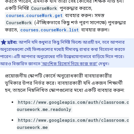
করতে পারেন, এমনকি যদি তারা সেই কোর্সের শিক্ষক নাও হন।
একটি নির্দিষ্ট
CourseWork
পুনরুদ্ধার করতে,
courses.courseWork.get
ব্যবহার করুন। সমস্ত
CourseWork
(ঐচ্ছিকভাবে কিছু শর্ত পূরণ সাপেক্ষে) পুনরুদ্ধার
করতে,
courses.courseWork.list
ব্যবহার করুন।
দ্রষ্টব্য:
আপনি যদি শুধুমাত্র কিছু নির্দিষ্ট ফিল্ডে আগ্রহী হন, তবে আপনার
অনুরোধগুলো সেই ফিল্ডগুলোর মধ্যেই সীমাবদ্ধ রাখার কথা বিবেচনা করতে
পারেন। এটি আপনার অনুরোধের গতি উল্লেখযোগ্যভাবে বাড়িয়ে দিতে পারে।
আরও বিস্তারিত জানতে
‘আংশিক রিসোর্স নিয়ে কাজ করা’
দেখুন।
প্রয়োজনীয় স্কোপটি কোর্সে অনুরোধকারী ব্যবহারকারীর
ভূমিকার উপর নির্ভর করে। ব্যবহারকারী যদি একজন শিক্ষার্থী
হন, তাহলে নিম্নলিখিত স্কোপগুলোর মধ্যে একটি ব্যবহার করুন:
https://www.googleapis.com/auth/classroom.c
oursework.me.readonly
https://www.googleapis.com/auth/classroom.c
oursework.me