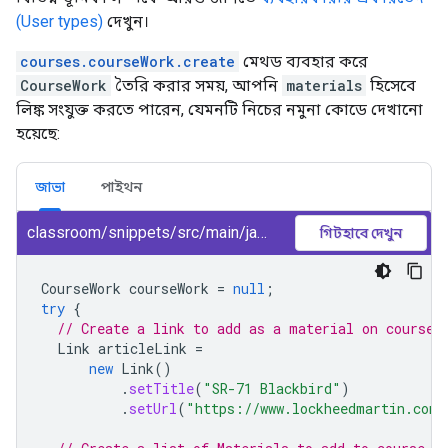
(User types)
দেখুন।
courses.courseWork.create
মেথড ব্যবহার করে
CourseWork
তৈরি করার সময়, আপনি
materials
হিসেবে
লিঙ্ক সংযুক্ত করতে পারেন, যেমনটি নিচের নমুনা কোডে দেখানো
হয়েছে:
জাভা
পাইথন
classroom/snippets/src/main/java/CreateCourseWork.java
গিটহাবে দেখুন
CourseWork
courseWork
=
null
;
try
{
// Create a link to add as a material on course 
Link
articleLink
=
new
Link
()
.
setTitle
(
"SR-71 Blackbird"
)
.
setUrl
(
"https://www.lockheedmartin.com/