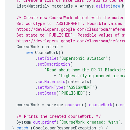
// Create a list of Materials to add to course w
List<Material>
materials
=
Arrays
.
asList
(
new
Mat
/* Create new CourseWork object with the materia
  Set workType to `ASSIGNMENT`. Possible values of
  https://developers.google.com/classroom/referenc
  Set state to `PUBLISHED`. Possible values of sta
  https://developers.google.com/classroom/referenc
CourseWork
content
=
new
CourseWork
()
.
setTitle
(
"Supersonic aviation"
)
.
setDescription
(
"Read about how the SR-71 Blackbird,
+
"highest-flying manned aircraf
.
setMaterials
(
materials
)
.
setWorkType
(
"ASSIGNMENT"
)
.
setState
(
"PUBLISHED"
);
courseWork
=
service
.
courses
().
courseWork
().
crea
/* Prints the created courseWork. */
System
.
out
.
printf
(
"CourseWork created: %s\n"
,
co
}
catch
(
GoogleJsonResponseException
e
)
{