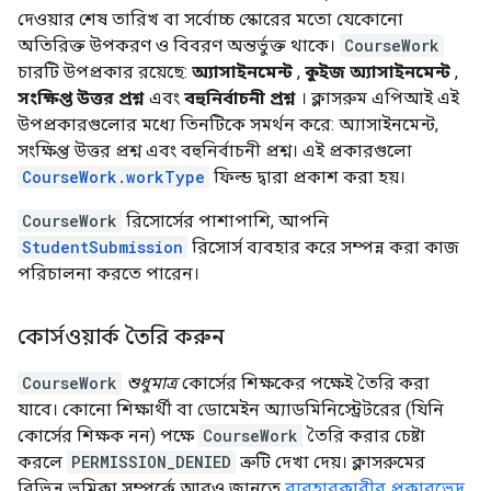
দেওয়ার শেষ তারিখ বা সর্বোচ্চ স্কোরের মতো যেকোনো
অতিরিক্ত উপকরণ ও বিবরণ অন্তর্ভুক্ত থাকে।
CourseWork
চারটি উপপ্রকার রয়েছে:
অ্যাসাইনমেন্ট
,
কুইজ অ্যাসাইনমেন্ট
,
সংক্ষিপ্ত উত্তর প্রশ্ন
এবং
বহুনির্বাচনী প্রশ্ন
। ক্লাসরুম এপিআই এই
উপপ্রকারগুলোর মধ্যে তিনটিকে সমর্থন করে: অ্যাসাইনমেন্ট,
সংক্ষিপ্ত উত্তর প্রশ্ন এবং বহুনির্বাচনী প্রশ্ন। এই প্রকারগুলো
CourseWork.workType
ফিল্ড দ্বারা প্রকাশ করা হয়।
CourseWork
রিসোর্সের পাশাপাশি, আপনি
StudentSubmission
রিসোর্স ব্যবহার করে সম্পন্ন করা কাজ
পরিচালনা করতে পারেন।
কোর্সওয়ার্ক তৈরি করুন
CourseWork
শুধুমাত্র
কোর্সের শিক্ষকের পক্ষেই তৈরি করা
যাবে। কোনো শিক্ষার্থী বা ডোমেইন অ্যাডমিনিস্ট্রেটরের (যিনি
কোর্সের শিক্ষক নন) পক্ষে
CourseWork
তৈরি করার চেষ্টা
করলে
PERMISSION_DENIED
ত্রুটি দেখা দেয়। ক্লাসরুমের
বিভিন্ন ভূমিকা সম্পর্কে আরও জানতে
ব্যবহারকারীর প্রকারভেদ