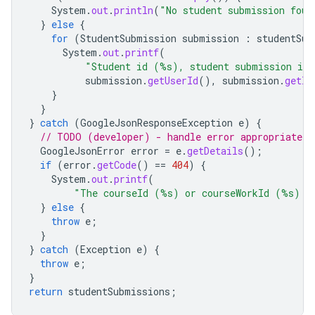
System
.
out
.
println
(
"No student submission foun
}
else
{
for
(
StudentSubmission
submission
:
studentSub
System
.
out
.
printf
(
"Student id (%s), student submission id
submission
.
getUserId
(),
submission
.
getId
}
}
}
catch
(
GoogleJsonResponseException
e
)
{
// TODO (developer) - handle error appropriately
GoogleJsonError
error
=
e
.
getDetails
();
if
(
error
.
getCode
()
==
404
)
{
System
.
out
.
printf
(
"The courseId (%s) or courseWorkId (%s) d
}
else
{
throw
e
;
}
}
catch
(
Exception
e
)
{
throw
e
;
}
return
studentSubmissions
;