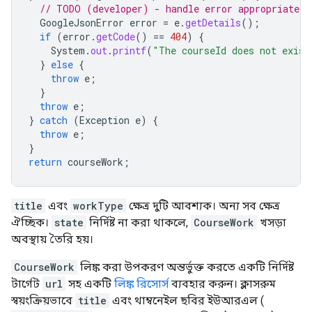
// TODO (developer) - handle error appropriately
GoogleJsonError
error
=
e
.
getDetails
();
if
(
error
.
getCode
()
==
404
)
{
System
.
out
.
printf
(
"The courseId does not exist
}
else
{
throw
e
;
}
throw
e
;
}
catch
(
Exception
e
)
{
throw
e
;
}
return
courseWork
;
title
এবং
workType
ক্ষেত্র দুটি আবশ্যক। অন্য সব ক্ষেত্র
ঐচ্ছিক।
state
নির্দিষ্ট না করা থাকলে,
CourseWork
খসড়া
অবস্থায় তৈরি হয়।
CourseWork
লিঙ্ক করা উপকরণ অন্তর্ভুক্ত করতে একটি নির্দিষ্ট
টার্গেট
url
সহ একটি
লিঙ্ক রিসোর্স
ব্যবহার করুন। ক্লাসরুম
স্বয়ংক্রিয়ভাবে
title
এবং থাম্বনেইল ছবির ইউআরএল (