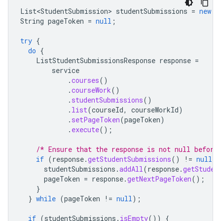
List<StudentSubmission>
studentSubmissions
=
new
A
String
pageToken
=
null
;
try
{
do
{
ListStudentSubmissionsResponse
response
=
service
.
courses
()
.
courseWork
()
.
studentSubmissions
()
.
list
(
courseId
,
courseWorkId
)
.
setPageToken
(
pageToken
)
.
execute
();
/* Ensure that the response is not null before
if
(
response
.
getStudentSubmissions
()
!=
null
)
studentSubmissions
.
addAll
(
response
.
getStuden
pageToken
=
response
.
getNextPageToken
();
}
}
while
(
pageToken
!=
null
);
if
(
studentSubmissions
.
isEmpty
())
{