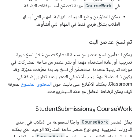
في
CourseWork
مهمة تتضمّن أحد مرفقات الإضافة.
يمكن للمطوّرين وضع الدرجات النهائية للمهام التي أرسلها
الطلاب بشكل فردي فقط في المهام التي أنشأوها.
تم نسخ عناصر البث
يمكن للمعلّمين نسخ عنصر من ساحة المشاركات من خلال نسخ دورة
تدريبية أو إعادة استخدام مهمة أو نشر عنصر من ساحة المشاركات في
دورات تدريبية متعددة. ستتضمّن أي نسخ جديدة معرّفات مميّزة، وقد
يكون ذلك عاملاً مهمًا يجب أخذه في الاعتبار عند تطوير إضافة في
Classroom. يمكنك الاطّلاع على دليلنا حول
المحتوى المنسوخ
لمعرفة
كيف يمكن لإضافة التعامل مع هذه السيناريوهات.
Work وStudent
Course
Submissions
يمثّل العنصر
CourseWork
واجبًا لمجموعة من الطلاب في إحدى
الدورات التدريبية. وهو نوع عنصر ساحة المشاركة الوحيد الذي يمكنه
قبول تسليمات الطلاب. يحتوي المرجع
CourseWork
على تفاصيل