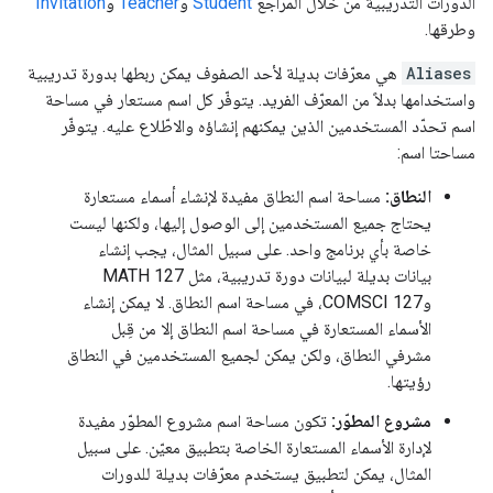
الدورات التدريبية من خلال المراجع
Student
و
Teacher
و
Invitation
وطرقها.
Aliases
هي معرّفات بديلة لأحد الصفوف يمكن ربطها بدورة تدريبية
واستخدامها بدلاً من المعرّف الفريد. يتوفّر كل اسم مستعار في مساحة
اسم تحدّد المستخدمين الذين يمكنهم إنشاؤه والاطّلاع عليه. يتوفّر
مساحتا اسم:
النطاق:
مساحة اسم النطاق مفيدة لإنشاء أسماء مستعارة
يحتاج جميع المستخدمين إلى الوصول إليها، ولكنها ليست
خاصة بأي برنامج واحد. على سبيل المثال، يجب إنشاء
بيانات بديلة لبيانات دورة تدريبية، مثل MATH 127
وCOMSCI 127، في مساحة اسم النطاق. لا يمكن إنشاء
الأسماء المستعارة في مساحة اسم النطاق إلا من قِبل
مشرفي النطاق، ولكن يمكن لجميع المستخدمين في النطاق
رؤيتها.
مشروع المطوّر:
تكون مساحة اسم مشروع المطوّر مفيدة
لإدارة الأسماء المستعارة الخاصة بتطبيق معيّن. على سبيل
المثال، يمكن لتطبيق يستخدم معرّفات بديلة للدورات