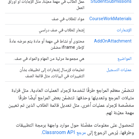
StudentSubmissions
عمل الطالب في مهمة معيّنة، مثل الإجابات أو أوراق
العمل
CourseWorkMaterials
مواد للطلاب في صف
الإشعارات
إشعار للطلاب في صف دراسي
AddOnAttachment
محتوى أو نشاط في مهمة أو مادة يتم عرضه عادةً
كإطار iframe مضمّن
المواضيع
هي مجموعة مرئية من المهام والمواد في صف.
عمليات التسجيل
تعليمات لإرسال إشعارات إلى تطبيقك بشأن
التغييرات في البيانات، مثل قائمة الصف
تتضمّن معظم المراجع طرقًا للخدمة لإجراء العمليات العادية، مثل قراءة
مثيلات المرجع وتعديلها وحذفها. تتضمّن بعض المراجع أيضًا طرقًا
مخصّصة لإجراء عمليات أخرى، مثل تعديل قائمة الطلاب الذين تم تعيين
مهمة معيّنة لهم.
للحصول على معلومات مفصّلة حول موارد واجهة برمجة التطبيقات
وطرقها، يُرجى الرجوع إلى
مرجع Classroom API
.