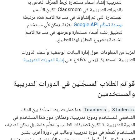
التدريبية إنشاء أسماء مستعارة لربط المعرّف الخاص به
بالدورات التدريبية في Classroom. تكون الأسماء
المستعارة التي تم إنشاؤها في مساحة الاسم هذه مرتبطة
بوحدة تحكّم Google API
معيّنة. يمكن لأي مستخدم
لتطبيق إنشاء أسماء مستعارة وعرضها في مساحة الاسم
الخاصة بمشروع المطوّر لهذا التطبيق.
لمزيد من المعلومات حول إدارة البيانات الوصفية وأسماء الدورات
التدريبية المستعارة، يُرجى الاطّلاع على
إدارة الدورات التدريبية
.
قوائم الطلاب المسجّلين في الدورات التدريبية
والمستخدمين
Students
و
Teachers
هما عمليات ربط محدّدة بين الملف
الشخصي للمستخدم ودورة تدريبية، وتمثّلان دور هذا المستخدم في
الدورة التدريبية. لا تكون تصنيفات الطالب والمعلّم عامة، بل يمكن تصنيف
المستخدم كمعلّم في دورة تدريبية وطالب في دورة أخرى. يشير
التصنيف "طالب" أو "معلّم" إلى مجموعة من الأذونات لمستخدم معيّن في