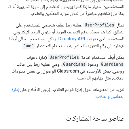
للمستخدمين اختيار ما إذا كانوا يريدون الانضمام إلى دورة تدريبية أم لا،
بدلاً من إضافتهم مباشرةً من خلال موارد المعلّمين والطلاب.
تمثّل
UserProfiles
عملية ربط بملف شخصي للمستخدم على
النطاق، كما هو محدّد برقم التعريف الفريد أو عنوان البريد الإلكتروني
للمستخدم الذي تعرضه
Directory API
. يمكن للمستخدم الحالي أيضًا
الإشارة إلى رقم التعريف الخاص به باستخدام الاختصار
"me"
.
يمكن أيضًا استخدام خدمة
UserProfiles
لإدارة دعوات
Guardians
ودعوة
Guardians
، وهي عملية ربط بين طالب
ووصي. يمكن للأوصياء في Classroom الوصول إلى بعض معلومات
الطلاب، مثل مهامهم الدراسية.
لمزيد من المعلومات حول إدارة قوائم الطلاب، يُرجى الاطّلاع على
إدارة
المعلّمين والطلاب
.
عناصر ساحة المشاركات