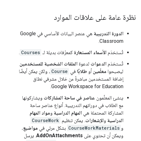
نظرة عامة على علاقات الموارد
الدورة التدريبية
هي عنصر البيانات الأساسي في Google
Classroom.
تُستخدَم
الأسماء المستعارة
كمعرّفات بديلة لـ
Courses
.
تُستخدَم
الدعوات
لدعوة
الملفات الشخصية للمستخدمين
ليصبحوا
معلّمين
أو
طلابًا
في
Course
، ولكن يمكن أيضًا
إضافة المستخدمين مباشرةً من خلال مشرفي نطاق
Google Workspace for Education.
ينشئ المعلّمون
عناصر في ساحة المشاركات
ويشاركونها
مع الطلاب في دوراتهم التدريبية. أنواع عناصر ساحة
المشاركة المحتملة هي
المهام الدراسية
و
مواد المهام
الدراسية
و
الإشعارات
. يمكن تنظيم
CourseWork
و
CourseWorkMaterials
بشكل مرئي في
مواضيع
،
ويمكن أن تحتوي على
AddOnAttachments
. يرسل