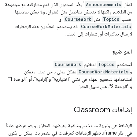
تمثّل
Announcements
أيضًا المحتوى الذي تتم مشاركته مع مجموعة
من الطلاب، ولكنها لا تتضمّن تفاصيل مثل العنوان، ولا يمكن تنظيمها
حسب
Topics
مثل
CourseWork
أو
CourseWorkMaterials
. قد يستخدم المعلّمون هذه الإشعارات
لإرسال تذكيرات أو إشعارات إلى الصف.
المواضيع
تُستخدَم
Topics
لتنظيم
CourseWork
و
CourseWorkMaterials
بشكل مرئي داخل صف. ويمكن
استخدامها لتجميع المهام في فئتَي "اختيارية" و"إلزامية"، أو "الوحدة 1"
و "الوحدة 2"، على سبيل المثال.
إضافات Classroom
الإضافة
هي واجهة مستخدم وخلفية يعرضهما المطوّر، ويتم عرضها عادةً
في إطار iframe. تظهر الإضافات كمرفقات في عنصر بث. يمكن أن يكون