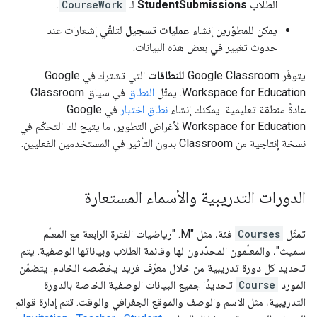
الطلاب
StudentSubmissions
لـ
CourseWork
.
يمكن للمطوّرين إنشاء
عمليات تسجيل
لتلقّي إشعارات عند
حدوث تغيير في بعض هذه البيانات.
يتوفّر Google Classroom
للنطاقات
التي تشترك في Google
Workspace for Education. يمثّل
النطاق
في سياق Classroom
عادةً منطقة تعليمية. يمكنك إنشاء
نطاق اختبار
في Google
Workspace for Education لأغراض التطوير، ما يتيح لك التحكّم في
نسخة إنتاجية من Classroom بدون التأثير في المستخدمين الفعليين.
الدورات التدريبية والأسماء المستعارة
تمثّل
Courses
فئة، مثل "M. "رياضيات الفترة الرابعة مع المعلّم
سميث"، والمعلّمون المحدّدون لها وقائمة الطلاب وبياناتها الوصفية. يتم
تحديد كل دورة تدريبية من خلال معرّف فريد يخصّصه الخادم. يتضمّن
المورد
Course
تحديدًا جميع البيانات الوصفية الخاصة بالدورة
التدريبية، مثل الاسم والوصف والموقع الجغرافي والوقت. تتم إدارة قوائم