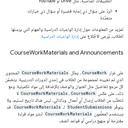
التطبيقات المناسبة، مثل Drive أو YouTube
الردّ على سؤال ذي إجابة قصيرة أو سؤال ذي خيارات
متعدّدة
لمزيد من المعلومات حول إدارة الواجبات الدراسية والمهام التي يرسلها
الطلاب، يُرجى الاطّلاع على
إدارة الواجبات الدراسية
.
Course
Work
Materials and Announcements
على غرار
CourseWork
، يمثّل
CourseWorkMaterials
المحتوى
الذي تم تعيينه لمجموعة من الطلاب في إحدى الدورات التدريبية. يتضمّن
كل مرجع تفاصيل مثل العنوان والوصف بالإضافة إلى مواد تكميلية. ومع
ذلك، على عكس
CourseWork
،
CourseWorkMaterials
لا
تتطلّب من الطلاب إرسال أي أعمال. وبالتالي، ليس هناك تاريخ تسليم، ولا
يتوفّر
StudentSubmissions
لـ
CourseWorkMaterials
. قد
يستخدم المعلّمون
CourseWorkMaterials
لنشر مواد قراءة
مقترَحة أو منهج دراسي أو قواعد الصف.