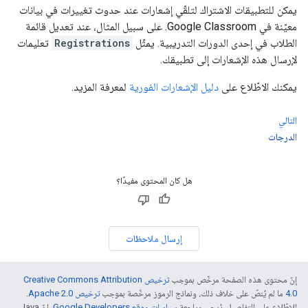
يمكن للتطبيقات الاشتراك لتلقّي إشعارات عند حدوث تغييرات في بيانات
معيّنة في Google Classroom. على سبيل المثال، عند تعديل قائمة
الطلاب في إحدى الدورات التدريبية. يمثّل
Registrations
تعليمات
لإرسال هذه الإشعارات إلى تطبيقك.
يمكنك الاطّلاع على
دليل الإشعارات الفورية
لمعرفة المزيد.
التالي
الدرجات
هل كان المحتوى مفيدًا؟
إرسال ملاحظات
إنّ محتوى هذه الصفحة مرخّص بموجب
ترخيص Creative Commons Attribution
4.0‏
ما لم يُنصّ على خلاف ذلك، ونماذج الرموز مرخّصة بموجب
ترخيص Apache 2.0‏
.
للاطّلاع على التفاصيل، يُرجى مراجعة
سياسات موقع Google Developers‏
. إنّ Java