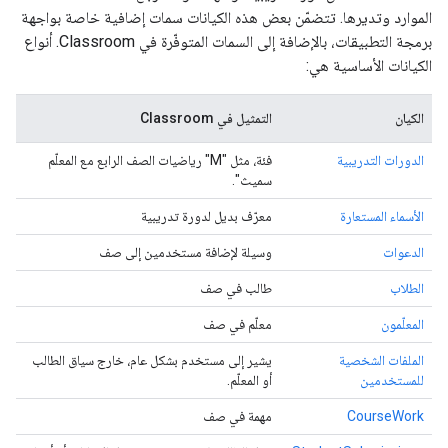
الموارد وتديرها. تتضمّن بعض هذه الكيانات سمات إضافية خاصة بواجهة
برمجة التطبيقات، بالإضافة إلى السمات المتوفّرة في Classroom. أنواع
الكيانات الأساسية هي:
الكيان
التمثيل في Classroom
الدورات التدريبية
فئة، مثل "M" رياضيات الصف الرابع مع المعلّم
سميث".
الأسماء المستعارة
معرّف بديل لدورة تدريبية
الدعوات
وسيلة لإضافة مستخدمين إلى صف
الطلاب
طالب في صف
المعلّمون
معلّم في صف
الملفات الشخصية
يشير إلى مستخدم بشكل عام، خارج سياق الطالب
للمستخدمين
أو المعلّم.
CourseWork
مهمة في صف