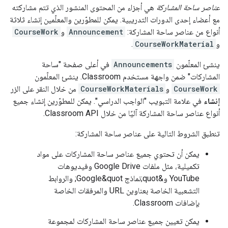
عناصر ساحة المشاركة
هي أجزاء من المحتوى المنشور الذي تتم مشاركته
مع أعضاء إحدى الدورات التدريبية. يمكن للمطوّرين والمعلّمين إنشاء ثلاثة
أنواع من عناصر ساحة المشاركة:
Announcement
و
CourseWork
و
CourseWorkMaterial
.
ينشئ المعلّمون
Announcements
في أعلى صفحة "ساحة
المشاركات" ضمن واجهة مستخدم Classroom. ينشئ المعلّمون
CourseWork
و
CourseWorkMaterials
من خلال النقر على الزر
إنشاء
في علامة التبويب "الواجب الدراسي". يمكن للمطوّرين إنشاء جميع
أنواع عناصر ساحة المشاركة آليًا من خلال Classroom API.
تنطبق الشروط التالية على عناصر ساحة المشاركة:
يمكن أن تحتوي جميع عناصر ساحة المشاركات على مواد
تكميلية، مثل ملفات Google Drive وفيديوهات
YouTube و&quot;نماذج Google&quot; والروابط
التشعبية الخاصة بعناوين URL والمرفقات الخاصة
بإضافات Classroom.
يمكن تعيين جميع عناصر ساحة المشاركات لمجموعة