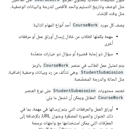
مثل الوصف وتاريخ التسليم والحد الأقصى للدرجة والبيانات الوصفية،
مثل وقت الإنشاء.
يصف كل مورد
CourseWork
أحد أنواع المهام التالية:
مهمة يكملها الطلاب من خلال إرسال أوراق عمل أو مرفقات
أخرى.
سؤال ذو إجابة قصيرة أو سؤال ذو خيارات متعدّدة
يتم تمثيل عمل الطالب في عنصر
CourseWork
بالرمز
StudentSubmission
. وهي تتألف من رد وبيانات وصفية إضافية،
مثل الحالة والدرجة المخصّصة.
تعتمد محتويات
StudentSubmission
على نوع العنصر
CourseWork
المقابل ويمكن أن تشمل ما يلي:
أوراق العمل والمرفقات التي يتم إرسالها في مهمة، بما في
ذلك العنوان والصورة المصغّرة وعنوان URL، بالإضافة إلى
المعرّفات التي يمكن استخدامها مع واجهات برمجة