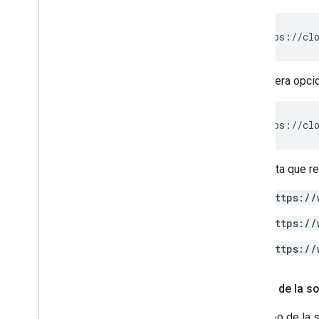
De manera opcion
La cuenta que re
https://
https://
https://
Cuerpo de la so
El cuerpo de la 