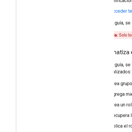
calificaci
Acceder t
En esta guía, se
Advertencia:
Solo l
Automatiza e
En esta guía, se
personalizados:
Crea grupo
Agrega mi
Crea un ro
Recupera l
Aplica el 