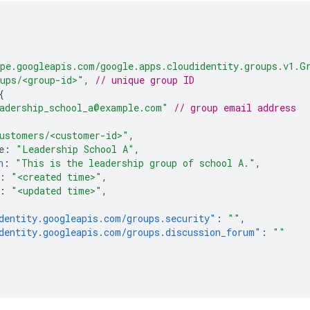
pe.googleapis.com/google.apps.cloudidentity.groups.v1.G
ups/<group-id>"
,
// unique group ID
{
adership_school_a@example.com"
// group email address
ustomers/<customer-id>"
,
e
:
"Leadership School A"
,
n
:
"This is the leadership group of school A."
,
:
"<created time>"
,
:
"<updated time>"
,
dentity.googleapis.com/groups.security"
:
""
,
dentity.googleapis.com/groups.discussion_forum"
:
""