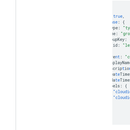
{
do
ne
:
true
,
respo
nse
:
{
@
t
ype
:
"ty
na
me
:
"gro
groupKey
:
id
:
"le
},
pare
nt
:
"c
displayNam
descrip
t
io
crea
te
Time
upda
te
Time
labels
:
{
"cloudi
"cloudi
}
}
}