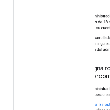
Calificaciones
Alineaciones y tutores
Los administra
Cambios de estado
menores de 18 a
Solución de problemas
ella con su cuen
Los desarrollad
realizar ninguna
Consola del admi
Designa ro
Classroo
Los administra
ciertas persona
Ver las es