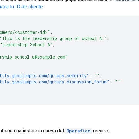
sca tu ID de cliente
.
omers/<customer-id>"
,
"This is the leadership group of school A."
,
"Leadership School A"
,
rship_school_a@example.com"
tity.googleapis.com/groups.security"
:
""
,
tity.googleapis.com/groups.discussion_forum"
:
""
ntiene una instancia nueva del
Operation
recurso.