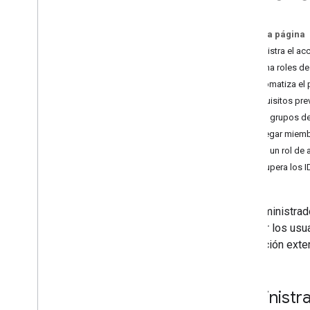
Calificaciones
Tipos de usuarios
En esta página
Elegibilidad del usuario
Administra el ac
Acciones del administrador
Designa roles de
Delegación de todo el dominio
Automatiza el 
Integración
Requisitos pre
Prácticas recomendadas
Crea grupos d
Agregar miemb
Rutas de integración
Crea un rol de
Complementos de Classroom
Recupera los I
Trabajo del curso
Botón Compartir en Classroom
Los administrado
One
Roster para sistemas de
información de estudiantes
acceder los usua
integración exte
API de Classroom
Cursos
Trabajo del curso
Administra
Objetivos de aprendizaje