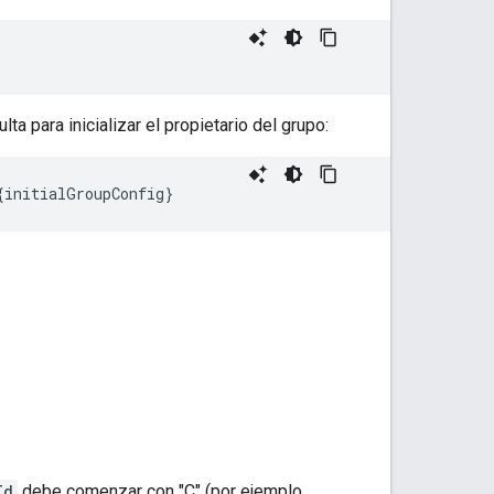
a para inicializar el propietario del grupo:
Id
debe comenzar con "C" (por ejemplo,