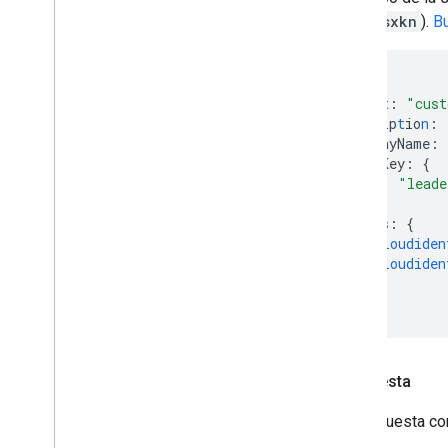
C046psxkn
).
Bu
{
pare
nt
:
"cust
descrip
t
io
n
:
displayName
:
groupKey
:
{
id
:
"leade
},
labels
:
{
"cloudiden
"cloudiden
}
}
Respuesta
La respuesta co