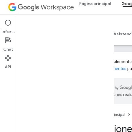
Página principal
Goog
Workspace
Google Classroom
Información
Descripción general
Guías
Referencia
Asistenc
Chat
Los complementos 
API
complementos
pa
Descripción general
Rutas de integración
Asóciate a Google
traducciones real
Hoja de ruta y funciones de versión
preliminar
Página principal
Comenzar
Conceptos clave
Accione
Recursos de la API