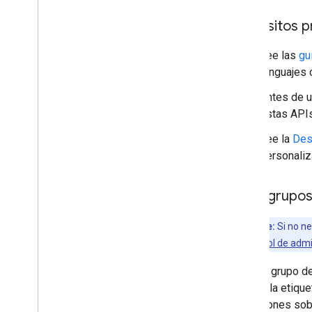
Requisitos p
Lee las
gu
lenguajes 
Antes de u
Estas APIs
Lee la
Des
personaliz
Crea grupos
Importante:
Si no ne
paso
Crea un rol de adm
Crea un grupo d
cuando la etiqu
limitaciones sob