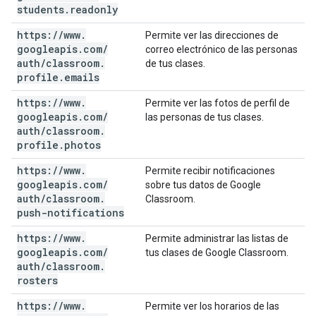
students
.
readonly
https:
/
/
www
.
Permite ver las direcciones de
googleapis
.
com
/
correo electrónico de las personas
auth
/
classroom
.
de tus clases.
profile
.
emails
https:
/
/
www
.
Permite ver las fotos de perfil de
googleapis
.
com
/
las personas de tus clases.
auth
/
classroom
.
profile
.
photos
https:
/
/
www
.
Permite recibir notificaciones
googleapis
.
com
/
sobre tus datos de Google
auth
/
classroom
.
Classroom.
push-notifications
https:
/
/
www
.
Permite administrar las listas de
googleapis
.
com
/
tus clases de Google Classroom.
auth
/
classroom
.
rosters
https:
/
/
www
.
Permite ver los horarios de las