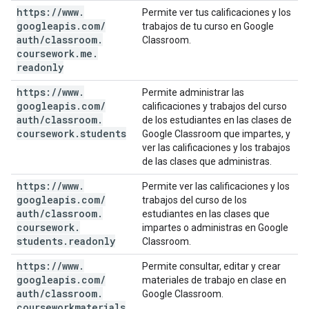
https:
/
/
www
.
Permite ver tus calificaciones y los
googleapis
.
com
/
trabajos de tu curso en Google
auth
/
classroom
.
Classroom.
coursework
.
me
.
readonly
https:
/
/
www
.
Permite administrar las
googleapis
.
com
/
calificaciones y trabajos del curso
auth
/
classroom
.
de los estudiantes en las clases de
coursework
.
students
Google Classroom que impartes, y
ver las calificaciones y los trabajos
de las clases que administras.
https:
/
/
www
.
Permite ver las calificaciones y los
googleapis
.
com
/
trabajos del curso de los
auth
/
classroom
.
estudiantes en las clases que
coursework
.
impartes o administras en Google
students
.
readonly
Classroom.
https:
/
/
www
.
Permite consultar, editar y crear
googleapis
.
com
/
materiales de trabajo en clase en
auth
/
classroom
.
Google Classroom.
courseworkmaterials