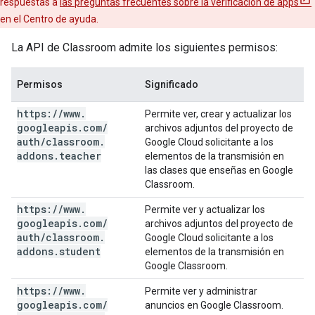
respuestas a
las preguntas frecuentes sobre la verificación de apps
en el Centro de ayuda.
La API de Classroom admite los siguientes permisos:
Permisos
Significado
https:
/
/
www
.
Permite ver, crear y actualizar los
googleapis
.
com
/
archivos adjuntos del proyecto de
auth
/
classroom
.
Google Cloud solicitante a los
addons
.
teacher
elementos de la transmisión en
las clases que enseñas en Google
Classroom.
https:
/
/
www
.
Permite ver y actualizar los
googleapis
.
com
/
archivos adjuntos del proyecto de
auth
/
classroom
.
Google Cloud solicitante a los
addons
.
student
elementos de la transmisión en
Google Classroom.
https:
/
/
www
.
Permite ver y administrar
googleapis
.
com
/
anuncios en Google Classroom.