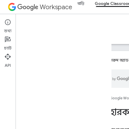
বাড়ি
Google Classro
Workspace
Google Classroom
তথ্য
ওভারভিউ
নির্দেশিকা
রেফারেন্স
সমর্থন
চ্যাট
গুগল ক্লাসরুম অ্য
API
ওভারভিউ
ইন্টিগ্রেশন পাথ
Google এর সাথে অংশীদার
রোডম্যাপ এবং পূর্বরূপ বৈশিষ্ট্য
হোম
Google Wo
ব্যবহারকা
শুরু করুন
মূল ধারণা
অনবোর্ডিং