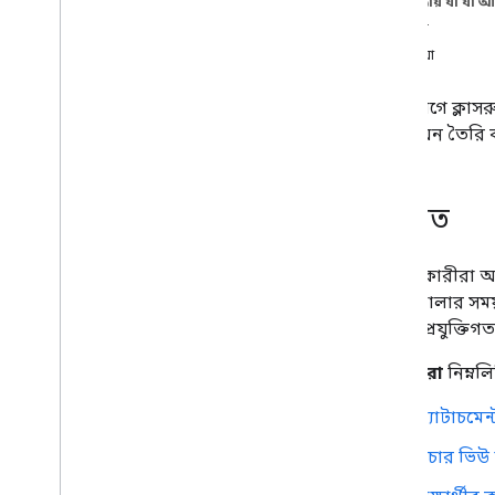
এই পৃষ্ঠায় যা যা 
সর্বোত্তম অনুশীলন
মতামত
মিথস্ক্রিয়া
ইন্টিগ্রেশন পাথ
ক্লাসরুম অ্যাড-অন
এই বিভাগে ক্লাসর
ভূমিকা
অ্যাড-অন তৈরি ক
শুরু করুন
ওভারভিউ
বিকাশকারী যাত্রা
মতামত
ব্যবহারকারীর যাত্রা
ওভারভিউ
iframes
ব্যবহারকারীরা আ
অ্যাড-অন তালিকা
করে। খোলার সময়
সাইন ইন করুন
করবে। প্রযুক্তিগ
সংযুক্তি
শিক্ষকেরা
নিম্নল
মোবাইল অভিজ্ঞতা
ব্যবহারকারী সমর্থন এবং প্রতিক্রিয়া
অ্যাটাচমেন
LTI টুলগুলির সাথে তুলনা করুন
বিকাশকারী গাইড
টিচার ভিউ
নির্দেশিত ওয়াকথ্রু