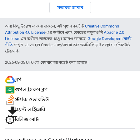
মতামত জানান
অন্য কিছু উল্লেখ না করা থাকলে, এই পৃষ্ঠার কন্টেন্ট
Creative Commons
Attribution 4.0 License
-এর অধীনে এবং কোডের নমুনাগুলি
Apache 2.0
License
-এর অধীনে লাইসেন্স প্রাপ্ত। আরও জানতে,
Google Developers সাইট
নীতি
দেখুন। Java হল Oracle এবং/অথবা তার অ্যাফিলিয়েট সংস্থার রেজিস্টার্ড
ট্রেডমার্ক।
2026-08-05 UTC-তে শেষবার আপডেট করা হয়েছে।
ব্লগ
গুগল ক্লাসরুম ব্লগ
স্ট্যাক ওভারভিউ
file_download
ক্লায়েন্ট লাইব্রেরি
রিলিজ নোট