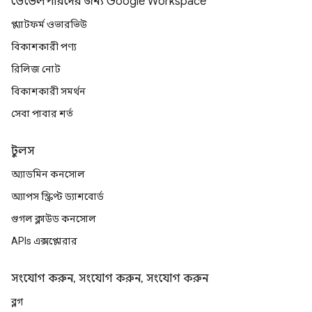
ডেভেলপারদের জন্য Google Workspace
প্ল্যাটফর্ম ওভারভিউ
বিকাশকারী পণ্য
রিলিজ নোট
বিকাশকারী সমর্থন
সেবা পাবার শর্ত
টুলস
অ্যাডমিন কনসোল
অ্যাপস স্ক্রিপ্ট ড্যাশবোর্ড
গুগল ক্লাউড কনসোল
APIs এক্সপ্লোরার
সংযোগ করুন, সংযোগ করুন, সংযোগ করুন
ব্লগ