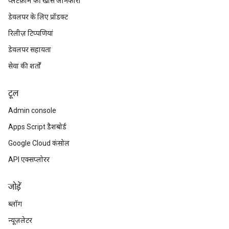
प्लैटफ़ॉर्म की खास जानकारी
डेवलपर के लिए प्रॉडक्ट
रिलीज़ टिप्पणियां
डेवलपर सहायता
सेवा की शर्तों
टूल
Admin console
Apps Script डैशबोर्ड
Google Cloud कंसोल
API एक्सप्लोरर
जोड़ें
ब्लॉग
न्यूज़लेटर