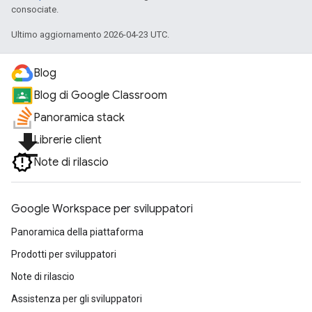
consociate.
Ultimo aggiornamento 2026-04-23 UTC.
Blog
Blog di Google Classroom
Panoramica stack
file_download
Librerie client
Note di rilascio
Google Workspace per sviluppatori
Panoramica della piattaforma
Prodotti per sviluppatori
Note di rilascio
Assistenza per gli sviluppatori