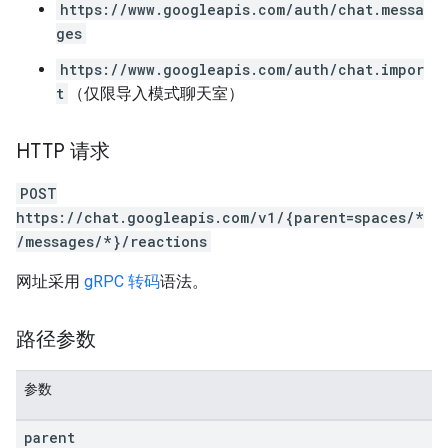
https://www.googleapis.com/auth/chat.messa
ges
https://www.googleapis.com/auth/chat.impor
t
（仅限导入模式聊天室）
HTTP 请求
POST
https://chat.googleapis.com/v1/{parent=spaces/*
/messages/*}/reactions
网址采用
gRPC 转码
语法。
路径参数
参数
parent