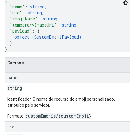
{
"name"
: 
string
,
"uid"
: 
string
,
"emojiName"
: 
string
,
"temporaryImageUri"
: 
string
,
"payload"
: 
{
object (
CustomEmojiPayload
)
}
}
Campos
name
string
Identificador. O nome do recurso do emoji personalizado,
atribuído pelo servidor.
customEmojis/{customEmoji}
Formato:
uid