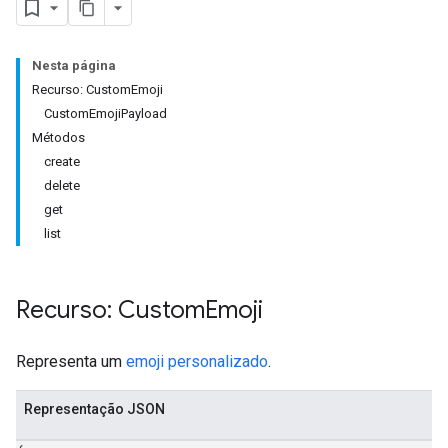
Nesta página
Recurso: CustomEmoji
CustomEmojiPayload
Métodos
create
delete
get
list
Recurso: Custom
Emoji
Representa um
emoji personalizado
.
Representação JSON