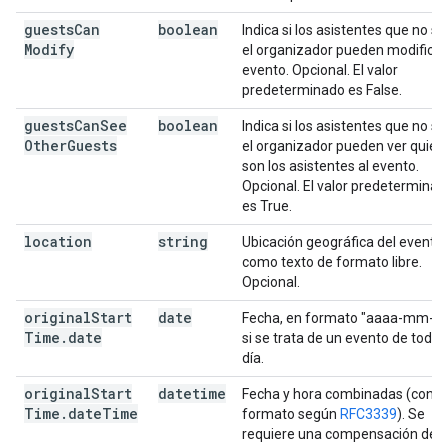
guests
Can
boolean
Indica si los asistentes que no so
Modify
el organizador pueden modificar
evento. Opcional. El valor
predeterminado es False.
guests
Can
See
boolean
Indica si los asistentes que no so
Other
Guests
el organizador pueden ver quién
son los asistentes al evento.
Opcional. El valor predeterminad
es True.
location
string
Ubicación geográfica del evento
como texto de formato libre.
Opcional.
original
Start
date
Fecha, en formato "aaaa-mm-dd
Time
.
date
si se trata de un evento de todo e
día.
original
Start
datetime
Fecha y hora combinadas (con
Time
.
date
Time
formato según
RFC3339
). Se
requiere una compensación de