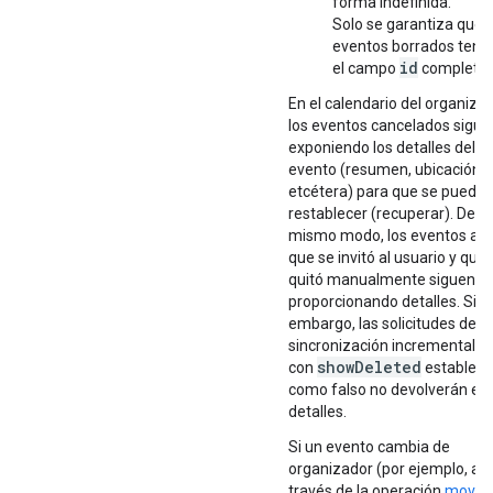
forma indefinida.
Solo se garantiza que l
eventos borrados teng
id
el campo
completad
En el calendario del organizad
los eventos cancelados sigue
exponiendo los detalles del
evento (resumen, ubicación,
etcétera) para que se pueda
restablecer (recuperar). Del
mismo modo, los eventos a l
que se invitó al usuario y que
quitó manualmente siguen
proporcionando detalles. Sin
embargo, las solicitudes de
sincronización incrementales
showDeleted
con
estableci
como falso no devolverán es
detalles.
Si un evento cambia de
organizador (por ejemplo, a
través de la operación
move
)