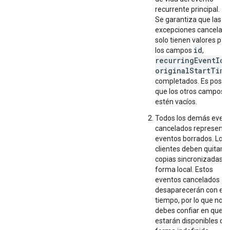
recurrente principal.
Se garantiza que las
excepciones cancelad
solo tienen valores par
id
los campos
,
recurringEventId
y
originalStartTime
completados. Es posibl
que los otros campos
estén vacíos.
Todos los demás even
cancelados represent
eventos borrados. Los
clientes deben quitar l
copias sincronizadas d
forma local. Estos
eventos cancelados
desaparecerán con el
tiempo, por lo que no
debes confiar en que
estarán disponibles de