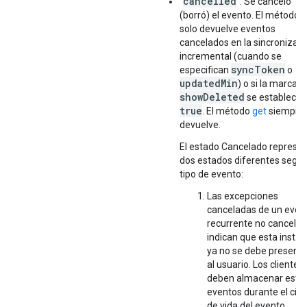
cancelled
"
": Se canceló
(borró) el evento. El método
l
solo devuelve eventos
cancelados en la sincronizac
incremental (cuando se
syncToken
especifican
o
updatedMin
) o si la marca
showDeleted
se establece 
true
. El método
get
siempre 
devuelve.
El estado Cancelado represe
dos estados diferentes según
tipo de evento:
Las excepciones
canceladas de un even
recurrente no cancela
indican que esta instan
ya no se debe presenta
al usuario. Los clientes
deben almacenar esto
eventos durante el cicl
de vida del evento