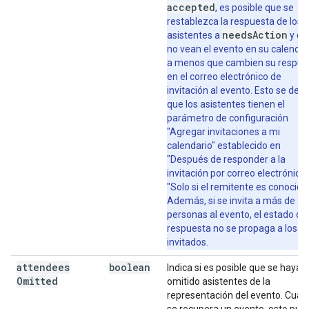
accepted
, es posible que se
restablezca la respuesta de los
needsAction
asistentes a
y qu
no vean el evento en su calendar
a menos que cambien su respue
en el correo electrónico de
invitación al evento. Esto se deb
que los asistentes tienen el
parámetro de configuración
"Agregar invitaciones a mi
calendario" establecido en
"Después de responder a la
invitación por correo electrónico"
"Solo si el remitente es conocido"
Además, si se invita a más de 2
personas al evento, el estado de
respuesta no se propaga a los
invitados.
attendees
boolean
Indica si es posible que se hayan
Omitted
omitido asistentes de la
representación del evento. Cua