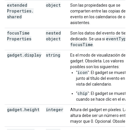
extended
object
Son las propiedades que se
Properties
.
comparten entre las copias del
shared
evento en los calendarios de otr
asistentes.
focus
Time
nested
Son los datos del evento de tie
Properties
object
event
Type
dedicado. Se usa si
focus
Time
.
gadget
.
display
string
Es el modo de visualización del
gadget. Obsoleta. Los valores
posibles son los siguientes:
icon
"
": El gadget se muestra
junto al título del evento en la
vista del calendario.
chip
"
": El gadget se muestra
cuando se hace clic en el eve
gadget
.
height
integer
Altura del gadget en píxeles. La
altura debe ser un número enter
mayor que 0. Opcional. Obsoleta.