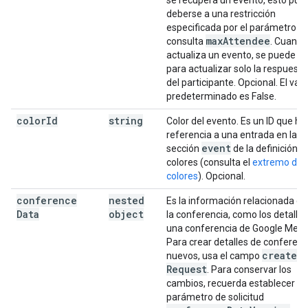
se recupera un evento, esto pue
deberse a una restricción
especificada por el parámetro d
max
Attendee
consulta
. Cuando
actualiza un evento, se puede u
para actualizar solo la respuesta
del participante. Opcional. El valo
predeterminado es False.
color
Id
string
Color del evento. Es un ID que ha
referencia a una entrada en la
event
sección
de la definición d
colores (consulta el
extremo de
colores
). Opcional.
conference
nested
Es la información relacionada co
Data
object
la conferencia, como los detalle
una conferencia de Google Meet
Para crear detalles de conferenc
create
nuevos, usa el campo
Request
. Para conservar los
cambios, recuerda establecer el
parámetro de solicitud