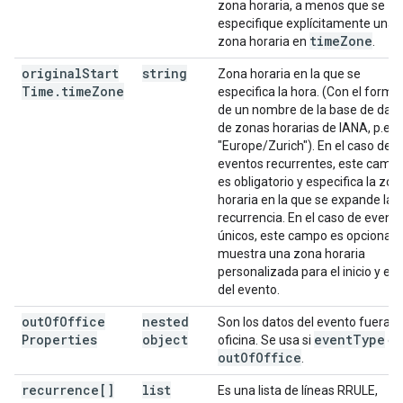
zona horaria, a menos que se
especifique explícitamente una
time
Zone
zona horaria en
.
original
Start
string
Zona horaria en la que se
Time
.
time
Zone
especifica la hora. (Con el forma
de un nombre de la base de dat
de zonas horarias de IANA, p.ej.,
"Europe/Zurich"). En el caso de l
eventos recurrentes, este camp
es obligatorio y especifica la zon
horaria en la que se expande la
recurrencia. En el caso de event
únicos, este campo es opcional y
muestra una zona horaria
personalizada para el inicio y el f
del evento.
out
Of
Office
nested
Son los datos del evento fuera d
Properties
object
event
Type
oficina. Se usa si
es
out
Of
Office
.
recurrence[]
list
Es una lista de líneas RRULE,