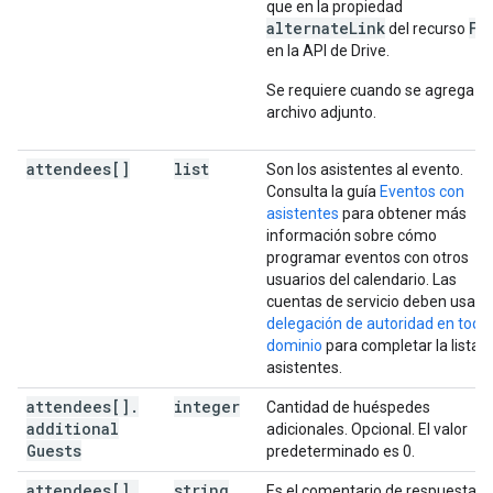
que en la propiedad
alternateLink
Fi
del recurso
en la API de Drive.
Se requiere cuando se agrega u
archivo adjunto.
attendees[]
list
Son los asistentes al evento.
Consulta la guía
Eventos con
asistentes
para obtener más
información sobre cómo
programar eventos con otros
usuarios del calendario. Las
cuentas de servicio deben usar l
delegación de autoridad en todo 
dominio
para completar la lista 
asistentes.
attendees[]
.
integer
Cantidad de huéspedes
additional
adicionales. Opcional. El valor
Guests
predeterminado es 0.
attendees[]
.
string
Es el comentario de respuesta d