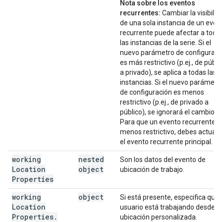
Nota sobre los eventos
recurrentes:
Cambiar la visibilid
de una sola instancia de un even
recurrente puede afectar a toda
las instancias de la serie. Si el
nuevo parámetro de configuraci
es más restrictivo (p.ej., de públi
a privado), se aplica a todas las
instancias. Si el nuevo parámetr
de configuración es menos
restrictivo (p.ej., de privado a
público), se ignorará el cambio.
Para que un evento recurrente s
menos restrictivo, debes actuali
el evento recurrente principal.
working
nested
Son los datos del evento de
Location
object
ubicación de trabajo.
Properties
working
object
Si está presente, especifica que 
Location
usuario está trabajando desde u
Properties
.
ubicación personalizada.