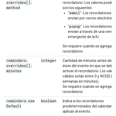
overrides[]
.
recordatorio. Los valores posible
method
son los siguientes:
email
"
": Los recordatorios se
envían por correo electrónico.
popup
"
": Los recordatorios s
envían a través de una venta
emergente de la IU.
Se requiere cuando se agrega u
recordatorio.
reminders
.
integer
Cantidad de minutos antes del
overrides[]
.
inicio del evento en que se debe
minutes
activar el recordatorio. Los valor
válidos están entre 0 y 40320 (4
semanas en minutos).
Se requiere cuando se agrega u
recordatorio.
reminders
.
use
boolean
Indica si los recordatorios
Default
predeterminados del calendario 
aplican al evento.