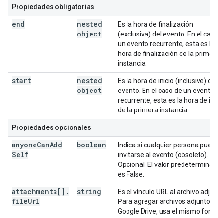
Propiedades obligatorias
end
nested
Es la hora de finalización
object
(exclusiva) del evento. En el cas
un evento recurrente, esta es la
hora de finalización de la primer
instancia.
start
nested
Es la hora de inicio (inclusive) del
object
evento. En el caso de un evento
recurrente, esta es la hora de ini
de la primera instancia.
Propiedades opcionales
anyone
Can
Add
boolean
Indica si cualquier persona pued
Self
invitarse al evento (obsoleto).
Opcional. El valor predeterminad
es False.
attachments[]
.
string
Es el vínculo URL al archivo adjun
file
Url
Para agregar archivos adjuntos 
Google Drive, usa el mismo form