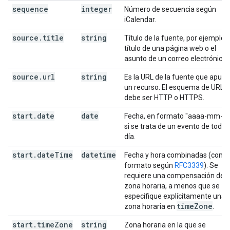
sequence
integer
Número de secuencia según
iCalendar.
source
.
title
string
Título de la fuente, por ejemplo, 
título de una página web o el
asunto de un correo electrónico.
source
.
url
string
Es la URL de la fuente que apunt
un recurso. El esquema de URL
debe ser HTTP o HTTPS.
start
.
date
date
Fecha, en formato "aaaa-mm-dd
si se trata de un evento de todo e
día.
start
.
date
Time
datetime
Fecha y hora combinadas (con
formato según
RFC3339
). Se
requiere una compensación de
zona horaria, a menos que se
especifique explícitamente una
time
Zone
zona horaria en
.
start
.
time
Zone
string
Zona horaria en la que se