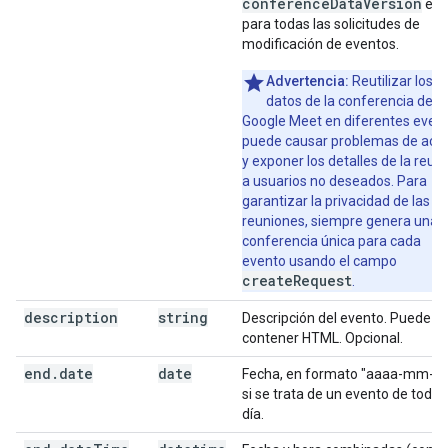
conference
Data
Version
en
para todas las solicitudes de
modificación de eventos.
Advertencia:
Reutilizar los
datos de la conferencia de
Google Meet en diferentes even
puede causar problemas de acc
y exponer los detalles de la reun
a usuarios no deseados. Para
garantizar la privacidad de las
reuniones, siempre genera una
conferencia única para cada
evento usando el campo
createRequest
.
description
string
Descripción del evento. Puede
contener HTML. Opcional.
end
.
date
date
Fecha, en formato "aaaa-mm-dd
si se trata de un evento de todo e
día.