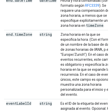
end
.
date
Time
datetime
Fecha y hora combinadas (con
formato según
RFC3339
). Se
requiere una compensación de
zona horaria, a menos que se
especifique explícitamente una
time
Zone
zona horaria en
.
end
.
time
Zone
string
Zona horaria en la que se
especifica la hora. (Con el forma
de un nombre de la base de dat
de zonas horarias de IANA, p.ej.,
"Europe/Zurich"). En el caso de l
eventos recurrentes, este camp
es obligatorio y especifica la zon
horaria en la que se expande la
recurrencia. En el caso de event
únicos, este campo es opcional y
muestra una zona horaria
personalizada para el inicio y el f
del evento.
event
Label
Id
string
Es el ID de la etiqueta del evento
asignada al evento. Opcional. Ha