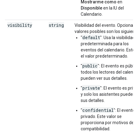
Mostrarme como
en
Disponible
en la IU del
Calendario.
visibility
string
Visibilidad del evento. Opcional. 
valores posibles son los siguient
default
"
": Usa la visibilidad
predeterminada para los
eventos del calendario. Este 
el valor predeterminado.
public
"
": El evento es públic
todos los lectores del calenda
pueden ver sus detalles.
private
"
": El evento es priv
y solo los asistentes pueden 
sus detalles.
confidential
"
": El evento 
privado. Este valor se
proporciona por motivos de
compatibilidad.