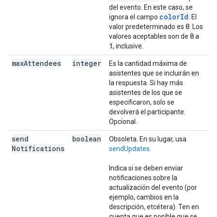
del evento. En este caso, se
colorId
ignora el campo
. El
0
valor predeterminado es
. Los
0
valores aceptables son de
a
1
, inclusive.
max
Attendees
integer
Es la cantidad máxima de
asistentes que se incluirán en
la respuesta. Si hay más
asistentes de los que se
especificaron, solo se
devolverá el participante.
Opcional.
send
boolean
Obsoleta. En su lugar, usa
Notifications
sendUpdates
.
Indica si se deben enviar
notificaciones sobre la
actualización del evento (por
ejemplo, cambios en la
descripción, etcétera). Ten en
cuenta que es posible que se