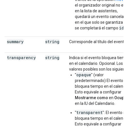
el organizador original no est
en la lista de asistentes,
quedará un evento cancelad
en el que solo se garantiza q
id
se completará el campo
.
summary
string
Corresponde al título del evento.
transparency
string
Indica si el evento bloquea tiem
en el calendario. Opcional. Los
valores posibles son los siguient
opaque
"
" (valor
predeterminado) El evento
bloquea tiempo en el calendar
Esto equivale a configurar
Mostrarme como
en
Ocupa
en la IU del Calendario.
transparent
"
": El evento no
bloquea tiempo en el calendar
Esto equivale a configurar