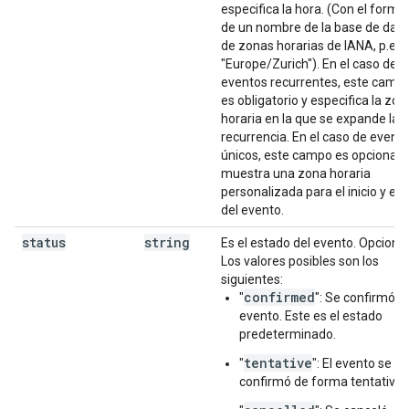
especifica la hora. (Con el forma
de un nombre de la base de dat
de zonas horarias de IANA, p.ej.,
"Europe/Zurich"). En el caso de l
eventos recurrentes, este camp
es obligatorio y especifica la zon
horaria en la que se expande la
recurrencia. En el caso de event
únicos, este campo es opcional y
muestra una zona horaria
personalizada para el inicio y el f
del evento.
status
string
Es el estado del evento. Opcional
Los valores posibles son los
siguientes:
confirmed
"
": Se confirmó el
evento. Este es el estado
predeterminado.
tentative
"
": El evento se
confirmó de forma tentativa.