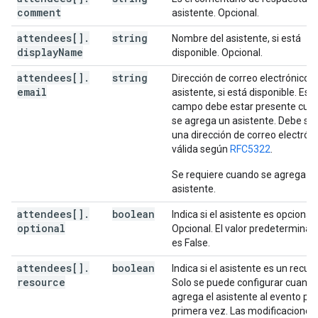
comment
asistente. Opcional.
attendees[]
.
string
Nombre del asistente, si está
display
Name
disponible. Opcional.
attendees[]
.
string
Dirección de correo electrónico d
email
asistente, si está disponible. Est
campo debe estar presente cua
se agrega un asistente. Debe ser
una dirección de correo electrón
válida según
RFC5322
.
Se requiere cuando se agrega u
asistente.
attendees[]
.
boolean
Indica si el asistente es opcional.
optional
Opcional. El valor predeterminad
es False.
attendees[]
.
boolean
Indica si el asistente es un recurs
resource
Solo se puede configurar cuando
agrega el asistente al evento por
primera vez. Las modificaciones