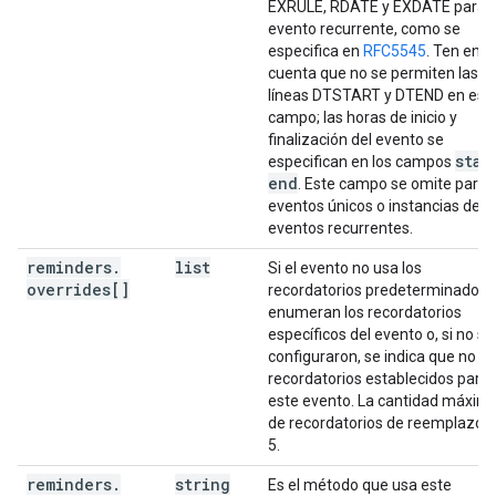
EXRULE, RDATE y EXDATE para 
evento recurrente, como se
especifica en
RFC5545
. Ten en
cuenta que no se permiten las
líneas DTSTART y DTEND en est
campo; las horas de inicio y
finalización del evento se
star
especifican en los campos
end
. Este campo se omite para
eventos únicos o instancias de
eventos recurrentes.
reminders
.
list
Si el evento no usa los
overrides[]
recordatorios predeterminados, 
enumeran los recordatorios
específicos del evento o, si no se
configuraron, se indica que no h
recordatorios establecidos para
este evento. La cantidad máxim
de recordatorios de reemplazo 
5.
reminders
.
string
Es el método que usa este