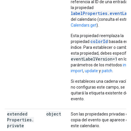
referencia al ID de una entrada 
la propiedad
labelProperties.eventLab
del calendario (consulta el extr
Calendars.get
).
Esta propiedad reemplaza la
colorId
propiedad
basada en e
índice. Para establecer o cambia
esta propiedad, debes especifica
eventLabelVersion=1
en los
parámetros de los métodos
inse
import
,
update
y
patch
.
Si estableces una cadena vacía 
no configuras este campo, se
quitará la etiqueta existente del
evento.
extended
object
Son las propiedades privadas de 
Properties
.
copia del evento que aparece en
private
este calendario.