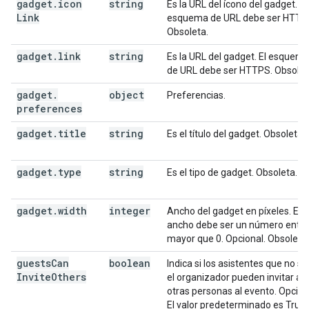
gadget
.
icon
string
Es la URL del ícono del gadget. El
Link
esquema de URL debe ser HTTP
Obsoleta.
gadget
.
link
string
Es la URL del gadget. El esquem
de URL debe ser HTTPS. Obsolet
gadget
.
object
Preferencias.
preferences
gadget
.
title
string
Es el título del gadget. Obsoleta.
gadget
.
type
string
Es el tipo de gadget. Obsoleta.
gadget
.
width
integer
Ancho del gadget en píxeles. El
ancho debe ser un número ente
mayor que 0. Opcional. Obsoleta.
guests
Can
boolean
Indica si los asistentes que no so
Invite
Others
el organizador pueden invitar a
otras personas al evento. Opcion
El valor predeterminado es True.