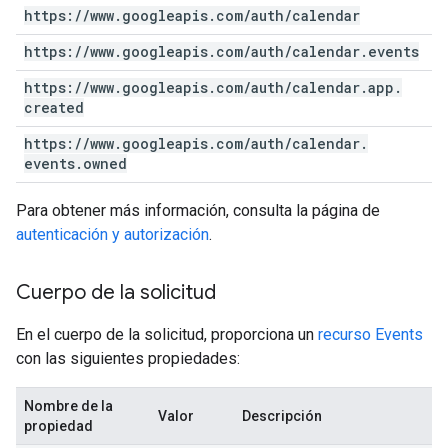
https:
/
/
www
.
googleapis
.
com
/
auth
/
calendar
https:
/
/
www
.
googleapis
.
com
/
auth
/
calendar
.
events
https:
/
/
www
.
googleapis
.
com
/
auth
/
calendar
.
app
.
created
https:
/
/
www
.
googleapis
.
com
/
auth
/
calendar
.
events
.
owned
Para obtener más información, consulta la página de
autenticación y autorización
.
Cuerpo de la solicitud
En el cuerpo de la solicitud, proporciona un
recurso Events
con las siguientes propiedades:
Nombre de la
Valor
Descripción
propiedad