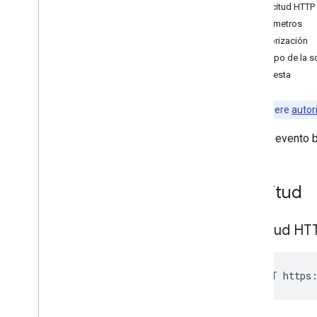
Eventos
Solicitud HTTP
Descripción general
Parámetros
delete
Autorización
get
Cuerpo de la so
import
Respuesta
insert
instancias
Nota:
requiere
autor
list
Crea un evento 
move
patch
Creación rápida
Solicitud
update
watch
Disponible
Solicitud HT
Configuración
Bibliotecas cliente
Límites de uso
POST https: