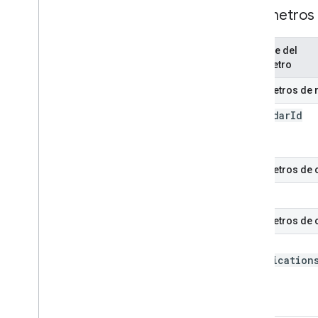
Parámetros
Nombre del
parámetro
Parámetros de 
calendar
Id
Parámetros de c
text
Parámetros de 
send
Notification