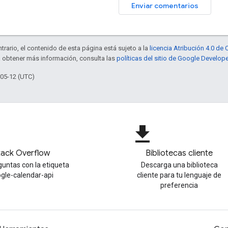
Enviar comentarios
trario, el contenido de esta página está sujeto a la
licencia Atribución 4.0 d
a obtener más información, consulta las
políticas del sitio de Google Develop
-05-12 (UTC)
file_download
tack Overflow
Bibliotecas cliente
untas con la etiqueta
Descarga una biblioteca
gle-calendar-api
cliente para tu lenguaje de
preferencia