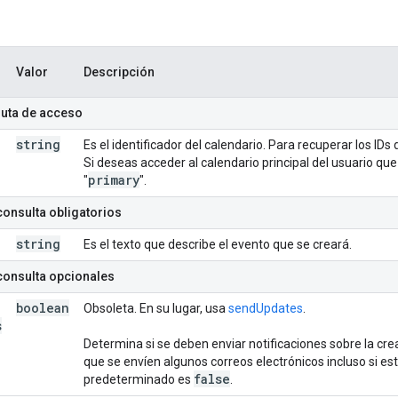
Valor
Descripción
ruta de acceso
string
Es el identificador del calendario. Para recuperar los ID
Si deseas acceder al calendario principal del usuario qu
primary
"
".
onsulta obligatorios
string
Es el texto que describe el evento que se creará.
consulta opcionales
boolean
Obsoleta. En su lugar, usa
sendUpdates
.
s
Determina si se deben enviar notificaciones sobre la cre
que se envíen algunos correos electrónicos incluso si es
false
predeterminado es
.