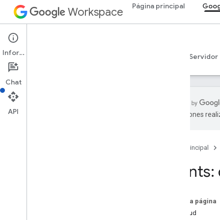
Página principal
Goog
Workspace
Google Calendar
Información
Descripción general
Guías
Referencia
Servidor
Chat
API
traducciones real
API de Calendar
v3
Página principal
Resumen de recursos
LCA
Events:
Lista de calendarios
Calendarios
Canales
En esta página
Colores
Solicitud