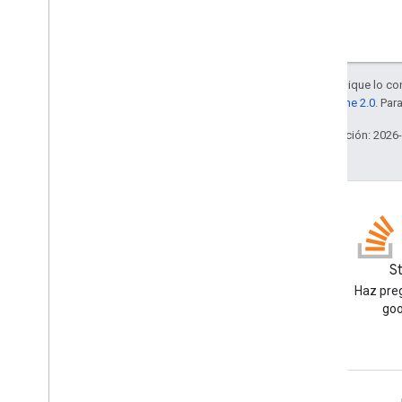
Salvo que se indique lo con
la
licencia Apache 2.0
. Par
Última actualización: 2026
Blog
S
Lea el blog de Google
Haz preg
Workspace Developers
goo