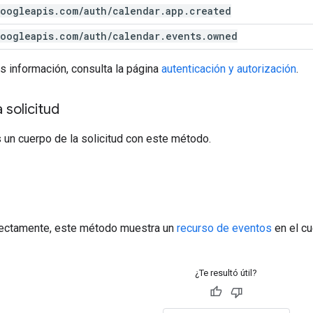
oogleapis
.
com
/
auth
/
calendar
.
app
.
created
oogleapis
.
com
/
auth
/
calendar
.
events
.
owned
s información, consulta la página
autenticación y autorización
.
 solicitud
 un cuerpo de la solicitud con este método.
a
rrectamente, este método muestra un
recurso de eventos
en el cu
¿Te resultó útil?