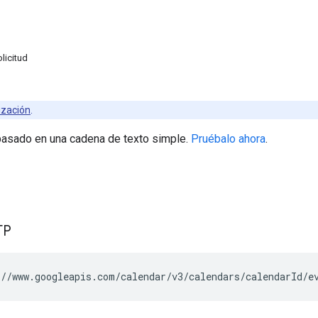
licitud
ización
.
basado en una cadena de texto simple.
Pruébalo ahora
.
TP
//www.googleapis.com/calendar/v3/calendars/
calendarId
/e