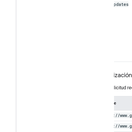
send
Updates
Autorización
Esta solicitud r
Alcance
https:
/
/
www
.
g
https:
/
/
www
.
g