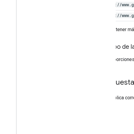
https:
/
/
www
.
g
https:
/
/
www
.
g
Para obtener má
Cuerpo de la
No proporciones
Respuest
Si se aplica co