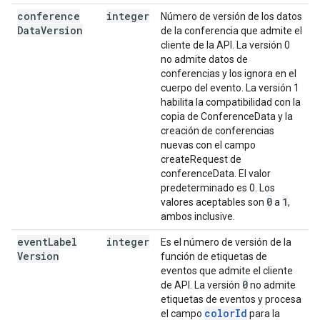
conference
integer
Número de versión de los datos
Data
Version
de la conferencia que admite el
cliente de la API. La versión 0
no admite datos de
conferencias y los ignora en el
cuerpo del evento. La versión 1
habilita la compatibilidad con la
copia de ConferenceData y la
creación de conferencias
nuevas con el campo
createRequest de
conferenceData. El valor
predeterminado es 0. Los
0
1
valores aceptables son
a
,
ambos inclusive.
event
Label
integer
Es el número de versión de la
Version
función de etiquetas de
eventos que admite el cliente
0
de API. La versión
no admite
etiquetas de eventos y procesa
colorId
el campo
para la