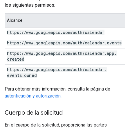
los siguientes permisos:
Alcance
https:
/
/
www
.
googleapis
.
com
/
auth
/
calendar
https:
/
/
www
.
googleapis
.
com
/
auth
/
calendar
.
events
https:
/
/
www
.
googleapis
.
com
/
auth
/
calendar
.
app
.
created
https:
/
/
www
.
googleapis
.
com
/
auth
/
calendar
.
events
.
owned
Para obtener más información, consulta la página de
autenticación y autorización
.
Cuerpo de la solicitud
En el cuerpo de la solicitud, proporciona las partes