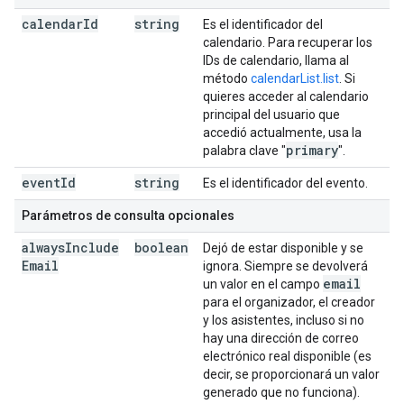
calendar
Id
string
Es el identificador del
calendario. Para recuperar los
IDs de calendario, llama al
método
calendarList.list
. Si
quieres acceder al calendario
principal del usuario que
accedió actualmente, usa la
primary
palabra clave "
".
event
Id
string
Es el identificador del evento.
Parámetros de consulta opcionales
always
Include
boolean
Dejó de estar disponible y se
Email
ignora. Siempre se devolverá
email
un valor en el campo
para el organizador, el creador
y los asistentes, incluso si no
hay una dirección de correo
electrónico real disponible (es
decir, se proporcionará un valor
generado que no funciona).