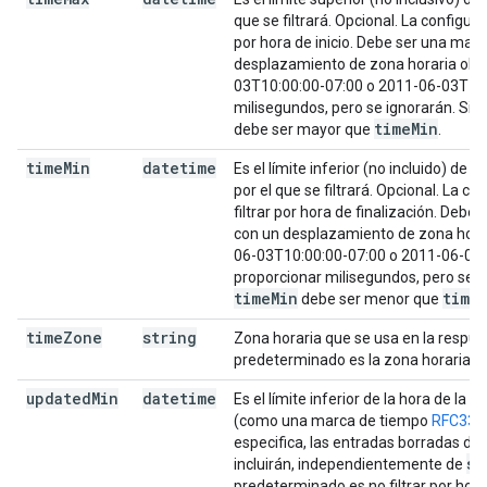
que se filtrará. Opcional. La configur
por hora de inicio. Debe ser una ma
desplazamiento de zona horaria oblig
03T10:00:00-07:00 o 2011-06-03T10:
milisegundos, pero se ignorarán. Si 
time
Min
debe ser mayor que
.
time
Min
datetime
Es el límite inferior (no incluido) de 
por el que se filtrará. Opcional. La 
filtrar por hora de finalización. De
con un desplazamiento de zona horari
06-03T10:00:00-07:00 o 2011-06-03
proporcionar milisegundos, pero se i
time
Min
time
debe ser menor que
time
Zone
string
Zona horaria que se usa en la respues
predeterminado es la zona horaria de
updated
Min
datetime
Es el límite inferior de la hora de la
(como una marca de tiempo
RFC333
especifica, las entradas borradas 
sh
incluirán, independientemente de
predeterminado es no filtrar por hora