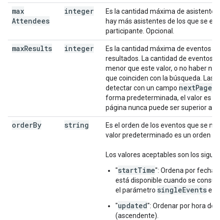
max
integer
Es la cantidad máxima de asistentes q
Attendees
hay más asistentes de los que se espe
participante. Opcional.
max
Results
integer
Es la cantidad máxima de eventos q
resultados. La cantidad de eventos e
menor que este valor, o no haber nin
que coinciden con la búsqueda. Las 
next
Page
T
detectar con un campo
forma predeterminada, el valor es de
página nunca puede ser superior a 2,
order
By
string
Es el orden de los eventos que se mue
valor predeterminado es un orden es
Los valores aceptables son los siguie
startTime
"
": Ordena por fecha y
está disponible cuando se consulta
singleEvents
el parámetro
es v
updated
"
": Ordenar por hora de 
(ascendente).