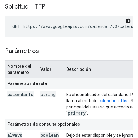
Solicitud HTTP
GET https://www.googleapis.com/calendar/v3/calenda
Parámetros
Nombre del
Valor
Descripción
parámetro
Parámetros de ruta
calendar
Id
string
Es el identificador del calendario. Pa
llama al método
calendarList.list
. Si
principal del usuario que accedió act
primary
"
".
Parámetros de consulta opcionales
always
boolean
Dejó de estar disponible y se ignora.