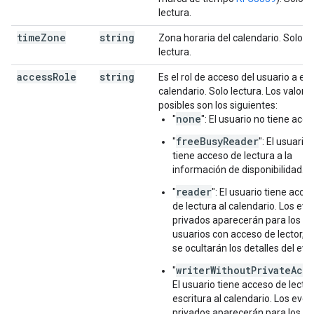
lectura.
time
Zone
string
Zona horaria del calendario. Solo
lectura.
access
Role
string
Es el rol de acceso del usuario a es
calendario. Solo lectura. Los valore
posibles son los siguientes:
none
"
": El usuario no tiene acce
freeBusyReader
"
": El usuario
tiene acceso de lectura a la
información de disponibilidad.
reader
"
": El usuario tiene acce
de lectura al calendario. Los ev
privados aparecerán para los
usuarios con acceso de lector, p
se ocultarán los detalles del eve
writerWithoutPrivateAcc
"
El usuario tiene acceso de lectur
escritura al calendario. Los eve
privados aparecerán para los