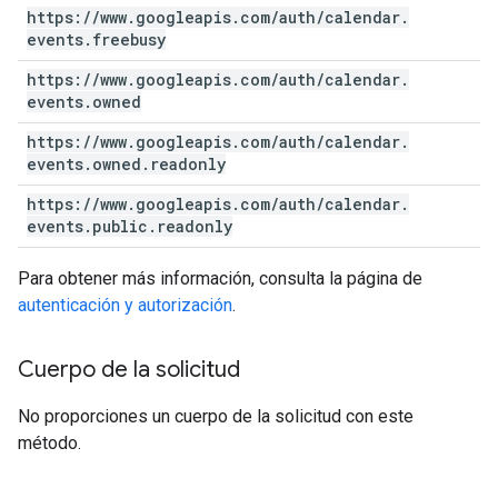
https:
/
/
www
.
googleapis
.
com
/
auth
/
calendar
.
events
.
freebusy
https:
/
/
www
.
googleapis
.
com
/
auth
/
calendar
.
events
.
owned
https:
/
/
www
.
googleapis
.
com
/
auth
/
calendar
.
events
.
owned
.
readonly
https:
/
/
www
.
googleapis
.
com
/
auth
/
calendar
.
events
.
public
.
readonly
Para obtener más información, consulta la página de
autenticación y autorización
.
Cuerpo de la solicitud
No proporciones un cuerpo de la solicitud con este
método.