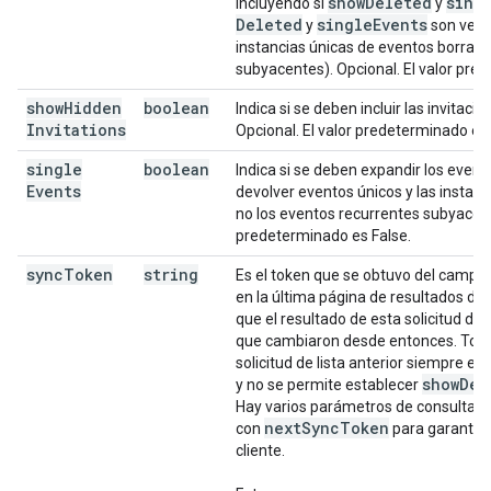
show
Deleted
sing
incluyendo si
y
Deleted
single
Events
y
son verd
instancias únicas de eventos borrado
subyacentes). Opcional. El valor pre
show
Hidden
boolean
Indica si se deben incluir las invitaci
Invitations
Opcional. El valor predeterminado es 
single
boolean
Indica si se deben expandir los event
Events
devolver eventos únicos y las instan
no los eventos recurrentes subyacente
predeterminado es False.
sync
Token
string
Es el token que se obtuvo del campo
en la última página de resultados de la
que el resultado de esta solicitud de 
que cambiaron desde entonces. Todo
solicitud de lista anterior siempre es
show
Del
y no se permite establecer
Hay varios parámetros de consulta q
next
Sync
Token
con
para garantiza
cliente.