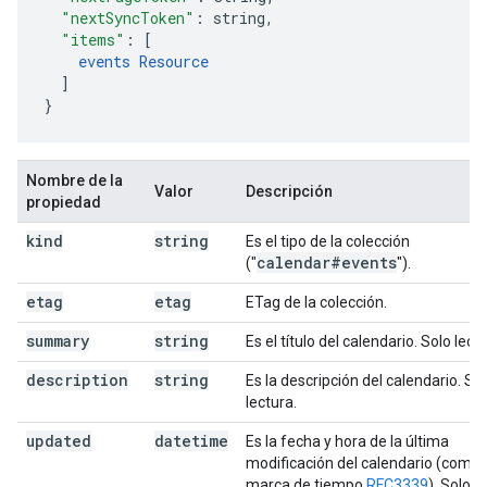
"nextSyncToken"
:
string
,
"items"
:
[
events
Resource
]
}
Nombre de la
Valor
Descripción
propiedad
kind
string
Es el tipo de la colección
calendar#events
("
").
etag
etag
ETag de la colección.
summary
string
Es el título del calendario. Solo lectu
description
string
Es la descripción del calendario. So
lectura.
updated
datetime
Es la fecha y hora de la última
modificación del calendario (como
marca de tiempo
RFC3339
). Solo