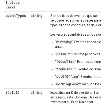
Include
Email
event
Types
string
Son los tipos de eventos que se mos
se puede repetir varias veces para d
tipos. Si no se configura, se devuelve
Los valores aceptables son los siguie
birthday
"
": Eventos especiales d
anual.
default
"
": Eventos periódicos.
focusTime
"
": Eventos de tiempo
fromGmail
"
": Eventos de Gmail.
outOfOffice
"
": Eventos fuera de
workingLocation
"
": Son los ev
i
Cal
UID
string
Especifica un ID de evento en format
en la respuesta. Opcional. Usa este 
evento por su ID de iCalendar.