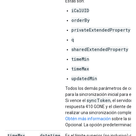
Estas son:
iCalUID
orderBy
privateExtendedProperty
q
sharedExtendedProperty
timeMin
timeMax
updatedMin
Todos los demás parámetros de cons
para la sincronización inicial para e
sync
Token
Si vence el
, el servidor
respuesta 410 GONE y el cliente deb
realizar una sincronización completa
Obtén más información
sobre la sinc
Opcional. La opción predeterminada e
time
Max
datetime
Es el límite superior (no inclusivo) de