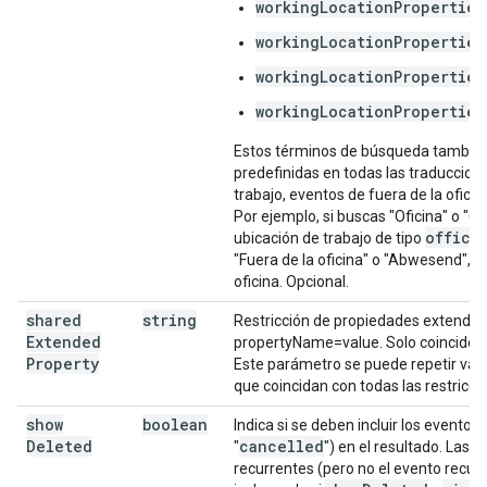
workingLocationProperties
workingLocationProperties
workingLocationProperties
workingLocationProperties
Estos términos de búsqueda también 
predefinidas en todas las traduccione
trabajo, eventos de fuera de la ofici
Por ejemplo, si buscas "Oficina" o "O
office
ubicación de trabajo de tipo
"Fuera de la oficina" o "Abwesend", 
oficina. Opcional.
shared
string
Restricción de propiedades extendid
Extended
propertyName=value. Solo coincide c
Property
Este parámetro se puede repetir var
que coincidan con todas las restricc
show
boolean
Indica si se deben incluir los evento
Deleted
cancelled
"
") en el resultado. Las 
recurrentes (pero no el evento recur