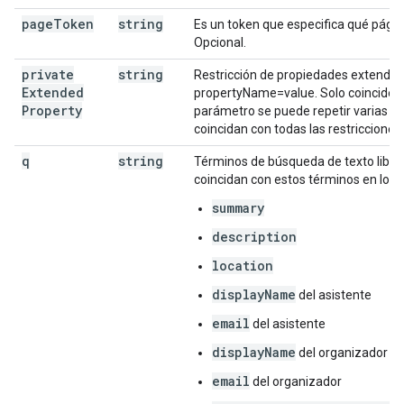
page
Token
string
Es un token que especifica qué págin
Opcional.
private
string
Restricción de propiedades extendid
Extended
propertyName=value. Solo coincide c
Property
parámetro se puede repetir varias v
coincidan con todas las restriccione
q
string
Términos de búsqueda de texto libre
coincidan con estos términos en los 
summary
description
location
displayName
del asistente
email
del asistente
displayName
del organizador
email
del organizador