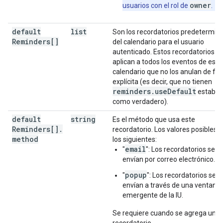
owner
usuarios con el rol de
.
default
list
Son los recordatorios predetermin
Reminders[]
del calendario para el usuario
autenticado. Estos recordatorios s
aplican a todos los eventos de este
calendario que no los anulan de fo
explícita (es decir, que no tienen
reminders
.
use
Default
estable
como verdadero).
default
string
Es el método que usa este
Reminders[]
.
recordatorio. Los valores posibles 
method
los siguientes:
email
"
": Los recordatorios se
envían por correo electrónico.
popup
"
": Los recordatorios se
envían a través de una ventana
emergente de la IU.
Se requiere cuando se agrega un