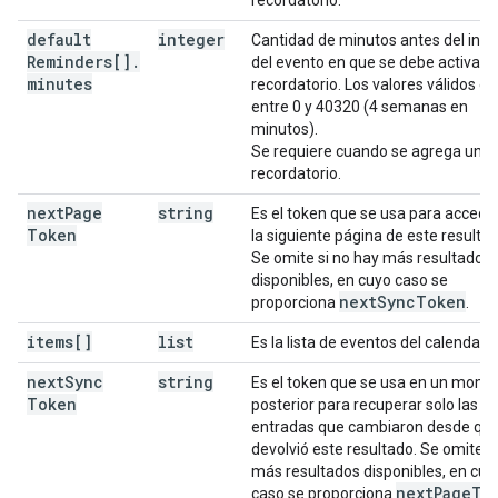
recordatorio.
default
integer
Cantidad de minutos antes del inici
Reminders[]
.
del evento en que se debe activar e
minutes
recordatorio. Los valores válidos e
entre 0 y 40320 (4 semanas en
minutos).
Se requiere cuando se agrega un
recordatorio.
next
Page
string
Es el token que se usa para accede
Token
la siguiente página de este resultad
Se omite si no hay más resultados
disponibles, en cuyo caso se
next
Sync
Token
proporciona
.
items[]
list
Es la lista de eventos del calendario
next
Sync
string
Es el token que se usa en un mom
Token
posterior para recuperar solo las
entradas que cambiaron desde que
devolvió este resultado. Se omite s
más resultados disponibles, en cuy
next
Page
To
caso se proporciona