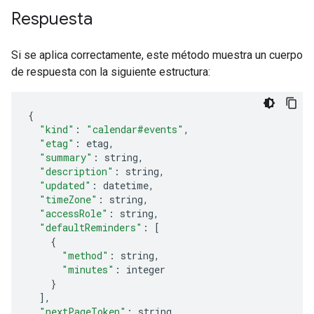
Respuesta
Si se aplica correctamente, este método muestra un cuerpo
de respuesta con la siguiente estructura:
"kind"
:
"calendar#events"
,
"etag"
:
etag
,
"summary"
:
string
,
"description"
:
string
,
"updated"
:
datetime
,
"timeZone"
:
string
,
"accessRole"
:
string
,
"defaultReminders"
:
[
"method"
:
string
,
"minutes"
:
integer
],
"nextPageToken"
:
string
,