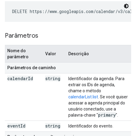
DELETE https://www.googleapis.com/calendar/v3/cale
Parâmetros
Nome do
Valor
Descrição
parâmetro
Parâmetros de caminho
calendar
Id
string
Identificador da agenda. Para
extrair os IDs de agenda,
chame o método
calendarList.list
. Se você quiser
acessar a agenda principal do
usuário conectado, use a
primary
palavra-chave "
".
event
Id
string
Identificador do evento.