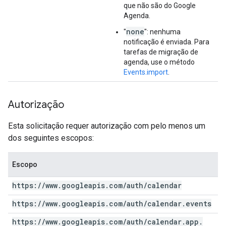
que não são do Google
Agenda.
none
"
": nenhuma
notificação é enviada. Para
tarefas de migração de
agenda, use o método
Events.import
.
Autorização
Esta solicitação requer autorização com pelo menos um
dos seguintes escopos:
Escopo
https:
/
/
www
.
googleapis
.
com
/
auth
/
calendar
https:
/
/
www
.
googleapis
.
com
/
auth
/
calendar
.
events
https:
/
/
www
.
googleapis
.
com
/
auth
/
calendar
.
app
.