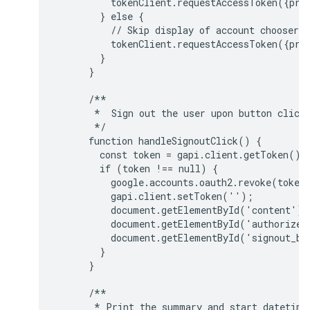
          tokenClient.requestAccessToken({prom
        } else {

          // Skip display of account chooser a
          tokenClient.requestAccessToken({prom
        }

      }

      /**

       *  Sign out the user upon button click.
       */

      function handleSignoutClick() {

        const token = gapi.client.getToken();

        if (token !== null) {

          google.accounts.oauth2.revoke(token.
          gapi.client.setToken('');

          document.getElementById('content').
          document.getElementById('authorize_
          document.getElementById('signout_bu
        }

      }

      /**

       * Print the summary and start datetime/