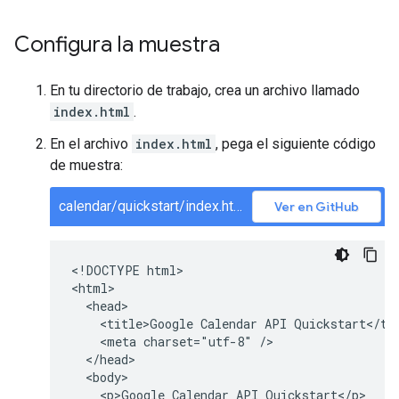
Configura la muestra
En tu directorio de trabajo, crea un archivo llamado
index.html
.
En el archivo
index.html
, pega el siguiente código
de muestra:
calendar/quickstart/index.html
Ver en GitHub
<!DOCTYPE html>

<html>

  <head>

    <title>Google Calendar API Quickstart</tit
    <meta charset="utf-8" />

  </head>

  <body>

    <p>Google Calendar API Quickstart</p>
