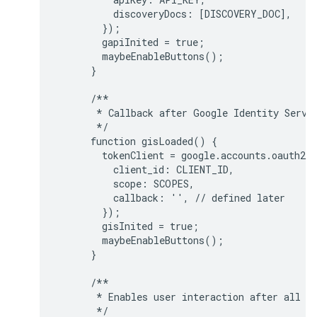
          discoveryDocs: [DISCOVERY_DOC],

        });

        gapiInited = true;

        maybeEnableButtons();

      }

      /**

       * Callback after Google Identity Servic
       */

      function gisLoaded() {

        tokenClient = google.accounts.oauth2.i
          client_id: CLIENT_ID,

          scope: SCOPES,

          callback: '', // defined later

        });

        gisInited = true;

        maybeEnableButtons();

      }

      /**

       * Enables user interaction after all li
       */
