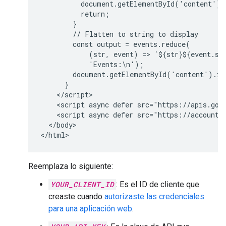
          document.getElementById('content').
          return;

        }

        // Flatten to string to display

        const output = events.reduce(

            (str, event) => `${str}${event.su
            'Events:\n');

        document.getElementById('content').inn
      }

    </script>

    <script async defer src="https://apis.goo
    <script async defer src="https://accounts
  </body>

</html>
Reemplaza lo siguiente:
YOUR_CLIENT_ID
: Es el ID de cliente que
creaste cuando
autorizaste las credenciales
para una aplicación web
.