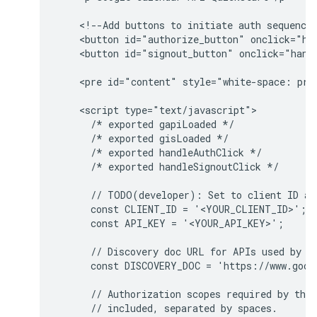
    <!--Add buttons to initiate auth sequence 
    <button id="authorize_button" onclick="han
    <button id="signout_button" onclick="handl
    <pre id="content" style="white-space: pre-
    <script type="text/javascript">

      /* exported gapiLoaded */

      /* exported gisLoaded */

      /* exported handleAuthClick */

      /* exported handleSignoutClick */

      // TODO(developer): Set to client ID and
      const CLIENT_ID = '<YOUR_CLIENT_ID>';

      const API_KEY = '<YOUR_API_KEY>';

      // Discovery doc URL for APIs used by th
      const DISCOVERY_DOC = 'https://www.googl
      // Authorization scopes required by the 
      // included, separated by spaces.
