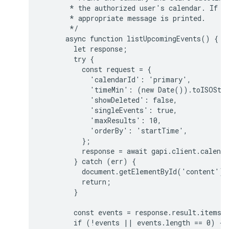
       * the authorized user's calendar. If no
       * appropriate message is printed.

       */

      async function listUpcomingEvents() {

        let response;

        try {

          const request = {

            'calendarId': 'primary',

            'timeMin': (new Date()).toISOStri
            'showDeleted': false,

            'singleEvents': true,

            'maxResults': 10,

            'orderBy': 'startTime',

          };

          response = await gapi.client.calenda
        } catch (err) {

          document.getElementById('content').
          return;

        }

        const events = response.result.items;

        if (!events || events.length == 0) {
