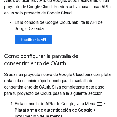
Antes de usar las APIs de Google, debes activarlas en un
proyecto de Google Cloud. Puedes activar una o más APIs
en un solo proyecto de Google Cloud.
En la consola de Google Cloud, habilita la API de
Google Calendar.
Habilitar la API
Cómo configurar la pantalla de
consentimiento de OAuth
Si usas un proyecto nuevo de Google Cloud para completar
esta guía de inicio rápido, configura la pantalla de
consentimiento de OAuth. Si ya completaste este paso
para tu proyecto de Cloud, pasa a la siguiente sección.
menu
En la consola de APIs de Google, ve a Menú
>
Plataforma de autenticación de Google
>
Información de la marca
.