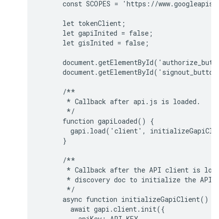
      const SCOPES = 'https://www.googleapis.c
      let tokenClient;

      let gapiInited = false;

      let gisInited = false;

      document.getElementById('authorize_butt
      document.getElementById('signout_button
      /**

       * Callback after api.js is loaded.

       */

      function gapiLoaded() {

        gapi.load('client', initializeGapiClie
      }

      /**

       * Callback after the API client is load
       * discovery doc to initialize the API.

       */

      async function initializeGapiClient() {

        await gapi.client.init({

          apiKey: API_KEY,
