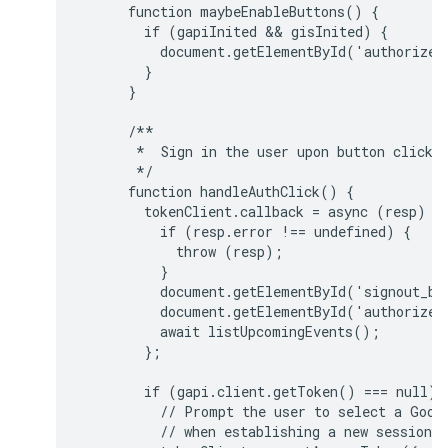
      function maybeEnableButtons() {

        if (gapiInited && gisInited) {

          document.getElementById('authorize_
        }

      }

      /**

       *  Sign in the user upon button click.

       */

      function handleAuthClick() {

        tokenClient.callback = async (resp) =>
          if (resp.error !== undefined) {

            throw (resp);

          }

          document.getElementById('signout_bu
          document.getElementById('authorize_
          await listUpcomingEvents();

        };

        if (gapi.client.getToken() === null) {
          // Prompt the user to select a Googl
          // when establishing a new session.
