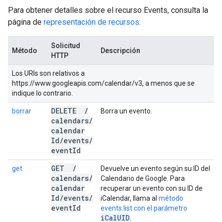
Para obtener detalles sobre el recurso Events, consulta la
página de
representación de recursos
.
Solicitud
Método
Descripción
HTTP
Los URIs son relativos a
https://www.googleapis.com/calendar/v3, a menos que se
indique lo contrario.
DELETE
/
borrar
Borra un evento.
calendars
/
calendar
Id
/
events
/
event
Id
GET
/
get
Devuelve un evento según su ID del
calendars
/
Calendario de Google. Para
calendar
recuperar un evento con su ID de
Id
/
events
/
iCalendar, llama al
método
event
Id
events.list con el parámetro
iCalUID
.