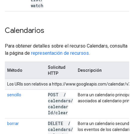
watch
Calendarios
Para obtener detalles sobre el recurso Calendars, consulta
la página de
representación de recursos
.
Solicitud
Método
Descripción
HTTP
Los URIs son relativos a https://www.googleapis.com/calendar/v3, a
POST
/
sencillo
Borra un calendario principal.
calendars
/
asociados al calendario princi
calendar
Id
/
clear
DELETE
/
borrar
Borra un calendario secundari
calendars
/
los eventos de los calendarios