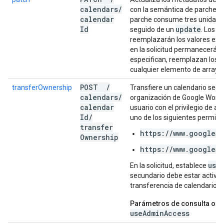
calendars
/
con la semántica de parches. 
calendar
parche consume tres unidades
Id
update
seguido de un
. Los v
reemplazarán los valores exi
en la solicitud permanecerán 
especifican, reemplazan los a
cualquier elemento de array a
POST
/
transferOwnership
Transfiere un calendario secu
calendars
/
organización de Google Works
calendar
usuario con el privilegio de a
Id
/
uno de los siguientes permiso
transfer
https://www.googleap
Ownership
https://www.googleap
use
En la solicitud, establece
secundario debe estar activo 
transferencia de calendarios i
Parámetros de consulta obli
useAdminAccess