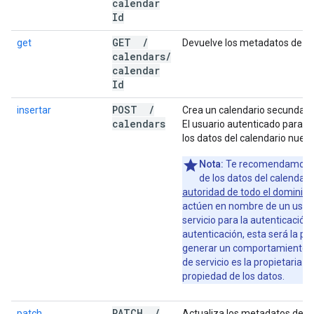
calendar
Id
GET
/
get
Devuelve los metadatos de un
calendars
/
calendar
Id
POST
/
insertar
Crea un calendario secundario
calendars
El usuario autenticado para la
los datos del calendario nuevo
Nota:
Te recomendamos qu
de los datos del calendari
autoridad de todo el dominio
p
actúen en nombre de un usuar
servicio para la autenticación.
autenticación, esta será la pr
generar un comportamiento in
de servicio es la propietaria d
propiedad de los datos.
PATCH
/
patch
Actualiza los metadatos de u