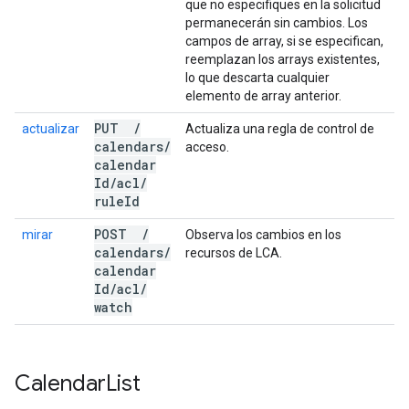
que no especifiques en la solicitud
permanecerán sin cambios. Los
campos de array, si se especifican,
reemplazan los arrays existentes,
lo que descarta cualquier
elemento de array anterior.
PUT
/
actualizar
Actualiza una regla de control de
calendars
/
acceso.
calendar
Id
/
acl
/
rule
Id
POST
/
mirar
Observa los cambios en los
calendars
/
recursos de LCA.
calendar
Id
/
acl
/
watch
Calendar
List