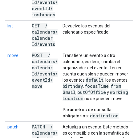
Id
/
events
/
event
Id
/
instances
GET
/
list
Devuelve los eventos del
calendars
/
calendario especificado.
calendar
Id
/
events
POST
/
move
Transfiere un evento a otro
calendars
/
calendario, es decir, cambia el
calendar
organizador del evento. Ten en
Id
/
events
/
cuenta que solo se pueden mover
event
Id
/
default
los eventos
; los eventos
move
birthday
focus
Time
from
,
,
Gmail
out
Of
Office
working
,
y
Location
no se pueden mover.
Parámetros de consulta
destination
obligatorios:
PATCH
/
patch
Actualiza un evento. Este método
calendars
/
es compatible con la semántica de