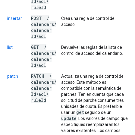
Id
/
acl
/
rule
Id
POST
/
insertar
Crea una regla de control de
calendars
/
acceso.
calendar
Id
/
acl
GET
/
list
Devuelve las reglas de la lista de
calendars
/
control de acceso del calendario.
calendar
Id
/
acl
PATCH
/
patch
Actualiza una regla de control de
calendars
/
acceso. Este método es
calendar
compatible con la semántica de
Id
/
acl
/
parches. Ten en cuenta que cada
rule
Id
solicitud de parche consume tres
unidades de cuota. Es preferible
get
usar un
seguido de un
update
. Los valores de campo que
especifiques reemplazarán los
valores existentes. Los campos