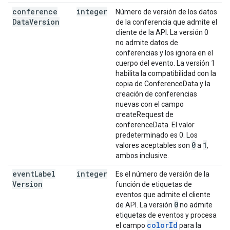
conference
integer
Número de versión de los datos
Data
Version
de la conferencia que admite el
cliente de la API. La versión 0
no admite datos de
conferencias y los ignora en el
cuerpo del evento. La versión 1
habilita la compatibilidad con la
copia de ConferenceData y la
creación de conferencias
nuevas con el campo
createRequest de
conferenceData. El valor
predeterminado es 0. Los
0
1
valores aceptables son
a
,
ambos inclusive.
event
Label
integer
Es el número de versión de la
Version
función de etiquetas de
eventos que admite el cliente
0
de API. La versión
no admite
etiquetas de eventos y procesa
colorId
el campo
para la