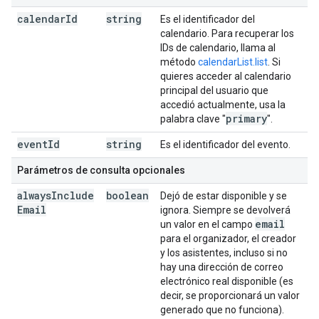
calendar
Id
string
Es el identificador del
calendario. Para recuperar los
IDs de calendario, llama al
método
calendarList.list
. Si
quieres acceder al calendario
principal del usuario que
accedió actualmente, usa la
primary
palabra clave "
".
event
Id
string
Es el identificador del evento.
Parámetros de consulta opcionales
always
Include
boolean
Dejó de estar disponible y se
Email
ignora. Siempre se devolverá
email
un valor en el campo
para el organizador, el creador
y los asistentes, incluso si no
hay una dirección de correo
electrónico real disponible (es
decir, se proporcionará un valor
generado que no funciona).