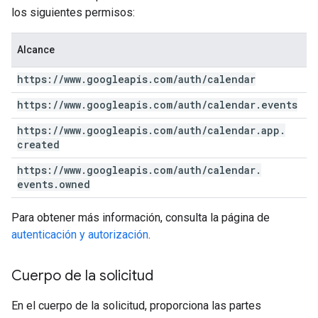
los siguientes permisos:
Alcance
https:
/
/
www
.
googleapis
.
com
/
auth
/
calendar
https:
/
/
www
.
googleapis
.
com
/
auth
/
calendar
.
events
https:
/
/
www
.
googleapis
.
com
/
auth
/
calendar
.
app
.
created
https:
/
/
www
.
googleapis
.
com
/
auth
/
calendar
.
events
.
owned
Para obtener más información, consulta la página de
autenticación y autorización
.
Cuerpo de la solicitud
En el cuerpo de la solicitud, proporciona las partes