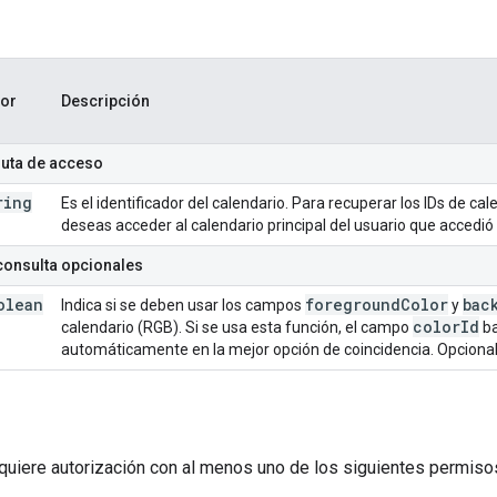
lor
Descripción
ruta de acceso
ring
Es el identificador del calendario. Para recuperar los IDs de ca
deseas acceder al calendario principal del usuario que accedió
consulta opcionales
olean
foreground
Color
bac
Indica si se deben usar los campos
y
color
Id
calendario (RGB). Si se usa esta función, el campo
ba
automáticamente en la mejor opción de coincidencia. Opcional.
equiere autorización con al menos uno de los siguientes permiso