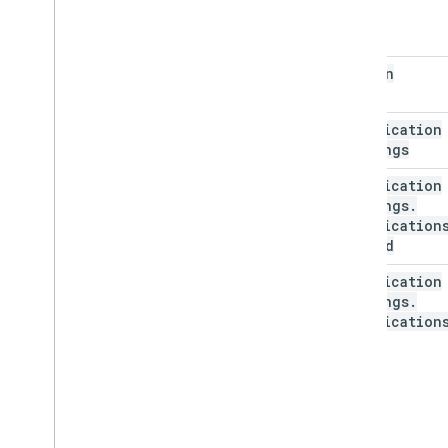
hidden
notification
Settings
notification
Settings
.
notification
method
notification
Settings
.
notification
type