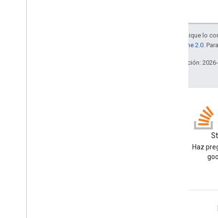
Salvo que se indique lo con
la
licencia Apache 2.0
. Par
Última actualización: 2026
Blog
S
Lea el blog de Google
Haz preg
Workspace Developers
goo
Google Workspace for Developers