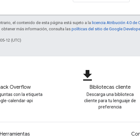
trario, el contenido de esta página está sujeto a la
licencia Atribución 4.0 d
a obtener más información, consulta las
políticas del sitio de Google Develop
-05-12 (UTC)
file_download
tack Overflow
Bibliotecas cliente
untas con la etiqueta
Descarga una biblioteca
gle-calendar-api
cliente para tu lenguaje de
preferencia
Herramientas
Con