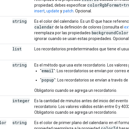
color
Rgb
Format=tr
propiedad, debes especificar
insert
,
update
y
patch
. Opcional.
string
Es el color del calendario. Es un ID que hace referen
calendar
de la definición de colores (consulta el
ex
background
Color
reemplaza por las propiedades
ignorar cuando se usan estas propiedades. Opcional
list
Los recordatorios predeterminados que tiene el usua
string
Es el método que usa este recordatorio. Los valores 
email
"
": Los recordatorios se envían por correo e
popup
"
": Los recordatorios se envían a través d
Obligatorio cuando se agrega un recordatorio.
integer
Es la cantidad de minutos antes del inicio del evento
recordatorio. Los valores válidos están entre 0 y 4
Obligatorio cuando se agrega un recordatorio.
lor
string
Es el color de primer plano del calendario en el for
color
Id
propiedad reemplaza a la propiedad
basad