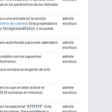
ue
en los parámetros de los métodos
cia a una entrada en la sección
admite
tremo de colores
). Esta propiedad se
escritura
foreground
Color
y
, y se puede
.
rio autenticado para este calendario.
admite
escritura
posibles son los siguientes:
admite
lectrónico.
escritura
e una ventana emergente de la IU.
 en los que se debe activar el
admite
0320 (4 semanas en minutos).
escritura
#ffffff
mato hexadecimal "
". Esta
admite
a en índices. Para establecer o
escritura