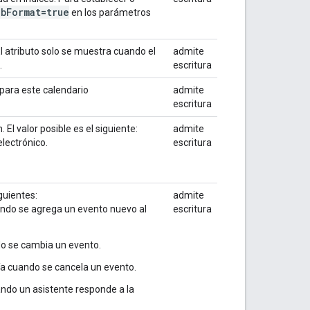
gb
Format=true
en los parámetros
. El atributo solo se muestra cuando el
admite
.
escritura
 para este calendario
admite
escritura
 El valor posible es el siguiente:
admite
electrónico.
escritura
iguientes:
admite
uando se agrega un evento nuevo al
escritura
ndo se cambia un evento.
vía cuando se cancela un evento.
uando un asistente responde a la