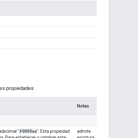
tes propiedades:
Notas
#0088aa
xadecimal "
". Esta propiedad
admite
s. Para establecer o cambiar esta
escritura