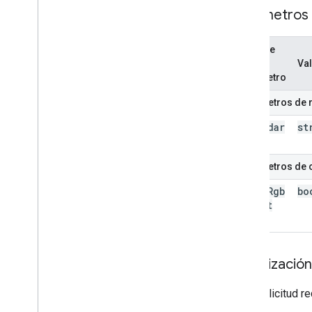
Parámetros
Nombre
del
Va
parámetro
Parámetros de 
calendar
st
Id
Parámetros de 
color
Rgb
bo
Format
Autorización
Esta solicitud r