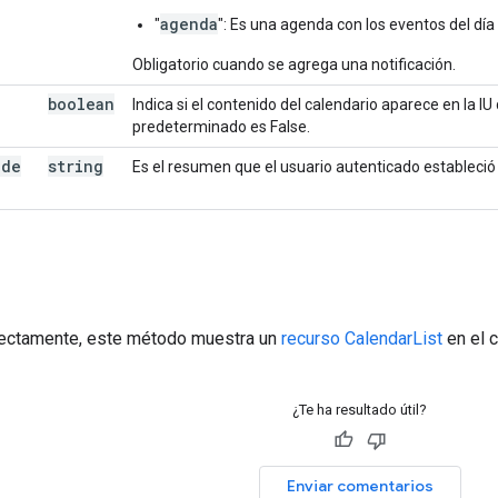
agenda
"
": Es una agenda con los eventos del día
Obligatorio cuando se agrega una notificación.
boolean
Indica si el contenido del calendario aparece en la IU 
predeterminado es False.
ide
string
Es el resumen que el usuario autenticado estableció 
a
rrectamente, este método muestra un
recurso CalendarList
en el c
¿Te ha resultado útil?
Enviar comentarios