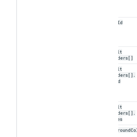
color
Id
default
Reminders[]
default
Reminders[]
.
method
default
Reminders[]
.
minutes
foreground
Co