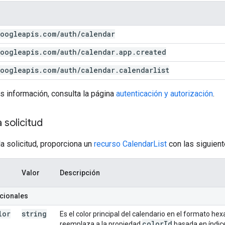
oogleapis
.
com
/
auth
/
calendar
oogleapis
.
com
/
auth
/
calendar
.
app
.
created
oogleapis
.
com
/
auth
/
calendar
.
calendarlist
s información, consulta la página
autenticación y autorización
.
 solicitud
la solicitud, proporciona un
recurso CalendarList
con las siguien
Valor
Descripción
cionales
lor
string
Es el color principal del calendario en el formato he
color
Id
reemplaza a la propiedad
basada en índice