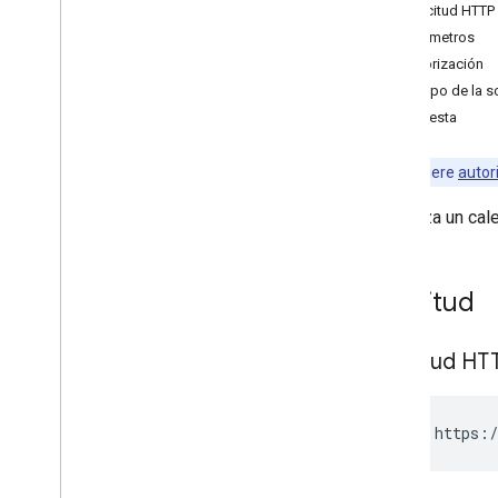
insert
Solicitud HTTP
list
Parámetros
patch
Autorización
update
Cuerpo de la so
watch
Respuesta
Calendarios
Canales
Nota:
requiere
autor
Colores
Actualiza un cal
Eventos
Disponible
Configuración
Solicitud
Bibliotecas cliente
Límites de uso
Solicitud HT
PUT https:/