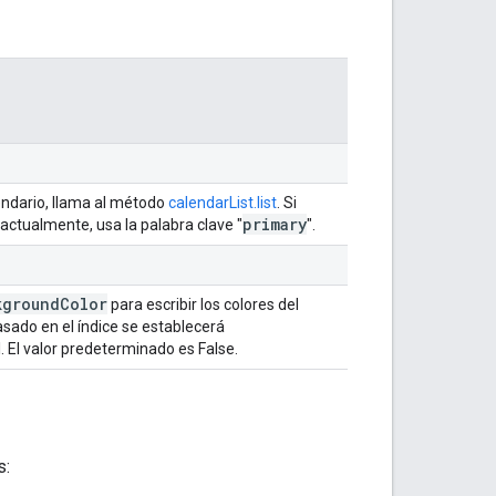
lendario, llama al método
calendarList.list
. Si
primary
 actualmente, usa la palabra clave "
".
kground
Color
para escribir los colores del
sado en el índice se establecerá
 El valor predeterminado es False.
s: