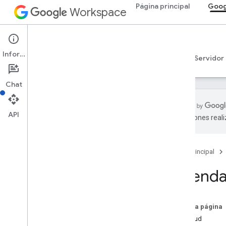
Página principal
Goog
Workspace
Google Calendar
Información
Descripción general
Guías
Referencia
Servidor
Chat
API
traducciones real
API de Calendar
v3
Página principal
Resumen de recursos
LCA
Calenda
Lista de calendarios
Descripción general
delete
En esta página
get
Solicitud