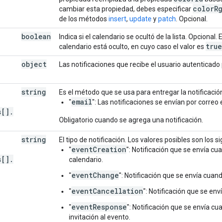
color
R
cambiar esta propiedad, debes especificar
de los métodos
insert
,
update
y
patch
. Opcional.
boolean
Indica si el calendario se ocultó de la lista. Opcional
true
calendario está oculto, en cuyo caso el valor es
object
Las notificaciones que recibe el usuario autenticado
string
Es el método que se usa para entregar la notificación.
email
"
": Las notificaciones se envían por correo 
s[]
.
Obligatorio cuando se agrega una notificación.
string
El tipo de notificación. Los valores posibles son los s
eventCreation
"
": Notificación que se envía c
s[]
.
calendario.
eventChange
"
": Notificación que se envía cua
eventCancellation
"
": Notificación que se en
eventResponse
"
": Notificación que se envía c
invitación al evento.