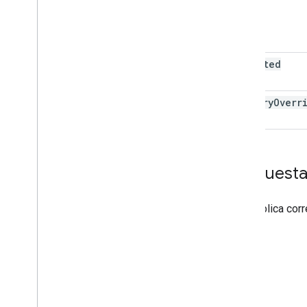
selected
summary
Overr
Respuest
Si se aplica co