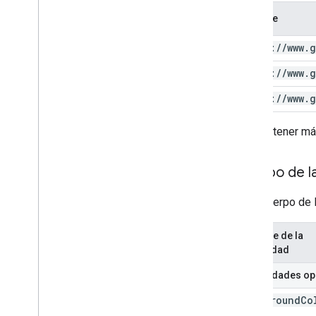
Alcance
https:
/
/
www
.
g
https:
/
/
www
.
g
https:
/
/
www
.
g
Para obtener má
Cuerpo de la
En el cuerpo de 
Nombre de la
propiedad
Propiedades op
background
Co