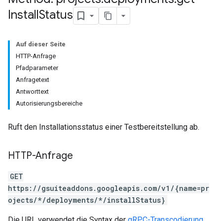
Install
Status
Auf dieser Seite
HTTP-Anfrage
Pfadparameter
Anfragetext
Antworttext
Autorisierungsbereiche
Ruft den Installationsstatus einer Testbereitstellung ab.
HTTP-Anfrage
GET
https://gsuiteaddons.googleapis.com/v1/{name=pr
ojects/*/deployments/*/installStatus}
Die URL verwendet die Syntax der
gRPC-Transcodierung
.