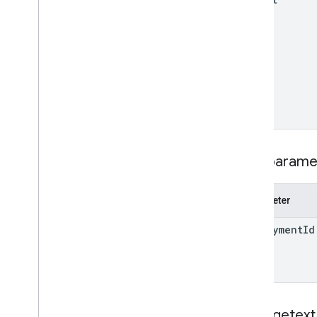
Apps Script-Ressourcen
Kartenservice
Manifest für Google Workspace-
Add-ons
Kalender-Konferenzdatendienst
Suchparame
Parameter
deployment
Id
Anfragetext