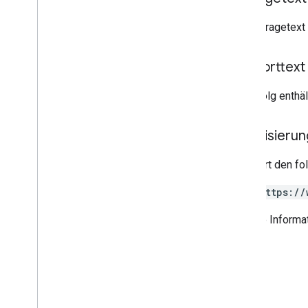
Der Anfragetext 
Antworttext
Bei Erfolg enthä
Autorisieru
Erfordert den f
https://
Weitere Informa