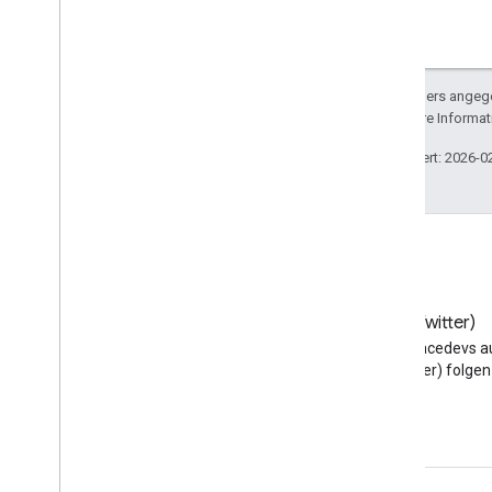
Sofern nicht anders angege
lizenziert. Weitere Informa
Zuletzt aktualisiert: 2026-0
Blog
X (Twitter)
Google Workspace
@workspacedevs a
Developers-Blog lesen
(Twitter) folgen