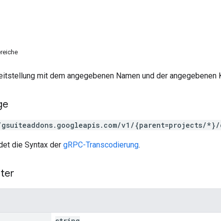
reiche
ereitstellung mit dem angegebenen Namen und der angegebenen K
ge
/gsuiteaddons.googleapis.com/v1/{parent=projects/*}/
et die Syntax der
gRPC-Transcodierung
.
ter
string