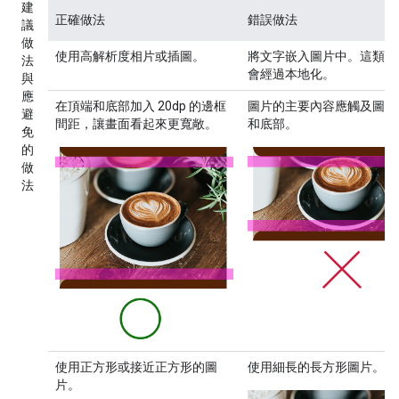
建
正確做法
錯誤做法
議
做
使用高解析度相片或插圖。
將文字嵌入圖片中。這類內
法
會經過本地化。
與
應
在頂端和底部加入 20dp 的邊框
圖片的主要內容應觸及圖片
避
間距，讓畫面看起來更寬敞。
和底部。
免
的
做
法
使用正方形或接近正方形的圖
使用細長的長方形圖片。
片。