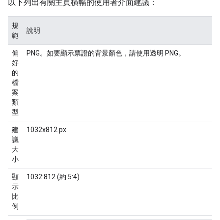
以下列出有關主頁橫幅的使用者介面建議：
規
說明
範
偏
PNG。如要顯示票證的背景顏色，請使用透明 PNG。
好
的
檔
案
類
型
建
1032x812 px
議
大
小
顯
1032:812 (約 5:4)
示
比
例