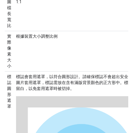
圖
1:1
檔
長
寬
比
實
根據裝置大小調整比例
際
像
素
大
小
標
標誌會套用遮罩，以符合圓形設計。請確保標誌不會超出
安全區
誌
圖片套用遮罩，標誌需放在含有滿版背景顏色的正方形中。標誌周邊
圓
留白，以免套用遮罩時被切掉。
形
遮
罩