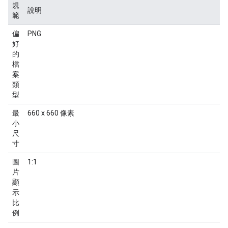
規
說明
範
偏
PNG
好
的
檔
案
類
型
最
660 x 660 像素
小
尺
寸
圖
1:1
片
顯
示
比
例