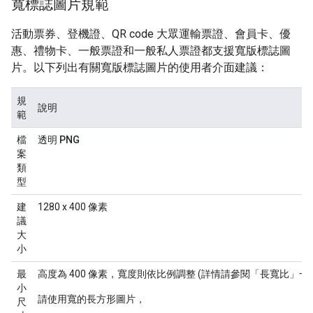
寬標誌圖片規範
活動票券、登機證、QR code 大眾運輸票證、會員卡、優
惠、禮物卡、一般票證和一般私人票證都支援寬版標誌圖
片。以下列出有關寬版標誌圖片的使用者介面建議：
規
說明
範
檔
透明 PNG
案
類
型
建
1280 x 400 像素
議
大
小
最
高度為 400 像素，寬度則依比例調整 (詳情請參閱「長寬比」一
小
請使用寬的長方形圖片，
尺