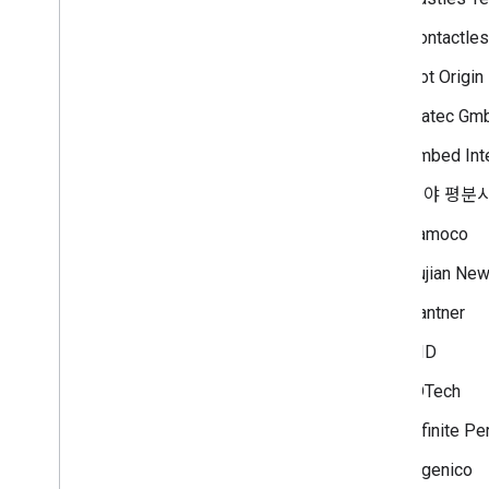
Contactles
Dot Origin
Elatec Gm
Embed Inte
주야 평분
Famoco
Fujian New
Gantner
HID
IDTech
Infinite Pe
Ingenico