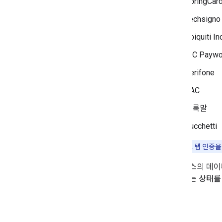
SpringCar
Techsigno
Ubiquiti Inc
UIC Paywor
Verifone
XAC
얼룩말
Zucchetti
참고:
스마트 탭 인증을
또한 패스의 데이
잔액 또는 상태를