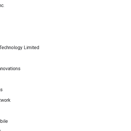
nc.
echnology Limited
nnovations
ss
twork
bile