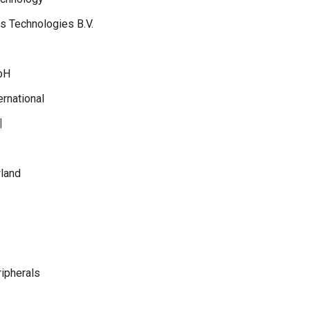
s Technologies B.V.
bH
rnational
시
land
ripherals