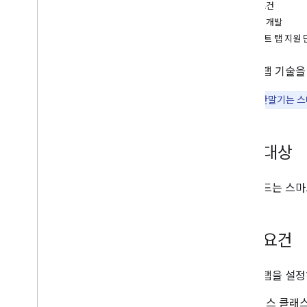
기본 요건
패스 개발
스마트 탭 지원
스마트 탭 기술을
참고:
NFC 단말기는 
주요 대상
이 가이드는 스마
기본 요건
스마트 탭을 설정
패스 클래스