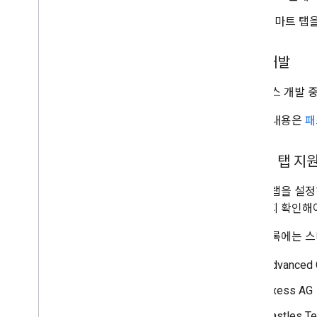
스마트 탭을
패스 개발
초기 패스 개발 
자세한 내용은
패
스마트 탭 지
스마트 탭을 설정
환되는지 확인해야
다음 목록에는 스
Advanced 
Axess AG
Castles T