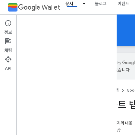
문서
블로그
이벤트
Wallet
Smart Tap
정보
홈
소개
채팅
API
있을 수 있습니다.
개요
컬렉션 식별자
홈
제품
Goog
커뮤니케이션 흐름
발급기관 구성
스마트 
판매자 구성
패스 구성
이 페이지의 내용
주요 대상