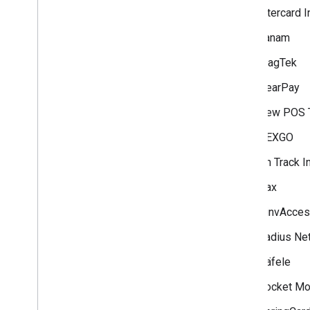
Intercard I
Janam
MagTek
NearPay
New POS T
NEXGO
On Track I
Pax
PinvAcce
Radius Ne
Häfele
Socket Mo