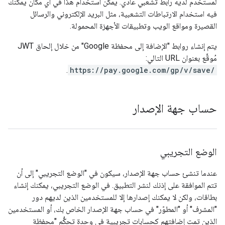
لمستخدم لديه رابط تشعّبي عادي. يمكن استخدام هذا في أي مكان يمكنك
فيه استخدام الارتباطات التشعبية، مثل البريد الإلكتروني والرسائل
القصيرة ومواقع الويب وتطبيقات الأجهزة المحمولة.
يتم إنشاء روابط "الإضافة إلى محفظة Google" من خلال إلحاق JWT
مُوقَّع بعنوان URL التالي:
.
https://pay.google.com/gp/v/save/
حساب جهة الإصدار
الوضع التجريبي
عندما تنشئ حساب جهة الإصدار، سيكون في "الوضع التجريبي" إلى أن
تتم الموافقة على إذنك لنشر التطبيق. في الوضع التجريبي، يمكنك إنشاء
بطاقات، ولكن لا يمكنك إصدارها إلا للمستخدمين الذين لديهم دور
"المشرف" أو "المطوّر" في حساب جهة الإصدار الخاص بك، أو المستخدمين
الذين تمت إضافتهم كحسابات تجريبية في وحدة تحكُّم "محفظة