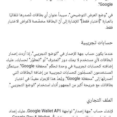
Google".
في "وضع العرض التوضيحي"، سيبدأ عنوان أي بطاقات تُصدرها تلقائيًا
بالعبارة "[اختبار فقط]" للإشارة إلى أنّ البطاقة مخصّصة لأغراض الاختبار
فقط.
حسابات تجريبية
عندما يكون حساب جهة الإصدار في "الوضع التجريبي"، إذا أردت إصدار
البطاقات لأي مستخدم لا يملك دور "المشرف" أو "المطوّر" لحسابك، عليك
إضافته كحسابات تجريبية في وحدة تحكّم "محفظة Google". سيتمكّن
المستخدمون المسجّلون كحسابات تجريبية من إضافة البطاقات التي
أصدرتَها إلى "محفظة Google". ويُعدّ هذا الإجراء مفيدًا في اختبار
بطاقاتك مع شريحة أكبر من الجمهور أثناء استخدام "الوضع التجريبي".
الملف التجاري
لإنشاء حساب "جهة إصدار" لواجهة Google Wallet API، عليك إعداد