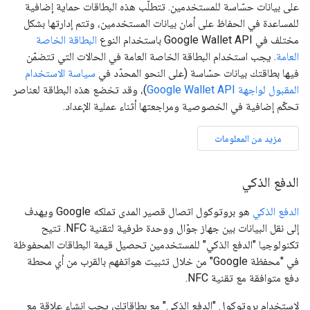
على بيانات حسّاسة للمستخدمين. تتطلّب هذه البطاقات حماية إضافية
للمساعدة في الحفاظ على أمان بيانات المستخدمين، وتتم إدارتها بشكل
مختلف في Google Wallet API باستخدام النوع
البطاقة الخاصة
العامة
. يجب استخدام البطاقة الخاصة العامة في الحالات التي تتضمّن
فيها بطاقتك بيانات حسّاسة (على النحو المحدّد في
سياسة الاستخدام
المقبول لواجهة Google Wallet API
)، وقد تخضع هذه البطاقة لعناصر
تحكّم إضافية في الخصوصية ومراجعتها أثناء عملية الإعداد.
مزيد من المعلومات
الدفع الذكي
الدفع الذكي
هو بروتوكول اتصال قصير المدى تملكه Google ويهدف
إلى نقل البيانات بين جهاز جوّال ووحدة طرفية لتقنية NFC. تتيح
تكنولوجيا "الدفع الذكي" للمستخدمين تحصيل قيمة البطاقات المحفوظة
في "محفظة Google" من خلال تثبيت هواتفهم بالقرب من أي محطة
دفع متوافقة مع تقنية NFC.
لاستخدام بروتوكول "الدفع الذكي" مع بطاقاتك، يجب إنشاء علاقة مع