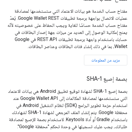
مفتاح حساب الخدمة هو بيانات الاعتماد التي ستستخدمها لمصادقة
عمليات الاتصال بواجهة برمجة تطبيقات Google Wallet REST. يُعدّ
مفتاح حساب الخدمة حساسًا للغاية ويجب الحفاظ على خصوصيته لأنّه
يمنح إمكانية الوصول إلى العديد من ميزات جهة إصدار البطاقات في
حسابك باستخدام واجهة برمجة تطبيقات REST API في Google
Wallet، بما في ذلك إنشاء فئات البطاقات وعناصر البطاقات.
مزيد من المعلومات
بصمة إصبع SHA-1
بصمة إصبع SHA-1 لشهادة توقيع تطبيق Android هي بيانات الاعتماد
التي ستستخدمها لمصادقة المكالمات إلى Google Wallet API عند
استخدام حزمة تطوير البرامج (SDK) لنظام التشغيل Android في
محفظة Google. يتم إنشاء الملف المرجعي لشهادة SHA-1 لشهادتك
باستخدام Gradle أو أداة Keytools. لاستخدام بصمة الإصبع لمصادقة
طلباتك، يجب عليك تسجيلها في وحدة تحكم "محفظة Google".