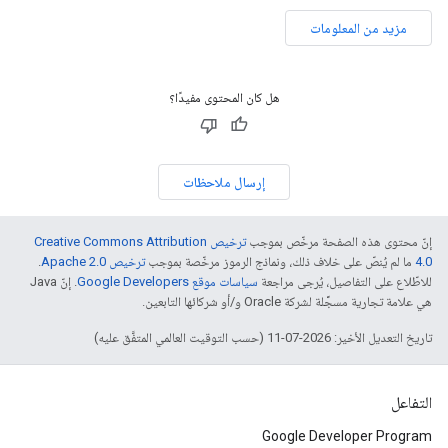
مزيد من المعلومات
هل كان المحتوى مفيدًا؟
إرسال ملاحظات
إنّ محتوى هذه الصفحة مرخّص بموجب
ترخيص Creative Commons Attribution
4.0‏
ما لم يُنصّ على خلاف ذلك، ونماذج الرموز مرخّصة بموجب
ترخيص Apache 2.0‏
.
للاطّلاع على التفاصيل، يُرجى مراجعة
سياسات موقع Google Developers‏
. إنّ Java
هي علامة تجارية مسجَّلة لشركة Oracle و/أو شركائها التابعين.
تاريخ التعديل الأخير: 2026-07-11 (حسب التوقيت العالمي المتفَّق عليه)
التفاعل
Google Developer Program