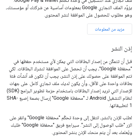
ملف تجاري عند التسجيل في وحدة تحكُّم Google Pay & Wallet.
يزوِّد الملف التجاري Google بمعلومات أساسية عن شركتك أو مؤسستك،
وهو مطلوب للحصول على الموافقة لنشر المحتوى.
مزيد من المعلومات
إذن النشر
قبل أن تتمكّن من إصدار البطاقات التي يمكن لأي مستخدم حفظها في
"محفظة Google"، يجب أن تحصل على الموافقة لنشرك البطاقات. لكي
تتم الموافقة على حصولك على إذن النشر، يجب أن تكون قد أنشأت فئة
بطاقات واحدة على الأقل، وأن يكون لديك ملف تجاري كامل. على جهات
الإصدار التي تريد إصدار البطاقات باستخدام حزمة تطوير البرامج (SDK)
لنظام التشغيل Android لـ "محفظة Google" إرسال بصمة إصبع SHA-
1 لتطبيقاتها.
لطلب الإذن بالنشر، انتقل إلى وحدة تحكّم "محفظة Google" وانقر على
الزر "طلب الوصول إلى النشر". سيراجع فريق "محفظة Google" طلبك
ويُعلمك بعد أن يتم منحك الإذن بنشر المحتوى.