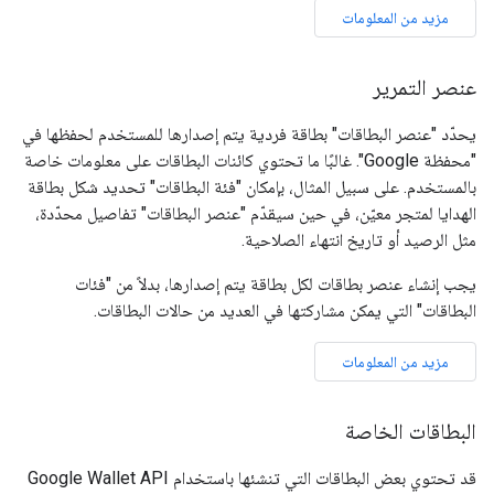
مزيد من المعلومات
عنصر التمرير
يحدّد "عنصر البطاقات" بطاقة فردية يتم إصدارها للمستخدم لحفظها في
"محفظة Google". غالبًا ما تحتوي كائنات البطاقات على معلومات خاصة
بالمستخدم. على سبيل المثال، بإمكان "فئة البطاقات" تحديد شكل بطاقة
الهدايا لمتجر معيّن، في حين سيقدّم "عنصر البطاقات" تفاصيل محدّدة،
مثل الرصيد أو تاريخ انتهاء الصلاحية.
يجب إنشاء عنصر بطاقات لكل بطاقة يتم إصدارها، بدلاً من "فئات
البطاقات" التي يمكن مشاركتها في العديد من حالات البطاقات.
مزيد من المعلومات
البطاقات الخاصة
قد تحتوي بعض البطاقات التي تنشئها باستخدام Google Wallet API