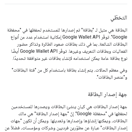
التخطّي
البطاقة هي مثيل لـ "بطاقة" تم إصدارها للمستخدم لحفظها في "محفظة
Google". توفّر Google Wallet API إمكانية استخدام عدد من أنواع
البطاقات الشائعة، بما في ذلك بطاقات صعود الطائرة وتذاكر حضور
الفعاليات وبطاقات التعريف وغيرها. توفّر Google Wallet API أيضًا
نوع بطاقة عامة يمكن استخدامه لإنشاء بطاقات غير متوافقة تحديدًا.
وفي معظم الحالات، يتم إنشاء بطاقة باستخدام كل من "فئة البطاقات"
و"عنصر البطاقات".
جهة إصدار البطاقة
جهة إصدار البطاقات هي كيان ينشئ البطاقات ويصدرها للمستخدمين
لحفظها في "محفظة Google". إنّ "جهة إصدار البطاقة" هي مالك
البطاقات، ويمكنها إنشاؤها وإصدارها وتعديلها. ويمكن أن تكون "جهات
إصدار البطاقات" عبارة عن مطوّرين فرديين وشركات ومؤسسات، فضلاً عن