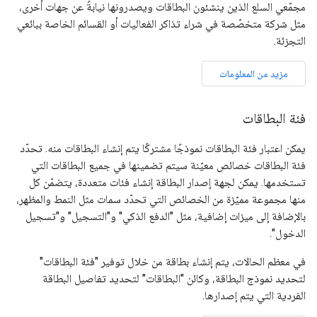
مجمّعي السلع الذين ينشئون البطاقات ويصدرونها نيابةً عن جهات أخرى،
مثل شركة متخصّصة في شراء تذاكر الفعاليات أو القسائم الخاصة ببائعي
التجزئة.
مزيد من المعلومات
فئة البطاقات
يمكن اعتبار فئة البطاقات نموذجًا مشتركًا يتم إنشاء البطاقات منه. تحدّد
فئة البطاقات خصائص معيّنة سيتم تضمينها في جميع البطاقات التي
تستخدمها. يمكن لجهة إصدار البطاقة إنشاء فئات متعددة، يتضمّن كل
منها مجموعة مميّزة من الخصائص التي تحدّد سمات مثل النمط والمظهر،
بالإضافة إلى ميزات إضافية، مثل "الدفع الذكي" و"التسجيل" و"تسجيل
الدخول".
في معظم الحالات، يتم إنشاء بطاقة من خلال توفير "فئة البطاقات"
لتحديد نموذج البطاقة، وكائن "البطاقات" لتحديد تفاصيل البطاقة
الفردية التي يتم إصدارها.