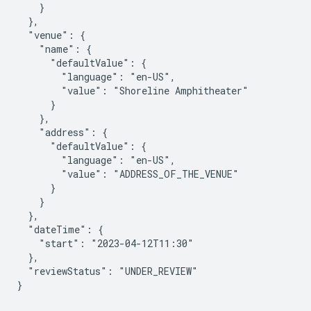
    }

  },

  "venue": {

    "name": {

      "defaultValue": {

        "language": "en-US",

        "value": "Shoreline Amphitheater"

      }

    },

    "address": {

      "defaultValue": {

        "language": "en-US",

        "value": "ADDRESS_OF_THE_VENUE"

      }

    }

  },

  "dateTime": {

    "start": "2023-04-12T11:30"

  },

  "reviewStatus": "UNDER_REVIEW"

}
