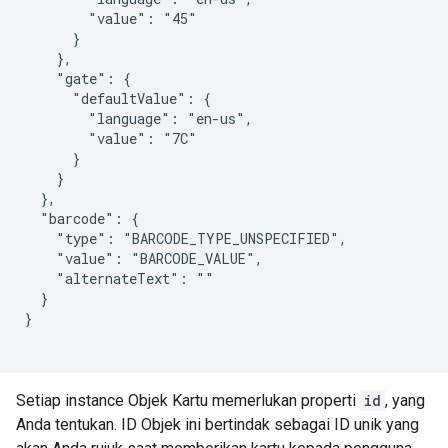
        "value": "45"

      }

    },

    "gate": {

      "defaultValue": {

        "language": "en-us",

        "value": "7C"

      }

    }

  },

  "barcode": {

    "type": "BARCODE_TYPE_UNSPECIFIED",

    "value": "BARCODE_VALUE",

    "alternateText": ""

  }

}

Setiap instance Objek Kartu memerlukan properti
id
, yang
Anda tentukan. ID Objek ini bertindak sebagai ID unik yang