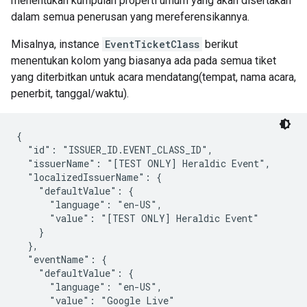
menentukan kumpulan properti umum yang akan disertakan
dalam semua penerusan yang mereferensikannya.
Misalnya, instance
EventTicketClass
berikut
menentukan kolom yang biasanya ada pada semua tiket
yang diterbitkan untuk acara mendatang(tempat, nama acara,
penerbit, tanggal/waktu).
{

  "id": "ISSUER_ID.EVENT_CLASS_ID",

  "issuerName": "[TEST ONLY] Heraldic Event",

  "localizedIssuerName": {

    "defaultValue": {

      "language": "en-US",

      "value": "[TEST ONLY] Heraldic Event"

    }

  },

  "eventName": {

    "defaultValue": {

      "language": "en-US",

      "value": "Google Live"
