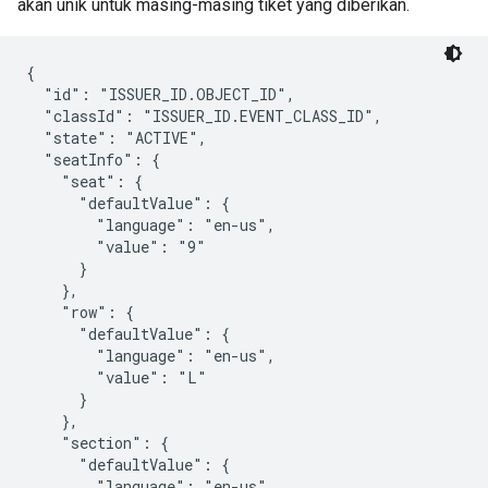
akan unik untuk masing-masing tiket yang diberikan.
{

  "id": "ISSUER_ID.OBJECT_ID",

  "classId": "ISSUER_ID.EVENT_CLASS_ID",

  "state": "ACTIVE",

  "seatInfo": {

    "seat": {

      "defaultValue": {

        "language": "en-us",

        "value": "9"

      }

    },

    "row": {

      "defaultValue": {

        "language": "en-us",

        "value": "L"

      }

    },

    "section": {

      "defaultValue": {

        "language": "en-us",
