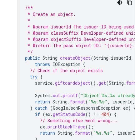
/**
 * Create an object.
 *
 * @param issuerId The issuer ID being used f
 * @param classSuffix Developer-defined uniqu
 * @param objectSuffix Developer-defined uniq
 * @return The pass object ID: "{issuerId}.{o
 */
public
String
createObject
(
String
issuerId
,
S
throws
IOException
{
// Check if the object exists
try
{
service
.
giftcardobject
().
get
(
String
.
forma
System
.
out
.
printf
(
"Object %s.%s already 
return
String
.
format
(
"%s.%s"
,
issuerId
,
}
catch
(
GoogleJsonResponseException
ex
)
{
if
(
ex
.
getStatusCode
()
!=
404
)
{
// Something else went wrong...
ex
.
printStackTrace
();
return
String
.
format
(
"%s.%s"
,
issuerId
,
}