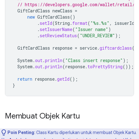
// https://developers.google.com/wallet/retail/g
GiftCardClass
newClass
=
new
GiftCardClass
()
.
setId
(
String
.
format
(
"%s.%s"
,
issuerId
,
.
setIssuerName
(
"Issuer name"
)
.
setReviewStatus
(
"UNDER_REVIEW"
);
GiftCardClass
response
=
service
.
giftcardclass
()
System
.
out
.
println
(
"Class insert response"
);
System
.
out
.
println
(
response
.
toPrettyString
());
return
response
.
getId
();
}
Membuat Objek Kartu
Poin Penting:
Class Kartu diperlukan untuk membuat Objek Kartu.