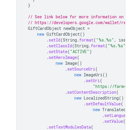
}
// See link below for more information on r
// https://developers.google.com/wallet/ret
GiftCardObject
newObject
=
new
GiftCardObject
()
.
setId
(
String
.
format
(
"%s.%s"
,
issu
.
setClassId
(
String
.
format
(
"%s.%s"
,
.
setState
(
"ACTIVE"
)
.
setHeroImage
(
new
Image
()
.
setSourceUri
(
new
ImageUri
()
.
setUri
(
"https://farm4.
.
setContentDescription
(
new
LocalizedString
()
.
setDefaultValue
(
new
TranslatedS
.
setLanguag
.
setValue
(
"
.
setTextModulesData
(