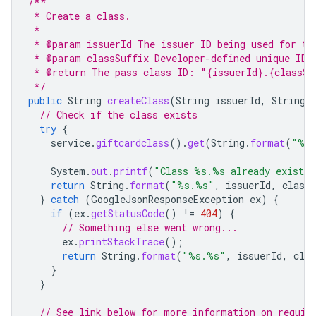
/**
 * Create a class.
 *
 * @param issuerId The issuer ID being used for th
 * @param classSuffix Developer-defined unique ID 
 * @return The pass class ID: "{issuerId}.{classSu
 */
public
String
createClass
(
String
issuerId
,
String
// Check if the class exists
try
{
service
.
giftcardclass
().
get
(
String
.
format
(
"%s
System
.
out
.
printf
(
"Class %s.%s already exists
return
String
.
format
(
"%s.%s"
,
issuerId
,
classS
}
catch
(
GoogleJsonResponseException
ex
)
{
if
(
ex
.
getStatusCode
()
!=
404
)
{
// Something else went wrong...
ex
.
printStackTrace
();
return
String
.
format
(
"%s.%s"
,
issuerId
,
clas
}
}
// See link below for more information on requir