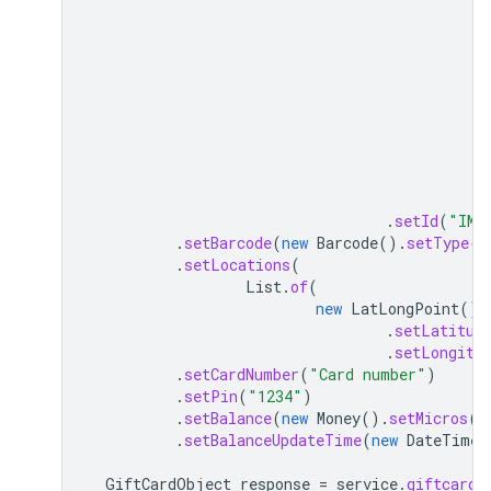
.
setId
(
"IMA
.
setBarcode
(
new
Barcode
().
setType
(
"
.
setLocations
(
List
.
of
(
new
LatLongPoint
()
.
setLatitud
.
setLongitu
.
setCardNumber
(
"Card number"
)
.
setPin
(
"1234"
)
.
setBalance
(
new
Money
().
setMicros
(
2
.
setBalanceUpdateTime
(
new
DateTime
(
GiftCardObject
response
=
service
.
giftcardo