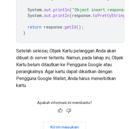
System
.
out
.
println
(
"Object insert response"
System
.
out
.
println
(
response
.
toPrettyString
(
return
response
.
getId
();
}
Setelah selesai, Objek Kartu pelanggan Anda akan
dibuat di server tertentu. Namun, pada tahap ini, Objek
Kartu belum ditautkan ke Pengguna Google atau
perangkatnya. Agar kartu dapat dikaitkan dengan
Pengguna Google Wallet, Anda harus menerbitkan
kartu.
Apakah informasi ini membantu?
Kirim masukan