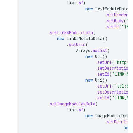
List
.
of
(
new
TextModuleData
(
.
setHeader
(
.
setBody
(
"T
.
setId
(
"TEX
.
setLinksModuleData
(
new
LinksModuleData
()
.
setUris
(
Arrays
.
asList
(
new
Uri
()
.
setUri
(
"http:/
.
setDescription
.
setId
(
"LINK_MO
new
Uri
()
.
setUri
(
"tel:65
.
setDescription
.
setId
(
"LINK_MO
.
setImageModulesData
(
List
.
of
(
new
ImageModuleData
.
setMainIma
new