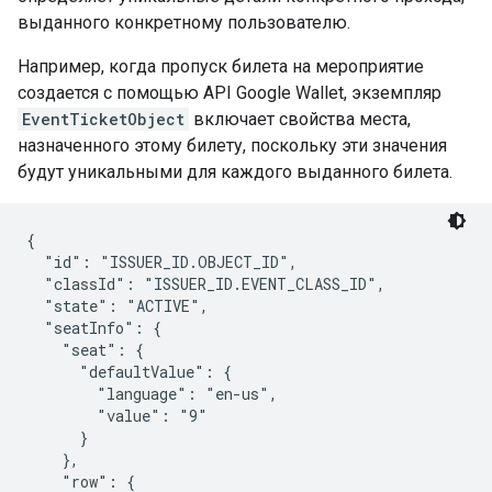
выданного конкретному пользователю.
Например, когда пропуск билета на мероприятие
создается с помощью API Google Wallet, экземпляр
EventTicketObject
включает свойства места,
назначенного этому билету, поскольку эти значения
будут уникальными для каждого выданного билета.
{

  "id": "ISSUER_ID.OBJECT_ID",

  "classId": "ISSUER_ID.EVENT_CLASS_ID",

  "state": "ACTIVE",

  "seatInfo": {

    "seat": {

      "defaultValue": {

        "language": "en-us",

        "value": "9"

      }

    },

    "row": {
