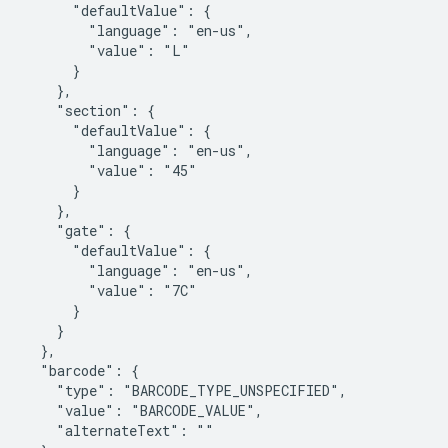
      "defaultValue": {

        "language": "en-us",

        "value": "L"

      }

    },

    "section": {

      "defaultValue": {

        "language": "en-us",

        "value": "45"

      }

    },

    "gate": {

      "defaultValue": {

        "language": "en-us",

        "value": "7C"

      }

    }

  },

  "barcode": {

    "type": "BARCODE_TYPE_UNSPECIFIED",

    "value": "BARCODE_VALUE",

    "alternateText": ""
