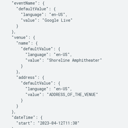
  "eventName": {

    "defaultValue": {

      "language": "en-US",

      "value": "Google Live"

    }

  },

  "venue": {

    "name": {

      "defaultValue": {

        "language": "en-US",

        "value": "Shoreline Amphitheater"

      }

    },

    "address": {

      "defaultValue": {

        "language": "en-US",

        "value": "ADDRESS_OF_THE_VENUE"

      }

    }

  },

  "dateTime": {

    "start": "2023-04-12T11:30"
